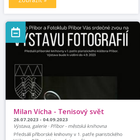
Zobrazit »
Milan Vícha - Tenisový svět
26.07.2023 - 04.09.2023
Výstava, galerie · Příbor - městská knihovna
Předsálí příborské knihovny v 1. patře piaristického