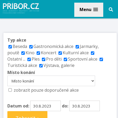
Menu
Typ akce
Beseda
Gastronomická akce
Jarmarky,
poutě
Kino
Koncert
Kulturní akce
Ostatní ...
Ples
Pro děti
Sportovní akce
Turistická akce
Výstava, galerie
Místo konání
zobrazit pouze doporučené akce
Datum od:
do: