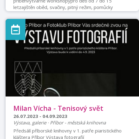
příběhvýtvarné workshopypro děti od 7 do 15
letzajištěn oběd, svačiny, pitný režim, pomůcky
Milan Vícha - Tenisový svět
26.07.2023 - 04.09.2023
Výstava, galerie · Příbor - městská knihovna
Předsálí příborské knihovny v 1. patře piaristického
kláštera Příbor Výstava fotografií