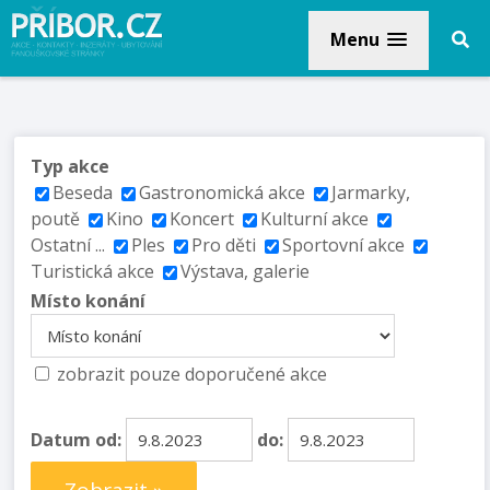
Menu
Typ akce
Beseda
Gastronomická akce
Jarmarky,
poutě
Kino
Koncert
Kulturní akce
Ostatní ...
Ples
Pro děti
Sportovní akce
Turistická akce
Výstava, galerie
Místo konání
zobrazit pouze doporučené akce
Datum od:
do: