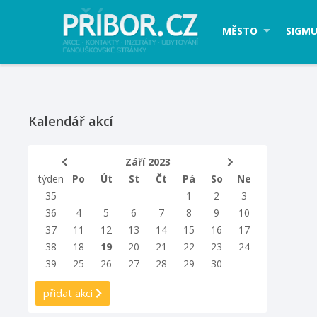
MĚSTO
SIGMU
Kalendář akcí
Září 2023
týden
Po
Út
St
Čt
Pá
So
Ne
35
1
2
3
36
4
5
6
7
8
9
10
37
11
12
13
14
15
16
17
38
18
19
20
21
22
23
24
39
25
26
27
28
29
30
přidat akci