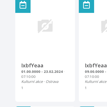
FIT KID pro zdravý vývoj
fotografií
dětí s názornými ukázkami s
fyzioterapeutkou paní
Martinou Hyvnarovou Na
setkání se přihlaste na tel:
603 883 672 nebo na e-mail:
knihovna@knihovna-
pribor.cz VSTUP VOLNÝ
lxbfYeaa
lxbfYeaa
01.00.0000 - 23.02.2024
·
09.00.0000 -
07:10:00
07:10:00
Kulturní akce · Ostrava
Kulturní akce
1
1