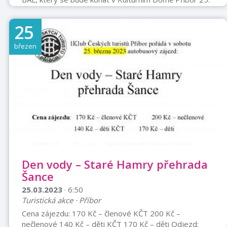
3. 2023 od 14:00 hod. do cca 18:00 hod. Celý den Vás
bude doprovázet klaun HOPík a jeho tým. Menší děti
25
vyžadující dohled - jen v doprovodu rodičů nebo
dospělých rodinných příslušníků. Nechte prožít své děti
březen
pěkné a zábavné odpoledne, plné her, tance,
překvapení a smíchu. Věhlasné a oblíbené vypouštění
balónků, o ...
Den vody – Staré Hamry přehrada
Šance
25.03.2023
· 6:50
Turistická akce · Příbor
Cena zájezdu: 170 Kč – členové KČT 200 Kč –
nečlenové 140 Kč – děti KČT 170 Kč – děti Odjezd: