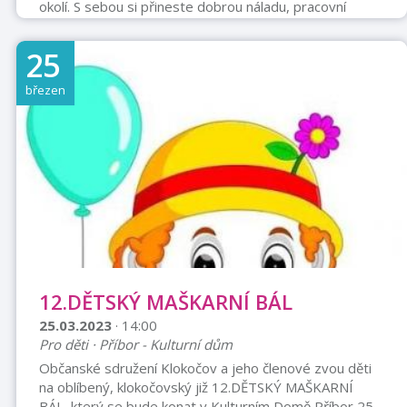
okolí. S sebou si přineste dobrou náladu, pracovní
rukavice a pevnou obuv. Pytle budou zajištěny.
25
březen
12.DĚTSKÝ MAŠKARNÍ BÁL
25.03.2023
· 14:00
Pro děti · Příbor - Kulturní dům
Občanské sdružení Klokočov a jeho členové zvou děti
na oblíbený, klokočovský již 12.DĚTSKÝ MAŠKARNÍ
BÁL, který se bude konat v Kulturním Domě Příbor 25.