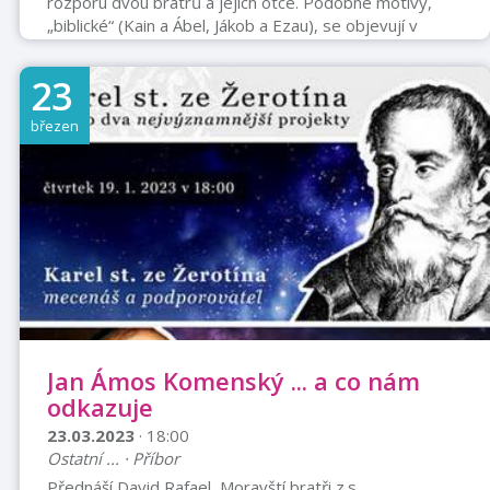
rozporu dvou bratrů a jejich otce. Podobné motivy,
„biblické“ (Kain a Ábel, Jákob a Ezau), se objevují v
literatuře poměrně často, z nejznámějších stačí
jmenovat například „Hrozny hněvu“ a „Kmotra“. S tím
23
druhým má Cirkus Maximum společný prvek tzv. široké
rodiny, vedené otcem. Na rozdíl od Sicílie, v Čechách se
březen
tento typ rodiny zachoval v podstatě pouze v komunitě
světských a cirkusových umělců. Historie slavných
českých cirkusových rodů je dobř ...
Jan Ámos Komenský ... a co nám
odkazuje
23.03.2023
· 18:00
Ostatní ... · Příbor
Přednáší David Rafael, Moravští bratři z.s.