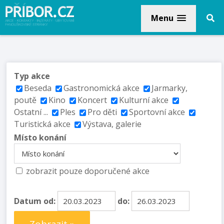
Menu
Typ akce
Beseda
Gastronomická akce
Jarmarky,
poutě
Kino
Koncert
Kulturní akce
Ostatní ...
Ples
Pro děti
Sportovní akce
Turistická akce
Výstava, galerie
Místo konání
zobrazit pouze doporučené akce
Datum od:
do: