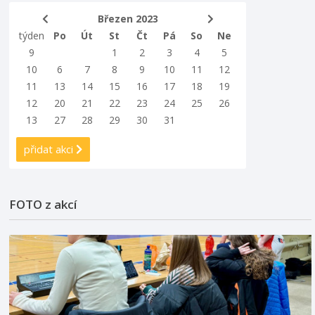
Březen 2023
týden
Po
Út
St
Čt
Pá
So
Ne
9
1
2
3
4
5
10
6
7
8
9
10
11
12
11
13
14
15
16
17
18
19
12
20
21
22
23
24
25
26
13
27
28
29
30
31
přidat akci
FOTO z akcí