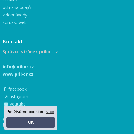
ochrana údajů
videonávody
kontakt web
Kontakt
Správce stránek pribor.cz
info@pribor.cz
www.pribor.cz
facebook
instagram
youtube
Používáme cookies.
více
více »
OK