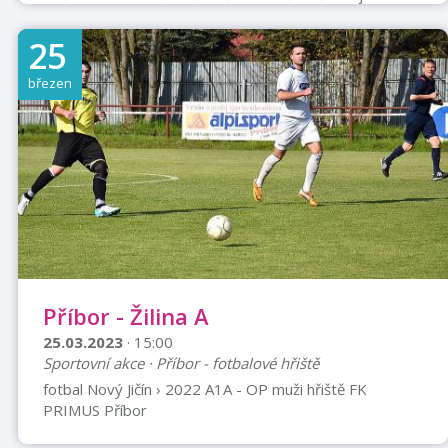
Kopřivnice u házenkářského hřiště 6.35, Příbor u Tatry
6.50, Příbor „Sokolovna“ 7.00 Návrat: Příbor
25
„Sokolovna“ do 18:00 hod. Program: Exkurze přehradní
hráze Šance, volno k procházce po Starých Hamrech,
březen
trasa Staré hamry přes Javořinu do Bílé nebo
procházka po Bílé. Přihlášky a platba: nejpozději do 10.
3. 2023 Vladimír Bilský Email:1.kctpribor@email.cz Tel.:
...
Příbor - Žilina A
25.03.2023
· 15:00
Sportovní akce · Příbor - fotbalové hřiště
fotbal Nový Jičín › 2022 A1A - OP muži hřiště FK
PRIMUS Příbor