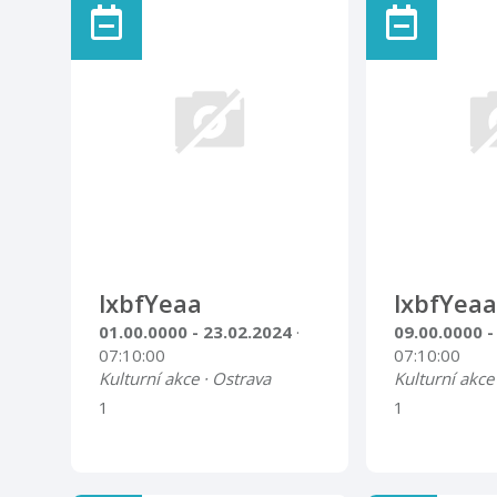
nealko nápojeVstupné 50,-
Kč
lxbfYeaa
lxbfYeaa
01.00.0000 - 23.02.2024
·
09.00.0000 -
07:10:00
07:10:00
Kulturní akce · Ostrava
Kulturní akce
1
1