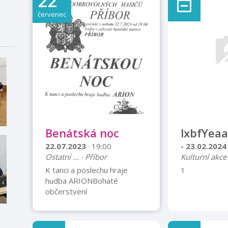
22
červenec
Benátská noc
lxbfYeaa
22.07.2023
· 19:00
- 23.02.202
Ostatní ... · Příbor
Kulturní akce
K tanci a poslechu hraje
1
hudba ARIONBohaté
občerstvení
zajištěno:Tradiční hasičský
guláš, párek v rohlíku,
hasičská klobása, pivo, alko a