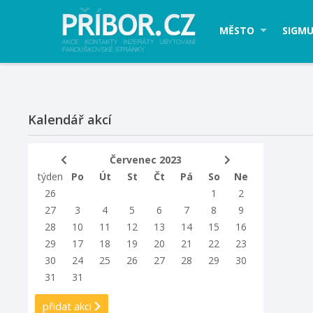
MĚSTO
SIGMU
Kalendář akcí
Červenec 2023
týden
Po
Út
St
Čt
Pá
So
Ne
26
1
2
27
3
4
5
6
7
8
9
28
10
11
12
13
14
15
16
29
17
18
19
20
21
22
23
30
24
25
26
27
28
29
30
31
31
přidat akci