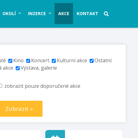
OKOLÍ
INZERCE
AKCE
KONTAKT
utě
Kino
Koncert
Kulturní akce
Ostatní
á akce
Výstava, galerie
zobrazit pouze doporučené akce
Zobrazit »