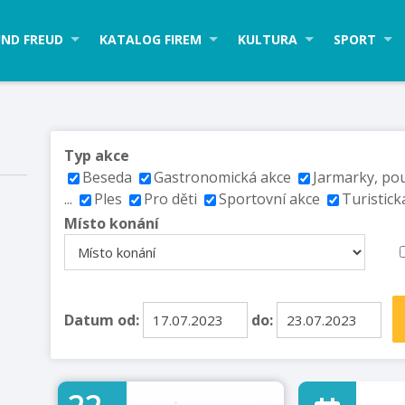
ND FREUD
KATALOG FIREM
KULTURA
SPORT
Typ akce
Beseda
Gastronomická akce
Jarmarky, po
...
Ples
Pro děti
Sportovní akce
Turistick
Místo konání
Datum od:
do: