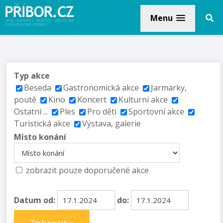
Menu
Typ akce
Beseda
Gastronomická akce
Jarmarky,
poutě
Kino
Koncert
Kulturní akce
Ostatní ...
Ples
Pro děti
Sportovní akce
Turistická akce
Výstava, galerie
Místo konání
zobrazit pouze doporučené akce
Datum od:
do: