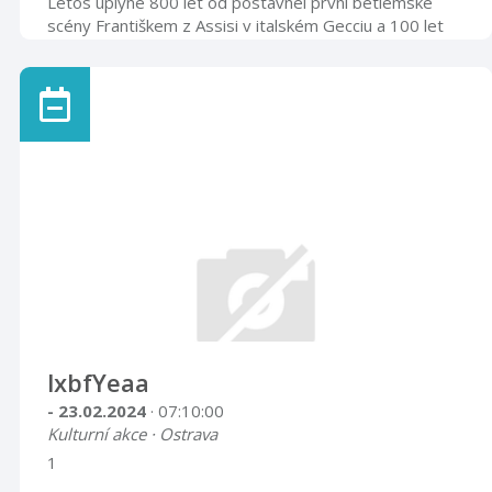
Letos uplyne 800 let od postavneí první betlémské
scény Františkem z Assisi v italském Gecciu a 100 let
od první Jesličkové výstavy v Praze.KOMENTOVANÉ
PROHLÍDKY proběhnou:16. a 22. prosince v 16 hodin
od kapličky v Národním sadu (betlém č. 1)
lxbfYeaa
- 23.02.2024
· 07:10:00
Kulturní akce · Ostrava
1