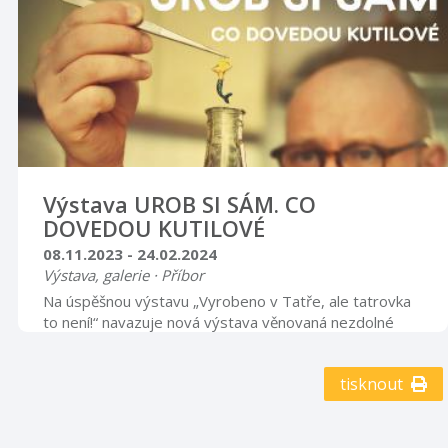
Výstava UROB SI SÁM. CO
DOVEDOU KUTILOVÉ
08.11.2023 - 24.02.2024
Výstava, galerie · Příbor
Na úspěšnou výstavu „Vyrobeno v Tatře, ale tatrovka
to není!“ navazuje nová výstava věnovaná nezdolné
lidské tvořivosti. Tentokrát bude zaměřena na
rozmanité projevy lidového kutilství.
tisknout