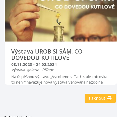
Výstava UROB SI SÁM. CO
DOVEDOU KUTILOVÉ
08.11.2023 - 24.02.2024
Výstava, galerie · Příbor
Na úspěšnou výstavu „Vyrobeno v Tatře, ale tatrovka
to není!“ navazuje nová výstava věnovaná nezdolné
lidské tvořivosti. Tentokrát bude zaměřena na
rozmanité projevy lidového kutilství.
tisknout