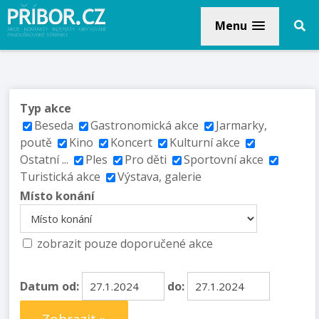
Menu
Typ akce
Beseda
Gastronomická akce
Jarmarky,
poutě
Kino
Koncert
Kulturní akce
Ostatní ...
Ples
Pro děti
Sportovní akce
Turistická akce
Výstava, galerie
Místo konání
zobrazit pouze doporučené akce
Datum od:
do: