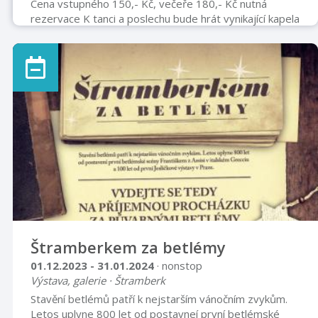
Cena vstupného 150,- Kč, večeře 180,- Kč nutná
rezervace K tanci a poslechu bude hrát vynikající kapela
YPSILON Předtančení předvedou studentky ZUŠ
PŘÍBOR, můžete se dále těšit na tradiční domácí
občerstvení, slosovatelnou hru o ceny a mnoho dalšího.
Předprodej vstupenek a večeří od 8.1.2024, u p. Jitky
Monsportové v papírnictví Bonifác, denně 9-12 a 13-16
hod. Tel. 608 459 827(Volat prosíme pouze v pracovní
době) www.pribor.kdu.cz
Štramberkem za betlémy
01.12.2023 - 31.01.2024
· nonstop
Výstava, galerie · Štramberk
Stavění betlémů patří k nejstarším vánočním zvykům.
Letos uplyne 800 let od postavneí první betlémské