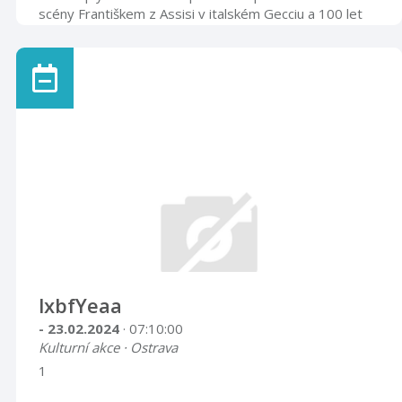
scény Františkem z Assisi v italském Gecciu a 100 let
od první Jesličkové výstavy v Praze.KOMENTOVANÉ
PROHLÍDKY proběhnou:16. a 22. prosince v 16 hodin
od kapličky v Národním sadu (betlém č. 1)
lxbfYeaa
- 23.02.2024
· 07:10:00
Kulturní akce · Ostrava
1