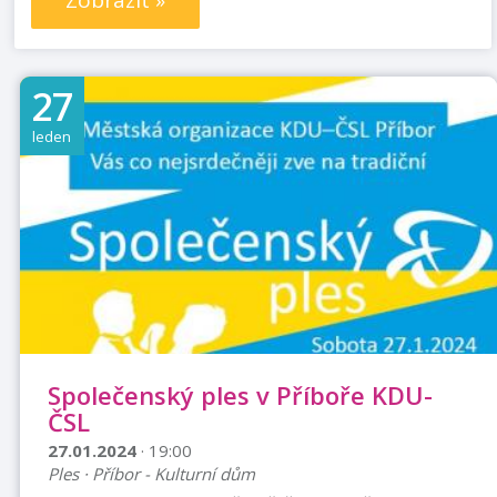
Zobrazit »
27
leden
Společenský ples v Příboře KDU-
ČSL
27.01.2024
· 19:00
Ples · Příbor - Kulturní dům