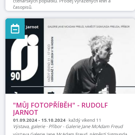
čtenářských poplatků. Prodej vyřazených knih a
časopisů.
"MŮJ FOTOPŘÍBĚH" - RUDOLF
JARNOT
01.09.2024 - 15.10.2024
· každý víkend 11
Výstava, galerie · Příbor - Galerie Jane McAdam Freud
výstava Galerie Jane McAdam Freud, náměstí Sigmunda