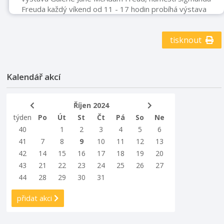
Freuda každý víkend od 11 - 17 hodin probíhá výstava
Výstava fotografií k nedožitým 90. narozeninám pana
Rudolfa Jarnota
tisknout
Kalendář akcí
Říjen 2024
týden
Po
Út
St
Čt
Pá
So
Ne
40
1
2
3
4
5
6
41
7
8
9
10
11
12
13
42
14
15
16
17
18
19
20
43
21
22
23
24
25
26
27
44
28
29
30
31
přidat akci