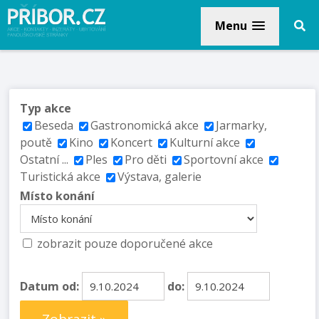
Menu
Typ akce
Beseda
Gastronomická akce
Jarmarky,
poutě
Kino
Koncert
Kulturní akce
Ostatní ...
Ples
Pro děti
Sportovní akce
Turistická akce
Výstava, galerie
Místo konání
zobrazit pouze doporučené akce
Datum od:
do: