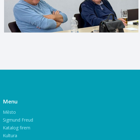
Menu
Město
Sigmund Freud
Katalog firem
Kultura