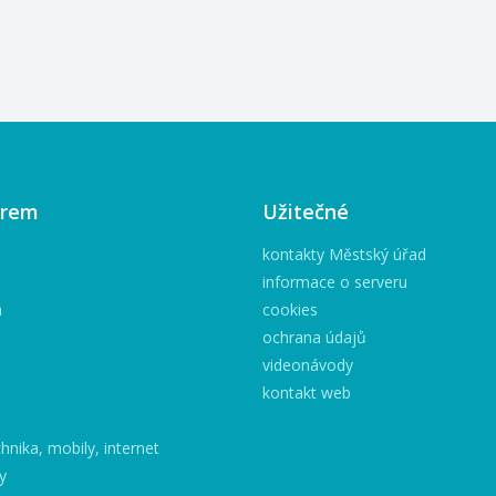
starším, než 
piaristickém klášteře Příbor
vánočního st
na Výstavu fotografií s
rozdíl mezi b
názvem Pavel Rabas -
historickými 
Černobílá tajemství. Výstave
všechny vznik
je k vidění do 6. 1. 2025.
pro radost tv
Těšíme se na Vás.
Vydejte se n
procházku Š
půvabnými be
irem
Užitečné
kontakty Městský úřad
informace o serveru
h
cookies
ochrana údajů
videonávody
kontakt web
hnika, mobily, internet
y