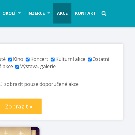
OKOLÍ
INZERCE
AKCE
KONTAKT
utě
Kino
Koncert
Kulturní akce
Ostatní
á akce
Výstava, galerie
zobrazit pouze doporučené akce
Zobrazit »