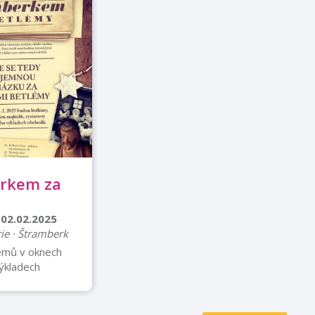
rkem za
 02.02.2025
rie · Štramberk
émů v oknech
ýkladech
ění betlémů u
ejstarším
kům, daleko