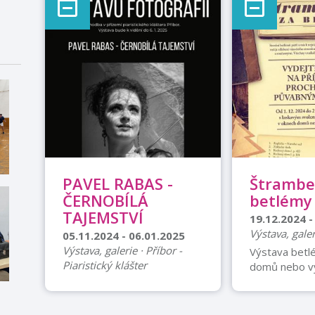
PAVEL RABAS -
Štrambe
ČERNOBÍLÁ
betlémy
TAJEMSTVÍ
19.12.2024 -
Výstava, gale
05.11.2024 - 06.01.2025
Výstava, galerie · Příbor -
Výstava betl
Piaristický klášter
domů nebo v
obchodů Stav
Město Příbor a Fotoklub
nás patří k n
Příbor Vás zvou dne 5. 11.
vánočním zvy
2024 od 17:00 hodin v