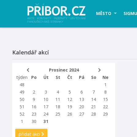
MĚSTO
SIGMU
Kalendář akcí
Prosinec 2024
týden
Po
Út
St
Čt
Pá
So
Ne
48
1
49
2
3
4
5
6
7
8
50
9
10
11
12
13
14
15
51
16
17
18
19
20
21
22
52
23
24
25
26
27
28
29
1
30
31
přidat akci