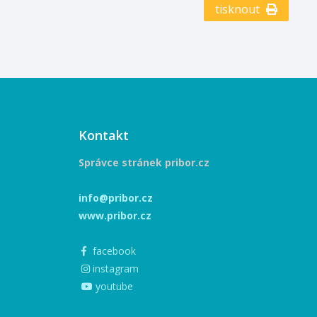
tisknout
je zdobení
romku. Není
etlémy
a současnými -
aly z lásky a
ůrců i diváků.
a příjemnou
tramberkem za
tlémy.
Kontakt
Správce stránek pribor.cz
info@pribor.cz
www.pribor.cz
facebook
instagram
youtube