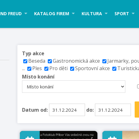
ND FREUD
KATALOG FIREM
KULTURA
SPORT
Typ akce
Beseda
Gastronomická akce
Jarmarky, po
...
Ples
Pro děti
Sportovní akce
Turistick
Místo konání
Datum od:
do: