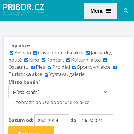
Menu
Typ akce
Beseda
Gastronomická akce
Jarmarky,
poutě
Kino
Koncert
Kulturní akce
Ostatní ...
Ples
Pro děti
Sportovní akce
Turistická akce
Výstava, galerie
Místo konání
zobrazit pouze doporučené akce
Datum od:
do: