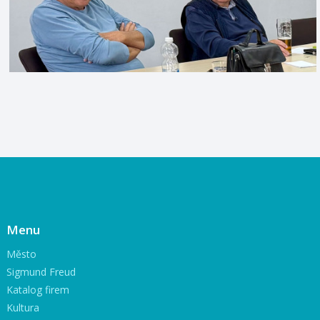
Menu
Město
Sigmund Freud
Katalog firem
Kultura