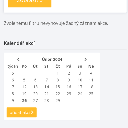
Zobrazit »
Zvolenému filtru nevyhovuje žádný záznam akce.
Kalendář akcí
Únor 2024
týden
Po
Út
St
Čt
Pá
So
Ne
5
1
2
3
4
6
5
6
7
8
9
10
11
7
12
13
14
15
16
17
18
8
19
20
21
22
23
24
25
9
26
27
28
29
přidat akci