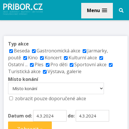
Menu
Typ akce
Beseda
Gastronomická akce
Jarmarky,
poutě
Kino
Koncert
Kulturní akce
Ostatní ...
Ples
Pro děti
Sportovní akce
Turistická akce
Výstava, galerie
Místo konání
zobrazit pouze doporučené akce
Datum od:
do: