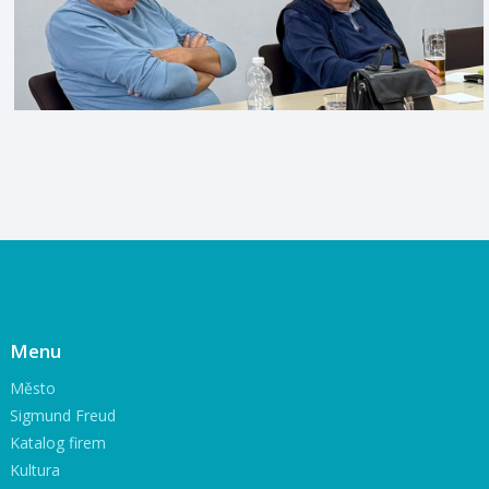
Menu
Město
Sigmund Freud
Katalog firem
Kultura