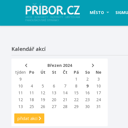
MĚSTO
SIGMU
Kalendář akcí
Březen 2024
týden
Po
Út
St
Čt
Pá
So
Ne
9
1
2
3
10
4
5
6
7
8
9
10
11
11
12
13
14
15
16
17
12
18
19
20
21
22
23
24
13
25
26
27
28
29
30
31
přidat akci