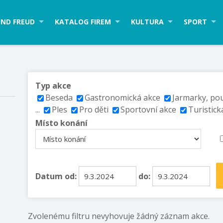
ND FREUD
KATALOG FIREM
KULTURA
SPORT
Typ akce
Beseda
Gastronomická akce
Jarmarky, po
...
Ples
Pro děti
Sportovní akce
Turistick
Místo konání
Datum od:
do:
Zvolenému filtru nevyhovuje žádný záznam akce.