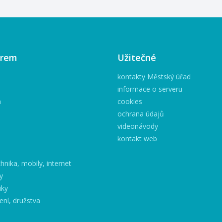
irem
Užitečné
kontakty Městský úřad
informace o serveru
h
cookies
ochrana údajů
videonávody
kontakt web
hnika, mobily, internet
y
iky
ení, družstva