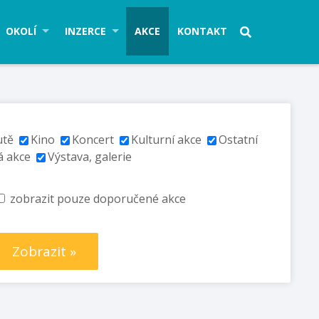
OKOLÍ
INZERCE
AKCE
KONTAKT
utě
Kino
Koncert
Kulturní akce
Ostatní
á akce
Výstava, galerie
zobrazit pouze doporučené akce
Zobrazit »