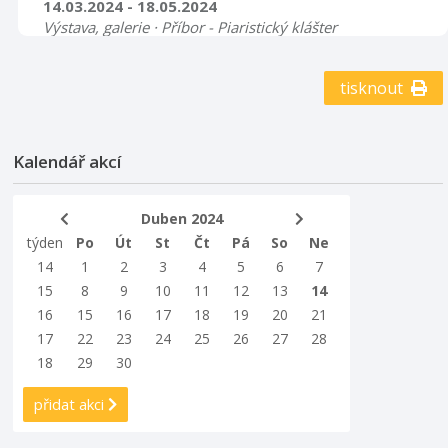
14.03.2024 - 18.05.2024
Výstava, galerie · Příbor - Piaristický klášter
Svébytným reprezentantem jsou vejce z obce Lichnov,
která se vyznačují nezaměnitelným vzhledem.
tisknout
Přestože výzdoba takto „psaných“ vajec působí
primitivně, po generace předávané vzory, symboly a
také barvy nás zavádí do archaického světa našich
předků. Do světa, ve kterém magický význam těchto
Kalendář akcí
zdánlivě obyčejných předmětů spojených s novým
životem a plodností převažoval nad dnešní
Duben 2024
preferovanou líbivostí.
týden
Po
Út
St
Čt
Pá
So
Ne
14
1
2
3
4
5
6
7
15
8
9
10
11
12
13
14
16
15
16
17
18
19
20
21
17
22
23
24
25
26
27
28
18
29
30
přidat akci