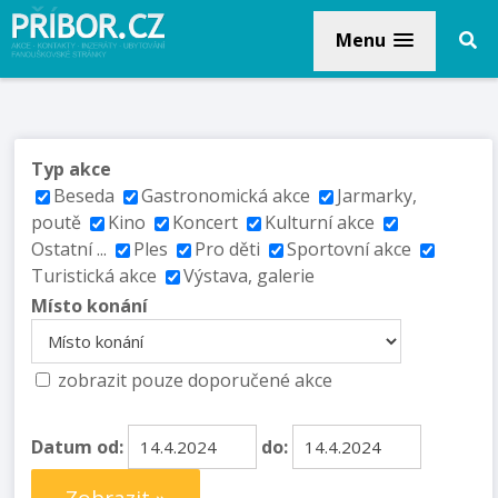
Menu
Typ akce
Beseda
Gastronomická akce
Jarmarky,
poutě
Kino
Koncert
Kulturní akce
Ostatní ...
Ples
Pro děti
Sportovní akce
Turistická akce
Výstava, galerie
Místo konání
zobrazit pouze doporučené akce
Datum od:
do: