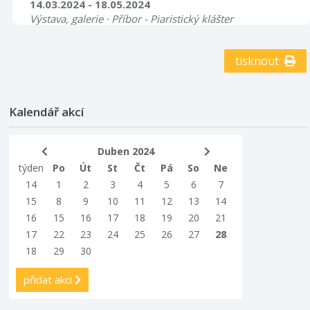
14.03.2024 - 18.05.2024
Výstava, galerie · Příbor - Piaristický klášter
Svébytným reprezentantem jsou vejce z obce Lichnov,
která se vyznačují nezaměnitelným vzhledem.
tisknout
Přestože výzdoba takto „psaných“ vajec působí
primitivně, po generace předávané vzory, symboly a
také barvy nás zavádí do archaického světa našich
předků. Do světa, ve kterém magický význam těchto
Kalendář akcí
zdánlivě obyčejných předmětů spojených s novým
životem a plodností převažoval nad dnešní
Duben 2024
preferovanou líbivostí.
týden
Po
Út
St
Čt
Pá
So
Ne
14
1
2
3
4
5
6
7
15
8
9
10
11
12
13
14
16
15
16
17
18
19
20
21
17
22
23
24
25
26
27
28
18
29
30
přidat akci