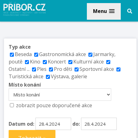
Menu
Typ akce
Beseda
Gastronomická akce
Jarmarky,
poutě
Kino
Koncert
Kulturní akce
Ostatní ...
Ples
Pro děti
Sportovní akce
Turistická akce
Výstava, galerie
Místo konání
zobrazit pouze doporučené akce
Datum od:
do: