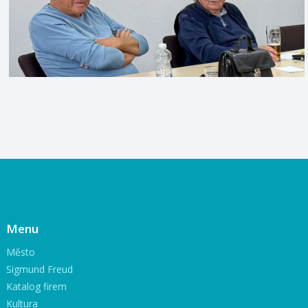
Menu
Město
Sigmund Freud
Katalog firem
Kultura