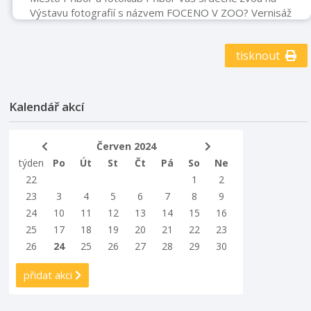
Výstavu fotografií s názvem FOCENO V ZOO? Vernisáž
Miroslava Kardačinského, dne 7. 5. 2024 od 17:00
hodin.
tisknout
Kalendář akcí
Červen 2024
týden
Po
Út
St
Čt
Pá
So
Ne
22
1
2
23
3
4
5
6
7
8
9
24
10
11
12
13
14
15
16
25
17
18
19
20
21
22
23
26
24
25
26
27
28
29
30
přidat akci