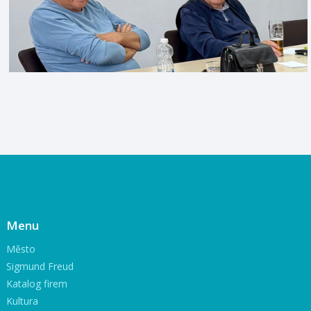
Menu
Město
Sigmund Freud
Katalog firem
Kultura