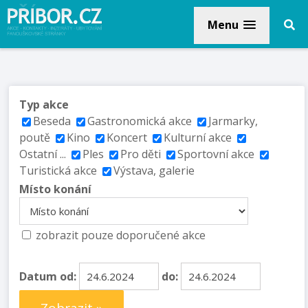
Menu
Typ akce
Beseda
Gastronomická akce
Jarmarky,
poutě
Kino
Koncert
Kulturní akce
Ostatní ...
Ples
Pro děti
Sportovní akce
Turistická akce
Výstava, galerie
Místo konání
zobrazit pouze doporučené akce
Datum od:
do: