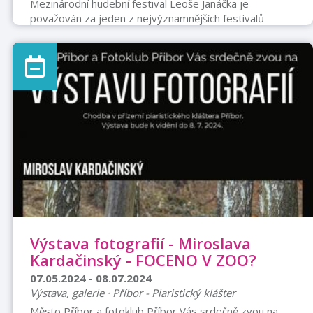
Mezinárodní hudební festival Leoše Janáčka je
považován za jeden z nejvýznamnějších festivalů
klasické hudby v České republice, což je dáno nejen
jeho rozsahem, ale především jeho vysokou kvalitou.
Festival patří mezi významné reprezentativní umělecké
a společenské události města Ostravy,
Moravskoslezského kraje a rovněž k
nezpochybnitelným dominantám kulturního života
celého regionu. Má širokou posluchačskou a mediální
odezvu i výrazný zahraniční přesah. V rámci
festivalových koncertů účinkuje ...
Výstava fotografií - Miroslava
Kardačinský - FOCENO V ZOO?
07.05.2024 - 08.07.2024
Výstava, galerie · Příbor - Piaristický klášter
Město Příbor a fotoklub Příbor Vás srdečně zvou na