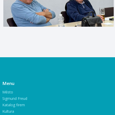
Menu
Město
Sigmund Freud
Katalog firem
Kultura