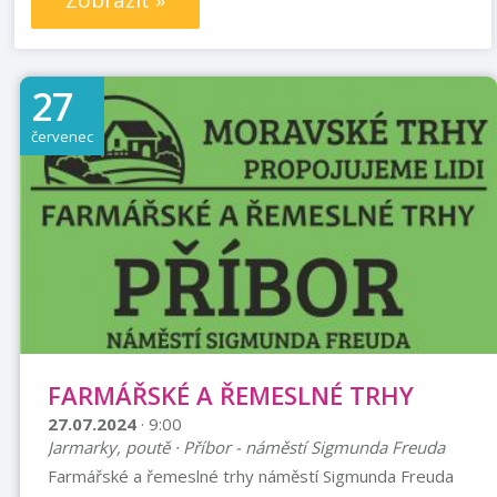
Zobrazit »
27
červenec
FARMÁŘSKÉ A ŘEMESLNÉ TRHY
27.07.2024
· 9:00
Jarmarky, poutě · Příbor - náměstí Sigmunda Freuda
Farmářské a řemeslné trhy náměstí Sigmunda Freuda