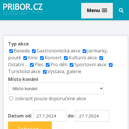
Menu
Typ akce
Beseda
Gastronomická akce
Jarmarky,
poutě
Kino
Koncert
Kulturní akce
Ostatní ...
Ples
Pro děti
Sportovní akce
Turistická akce
Výstava, galerie
Místo konání
zobrazit pouze doporučené akce
Datum od:
do: