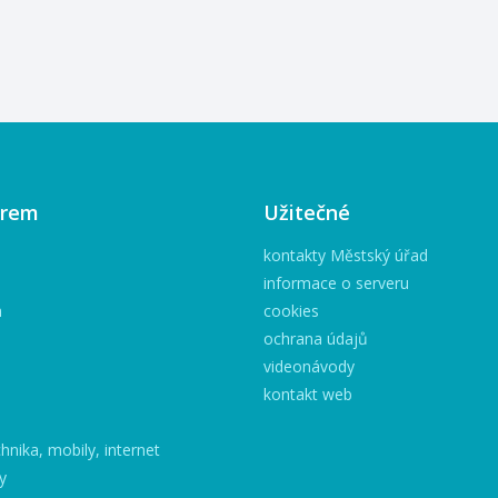
8:00 do 16:00 (ve čtvrtek
15.8. program pro rodiče
16:00-17:00) KDE? BJB
Příbor, Frenštátská 166
(bývalá restaurace Mexiko)
ZA KOLIK? 1200Kč (oběd,
svačiny, pitný režim,
pomůcky) Platba na místě!
CO TĚ ČEKÁ? výuka
irem
Užitečné
angličtiny, anglické písničky,
krátky biblický příběh,
kontakty Městský úřad
výtvarné workshopy, sporty
informace o serveru
Informace: Ľubomír Čermák,
h
cookies
737 568 554,
ochrana údajů
cermak@detskamisie.cz !!!
PROSÍME O PŘIHLÁŠENÍ
videonávody
KAŽDÉHO ...
kontakt web
hnika, mobily, internet
y