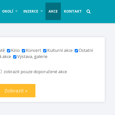
OKOLÍ
INZERCE
AKCE
KONTAKT
utě
Kino
Koncert
Kulturní akce
Ostatní
á akce
Výstava, galerie
zobrazit pouze doporučené akce
Zobrazit »