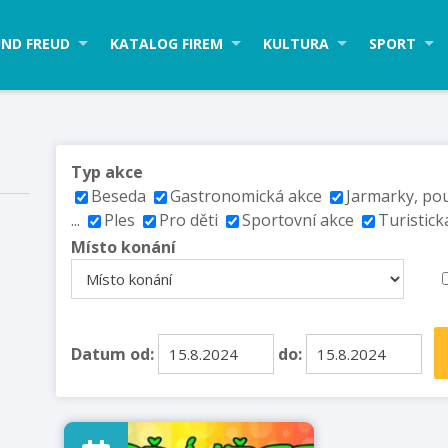
ND FREUD
KATALOG FIREM
KULTURA
SPORT
Typ akce
Beseda
Gastronomická akce
Jarmarky, po
...
Ples
Pro děti
Sportovní akce
Turistick
Místo konání
Datum od:
do: