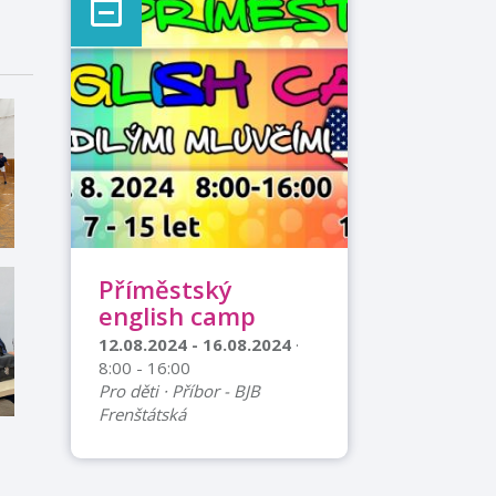
Příměstský
english camp
12.08.2024 - 16.08.2024
·
8:00 - 16:00
Pro děti · Příbor - BJB
Frenštátská
Příměstský English camp
VĚK? od 7 do 15 let KDY?
12. - 16. 8. 2024 vždy od