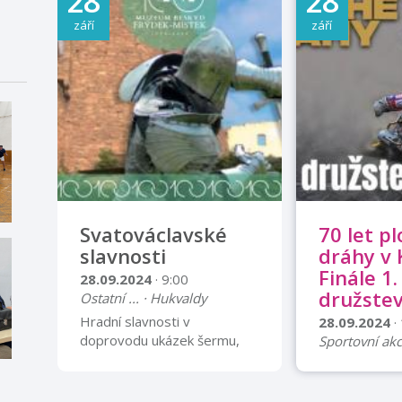
28
28
září
září
Svatováclavské
70 let p
slavnosti
dráhy v 
Finále 1.
28.09.2024
· 9:00
družste
Ostatní ... · Hukvaldy
Hradní slavnosti v
28.09.2024
·
doprovodu ukázek šermu,
Sportovní akc
volných potyček a
Letošní sezón
vojenského ležení. Program:
kopřivnický p
11:00 – Ukázky palných a