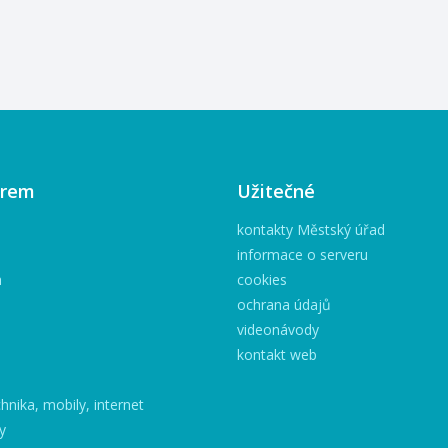
mimořádná v 
chladných zbraní 12:30 –
výroční. Letos
Nedělní fechtování cechu
od prvního z
nožířského - šermířské
dráhy v Kopřiv
představení 14:00 – Ukázky
námi oslavit
mučících nástrojů 15:30 –
výročí, pobavi
Rytířské klání o zdobný
skvělou ploch
turnajový mlat - šermířské
kterou tentok
představení 16:00 –
1. ligy družst
Závěrečná salva, ukázky
irem
Užitečné
kolo ligové s
zbraní Všechna výše
bude rozhodo
uvedená představení
kontakty Městský úřad
celkovém vítě
probíhají v hradní mottě.
tým nasadí co 
informace o serveru
Rytířské klání o zlatý mlat V
sestavu včet
h
cookies
tomto humorně laděném
nejlepšího j
ochrana údajů
představení se můžete
republiky Jan
ponořit do roman ...
videonávody
oslavě 70 le
kontakt web
připravený bo 
hnika, mobily, internet
y