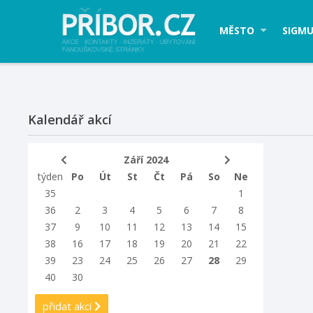
MĚSTO
SIGMU
Kalendář akcí
Září 2024
týden
Po
Út
St
Čt
Pá
So
Ne
35
1
36
2
3
4
5
6
7
8
37
9
10
11
12
13
14
15
38
16
17
18
19
20
21
22
39
23
24
25
26
27
28
29
40
30
přidat akci