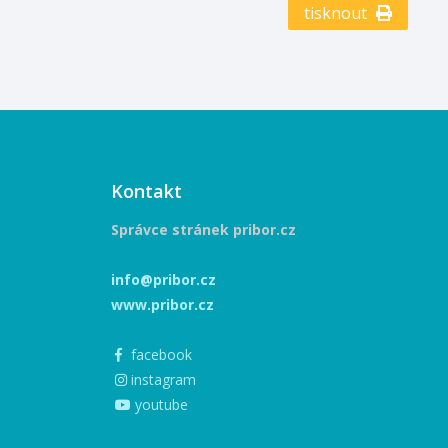
tom, že je
tisknout
Sigmunda Freuda každý
 je to už 70 let
víkend od 11 - 17 hodin
ávodu ploché
probíhá výstava Výstava
nici. Přijďte s
fotografií k nedožitým 90.
 toto významné
narozeninám pana Rudolfa
t se a vidět
Jarnota
ou dráhu,
rát bude finále
ev. Poslední
outěže, kde se
Kontakt
vat o
Správce stránek pribor.cz
zi. Kopřivnický
nejsilnější
ně druhého
info@pribor.cz
ezdce České
www.pribor.cz
a Macka. K
t máme
facebook
...
instagram
youtube