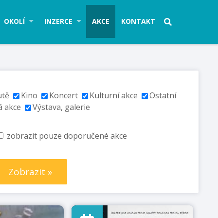
OKOLÍ
INZERCE
AKCE
KONTAKT
utě
Kino
Koncert
Kulturní akce
Ostatní
á akce
Výstava, galerie
zobrazit pouze doporučené akce
Zobrazit »