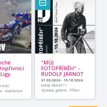
loché
"MŮJ
Kopřivnici
FOTOPŘÍBĚH" -
 Ligy
RUDOLF JARNOT
v
01.09.2024 - 15.10.2024
·
každý víkend 11
 14:00
Výstava, galerie · Příbor -
e · Kopřivnice
Galerie Jane McAdam Freud
a je pro
výstava Galerie Jane
lochodrážní klub
McAdam Freud, náměstí