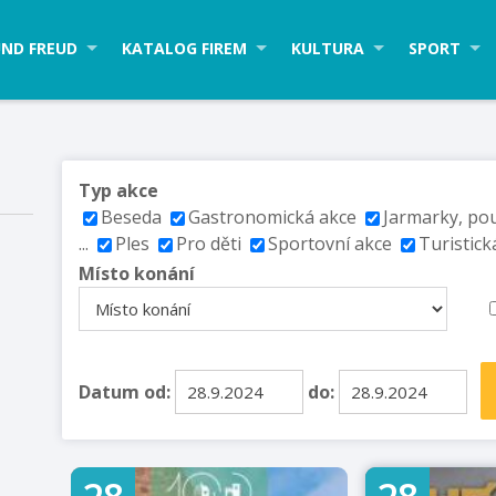
ND FREUD
KATALOG FIREM
KULTURA
SPORT
Typ akce
Beseda
Gastronomická akce
Jarmarky, po
...
Ples
Pro děti
Sportovní akce
Turistick
Místo konání
Datum od:
do: