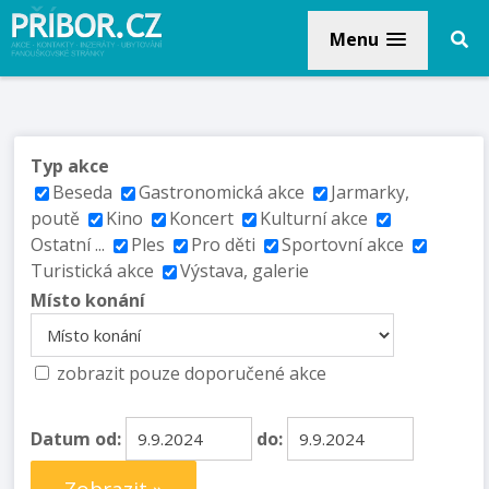
Menu
Typ akce
Beseda
Gastronomická akce
Jarmarky,
poutě
Kino
Koncert
Kulturní akce
Ostatní ...
Ples
Pro děti
Sportovní akce
Turistická akce
Výstava, galerie
Místo konání
zobrazit pouze doporučené akce
Datum od:
do: