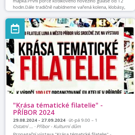
mapka.První porce kotlíkového hovězího guláše od 12
hodin.Dále tradičně nabídneme vařená kolena, klobásy,
palačinky, koláčky, Hot dog a jiné lahůdky.Čepovaná
desítka Birell, alko a nelako nápoje.Míchané drinkyOd
13 hodin skákací hrad pro děti zdarmaVstupné
dobrovolnéMáme zastřešené zázemí a pavilón, proto
akci konáme i v neřízni počasí.Hudba k tanci a poslechu
zajištěna.
"Krása tématické filatelie" -
PŘÍBOR 2024
29.08.2024 - 27.09.2024
· út-pá 9.00 – 1
Ostatní ... · Příbor - Kulturní dům
Propagační výstava "Krása tématické filatelie" -