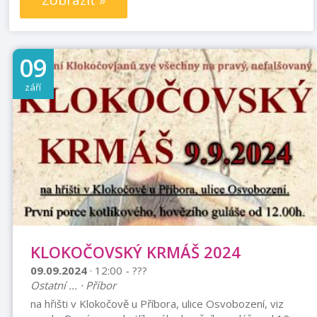
Zobrazit »
09
září
KLOKOČOVSKÝ KRMÁŠ 2024
09.09.2024
· 12:00 - ???
Ostatní ... · Příbor
na hřišti v Klokočově u Příbora, ulice Osvobození, viz