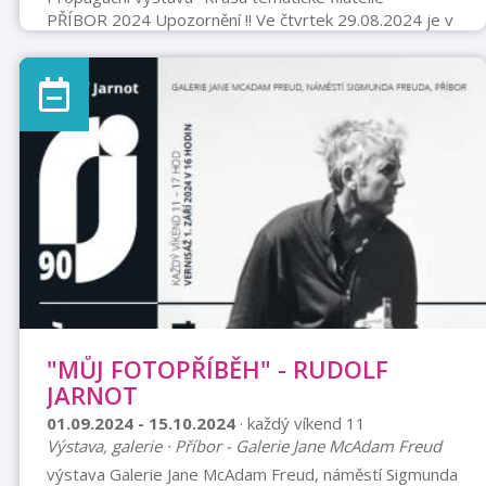
PŘÍBOR 2024 Upozornění !! Ve čtvrtek 29.08.2024 je v
17.30 oficiální zahájení výstavy. Z důvodu kapacitních
možností zde budou mít přístup jen pozvaní hosté. Pro
veřejnost se výstava otvírá v pátek 30.08.2024 od
9.00 hod. Všichny Vás rádi uvidíme. Výstava „KRÁSA
TEMATICKÉ FILATELIE“ Příbor 2024 Klub filatelie
LUNA Příbor ,ve spolupráci s městem Příbor, pořádají
ve dnech 29.08.-27.09.2024 v prostorách kulturního
domu pr ...
"MŮJ FOTOPŘÍBĚH" - RUDOLF
JARNOT
01.09.2024 - 15.10.2024
· každý víkend 11
Výstava, galerie · Příbor - Galerie Jane McAdam Freud
výstava Galerie Jane McAdam Freud, náměstí Sigmunda