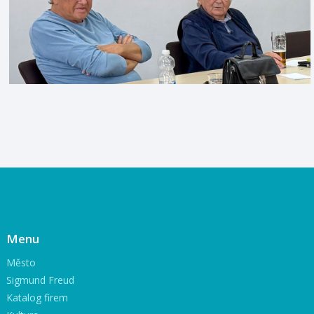
Menu
Město
Sigmund Freud
Katalog firem