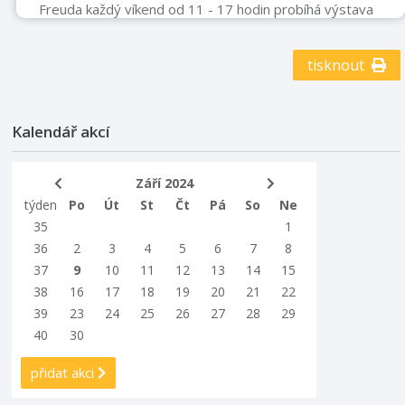
Freuda každý víkend od 11 - 17 hodin probíhá výstava
Výstava fotografií k nedožitým 90. narozeninám pana
Rudolfa Jarnota
tisknout
Kalendář akcí
Září 2024
týden
Po
Út
St
Čt
Pá
So
Ne
35
1
36
2
3
4
5
6
7
8
37
9
10
11
12
13
14
15
38
16
17
18
19
20
21
22
39
23
24
25
26
27
28
29
40
30
přidat akci