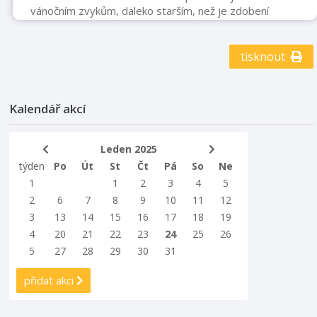
vánočním zvykům, daleko starším, než je zdobení
vánočního stromku. Není rozdíl mezi betlémy
historickými a současnými - všechny vznikaly z lásky a
pro radost tvůrců i diváků. Vydejte se na příjemnou
tisknout
procházku Štramberkem za půvabnými betlémy.
Kalendář akcí
Leden 2025
týden
Po
Út
St
Čt
Pá
So
Ne
1
1
2
3
4
5
2
6
7
8
9
10
11
12
3
13
14
15
16
17
18
19
4
20
21
22
23
24
25
26
5
27
28
29
30
31
přidat akci