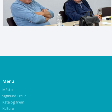
Menu
Město
Sigmund Freud
Katalog firem
Kultura