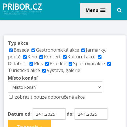
Menu
Typ akce
Beseda
Gastronomická akce
Jarmarky,
poutě
Kino
Koncert
Kulturní akce
Ostatní ...
Ples
Pro děti
Sportovní akce
Turistická akce
Výstava, galerie
Místo konání
zobrazit pouze doporučené akce
Datum od:
do: