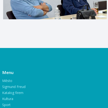
Menu
Město
Sigmund Freud
Katalog firem
Kultura
Sport