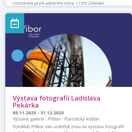
rozsvícení první adventní svíce 17:05 Zehnání
adventním věncem 18:00 Kapela Švecha - napříč žánry
český a slovenský Neděle 30. 11. Čas Program 16:00
Městská dechová hudba Nový Jičín - kramářská vánoční
Úterý 02. 12. 2025 01. 2026 17:00 Od Adventu po
Nový rok - putování po Novém Jičíně po stopách
symbolů adventu a Vánoc (výstavní síň „Stará pošta“)
Středa 03. 12. Čas Program 16:30 a 15:15 Kouzlo
Vánoc - divadlo, sál ZUŠ, Komenské ...
Výstava fotografií Ladislava
Pekárka
05.11.2025 - 31.12.2025
Výstava, galerie · Příbor - Piaristický klášter
Fotoklub Příbor Vás srdečně zvou na výstavu fotografií