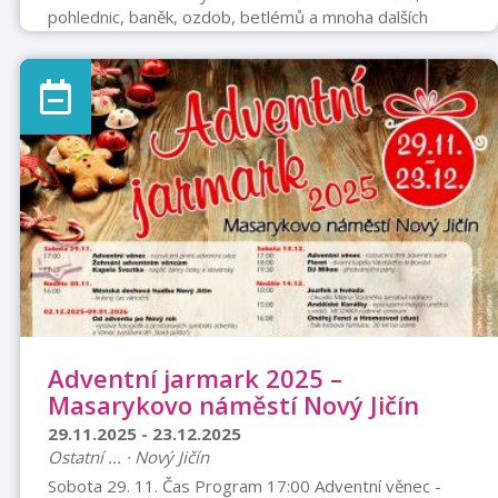
pohlednic, baněk, ozdob, betlémů a mnoha dalších
předmětů s vánoční tematikou potěší nejen děti, ale
také všechny příznivce Vánoc a milovníky starých časů.
Originální vánoční dekorace vytvořené z běžně
dostupných materiálů mohou navíc inspirovat šikovné
návštěvníky k vlastní tvorbě. Výstavu můžete navštívit v
Muzeu Fojtství v Kopřivnici od 4. do 21. prosince 2025.
Slavnostní zahájení proběhne ve st ...
Adventní jarmark 2025 –
Masarykovo náměstí Nový Jičín
29.11.2025 - 23.12.2025
Ostatní ... · Nový Jičín
Sobota 29. 11. Čas Program 17:00 Adventní věnec -