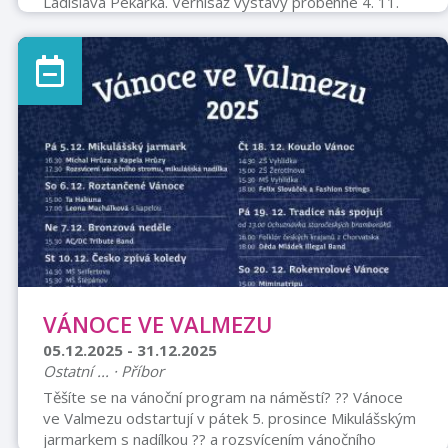
Ladislava Pekárka. Vernisáž výstavy proběhne 4. 11.
2025 od 17:00 hodin v chodbě Městské knihovny
Příbor, v 1. patře piaristického kláštera. Výstava potrvá
do 31. 12. 2025. Volně dostupné.
VÁNOCE VE VALMEZU
05.12.2025 - 31.12.2025
Ostatní ... · Příbor
Těšíte se na vánoční program na náměstí? ?? Vánoce
ve Valmezu odstartují v pátek 5. prosince Mikulášským
jarmarkem s nadílkou ?? a rozsvícením vánočního