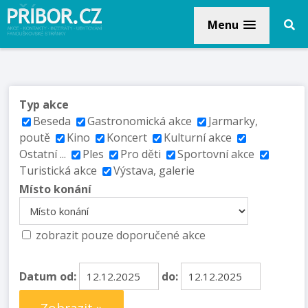
Menu
Typ akce
Beseda
Gastronomická akce
Jarmarky,
poutě
Kino
Koncert
Kulturní akce
Ostatní ...
Ples
Pro děti
Sportovní akce
Turistická akce
Výstava, galerie
Místo konání
zobrazit pouze doporučené akce
Datum od:
do: