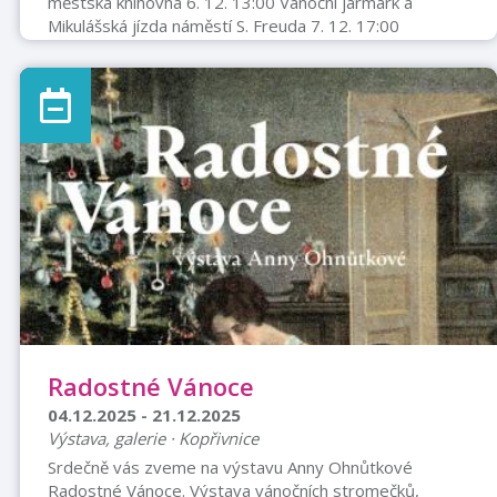
městská knihovna 6. 12. 13:00 Vánoční jarmark a
Mikulášská jízda náměstí S. Freuda 7. 12. 17:00
Adventní koncert: sbor Valentin refektář piaristického
kláštera 9. 12. 16:00 Vánoční dámský klub městská
knihovna 10. 12. 17:30 Česko zpívá koledy náměstí S.
Freuda 12. 12. 18:00 Adventní podvečer v muzeu,
CETRAT refektář piaristického kláštera 13. 12. 9:00 -
13:00 Setkání betlémářů CETRAT 14. 12. 17:00
Adventní koncert: Musica Priboriensis koste ...
Radostné Vánoce
04.12.2025 - 21.12.2025
Výstava, galerie · Kopřivnice
Srdečně vás zveme na výstavu Anny Ohnůtkové
Radostné Vánoce. Výstava vánočních stromečků,