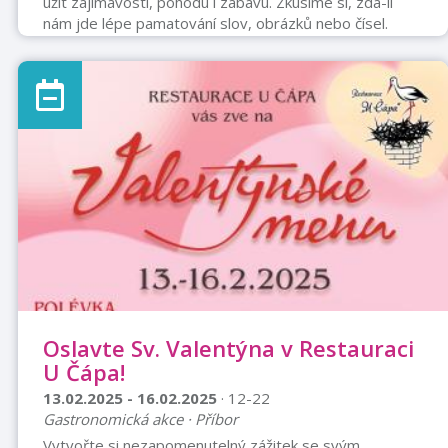
užít zajímavosti, pohodu i zábavu. Zkusíme si, zda-li
nám jde lépe pamatování slov, obrázků nebo čísel.
Doporučujeme brýle na čtení s sebou. Akce je určena
všem bez omezení věku. Další informace Adresa místa
konání Městská knihovna, Náměstí 18, Štramberk,
74266 Cena Zdarma Organizátor Město Štramberk
Oslavte Sv. Valentýna v Restauraci
U Čápa!
13.02.2025 - 16.02.2025
· 12-22
Gastronomická akce · Příbor
Vytvořte si nezapomenutelný zážitek se svým