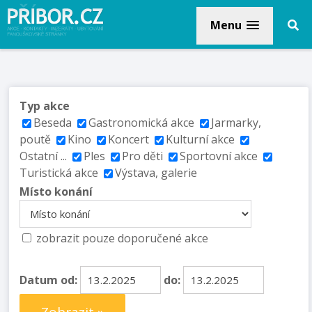
Menu
Typ akce
Beseda
Gastronomická akce
Jarmarky,
poutě
Kino
Koncert
Kulturní akce
Ostatní ...
Ples
Pro děti
Sportovní akce
Turistická akce
Výstava, galerie
Místo konání
zobrazit pouze doporučené akce
Datum od:
do: