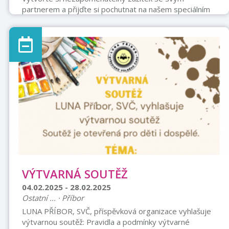
partnerem a přijďte si pochutnat na našem speciálním
Valentýnském menu, které jsme pro vás s láskou a péčí
připravili. Navštivte nás od 13. do 16. února 2025 a
užijte si sváteční atmosféru plnou romantiky a skvělého
jídla. Rezervujte si svůj stůl včas na tel. 595 536 566
nebo 775 579 660 či e-mailem: restaurace@ucapa.cz.
Těšíme se na vás! ❤️
VÝTVARNÁ SOUTĚŽ
04.02.2025 - 28.02.2025
Ostatní ... · Příbor
LUNA PŘÍBOR, SVČ, příspěvková organizace vyhlašuje
výtvarnou soutěž: Pravidla a podmínky výtvarné