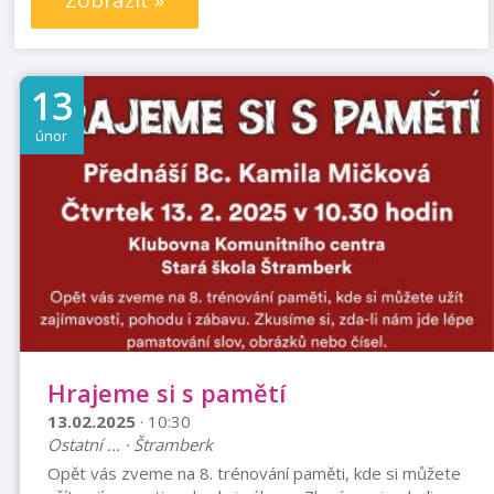
Zobrazit »
13
únor
Hrajeme si s pamětí
13.02.2025
· 10:30
Ostatní ... · Štramberk
Opět vás zveme na 8. trénování paměti, kde si můžete