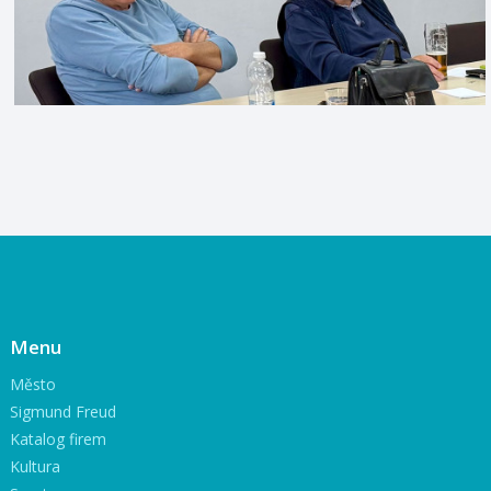
Menu
Město
Sigmund Freud
Katalog firem
Kultura