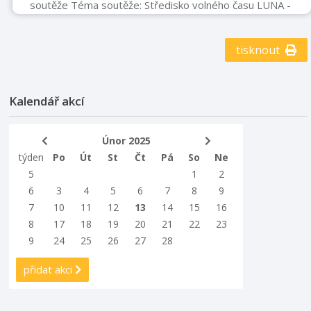
soutěže Téma soutěže: Středisko volného času LUNA -
vlastníma očima Provozovatel: Luna Příbor, SVČ
Termíny soutěže: Začátek soutěže: 15. ledna 2025
Konec soutěže: 28. února 2025 Podmínky účasti:
tisknout
Soutěže se mohou zúčastnit děti i dospělí. Výtvarné dílo
musí být ve formátu A4. Výkres musí být podepsaný,
obsahovat věk, kontaktní údaj účastníka a zákonného
Kalendář akcí
zástupce (jméno, věk, te ...
Únor 2025
týden
Po
Út
St
Čt
Pá
So
Ne
5
1
2
6
3
4
5
6
7
8
9
7
10
11
12
13
14
15
16
8
17
18
19
20
21
22
23
9
24
25
26
27
28
přidat akci