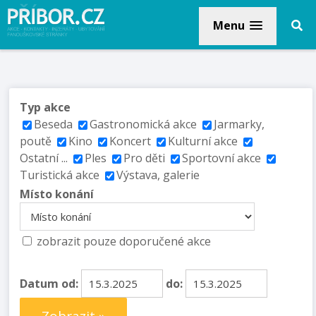
Menu
Typ akce
Beseda
Gastronomická akce
Jarmarky,
poutě
Kino
Koncert
Kulturní akce
Ostatní ...
Ples
Pro děti
Sportovní akce
Turistická akce
Výstava, galerie
Místo konání
zobrazit pouze doporučené akce
Datum od:
do: