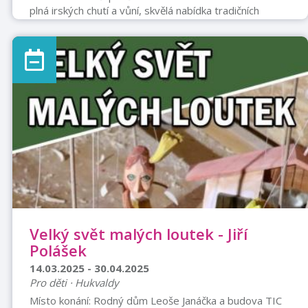
plná irských chutí a vůní, skvělá nabídka tradičních
specialit a výběr těch nejlepších irských whisky.
Velký svět malých loutek - Jiří
Polášek
14.03.2025 - 30.04.2025
Pro děti · Hukvaldy
Místo konání: Rodný dům Leoše Janáčka a budova TIC