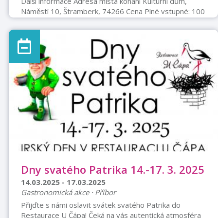
Další informace Adresa místa konání Kulturní dům,
Náměstí 10, Štramberk, 74266 Cena Plné vstupné: 100
Kč Snížené vstupné: 50 Kč (v ceně dětské vstupenky
tombola, vyhrává každý) Organizátor Spolek přátel pod
Kotoučem
Dny svatého Patrika 14.-17. 3. 2025
14.03.2025 - 17.03.2025
Gastronomická akce · Příbor
Přijďte s námi oslavit svátek svatého Patrika do
Restaurace U Čápa! Čeká na vás autentická atmosféra