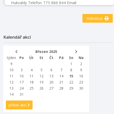
Hukvaldy Telefon: 775 886 844 Email:
infocentrum@ihukvaldy.cz Stránky: www.ic-hukvaldy.cz
Název pořadatele TIC Hukvaldy Typ akce Výstava
tisknout
Kalendář akcí
Březen 2025
týden
Po
Út
St
Čt
Pá
So
Ne
9
1
2
10
3
4
5
6
7
8
9
11
10
11
12
13
14
15
16
12
17
18
19
20
21
22
23
13
24
25
26
27
28
29
30
14
31
přidat akci