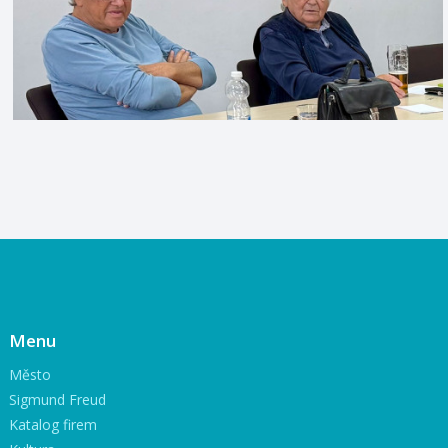
Menu
Město
Sigmund Freud
Katalog firem