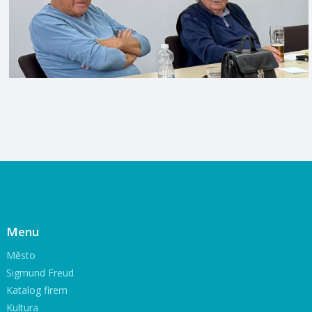
Menu
Město
Sigmund Freud
Katalog firem
Kultura