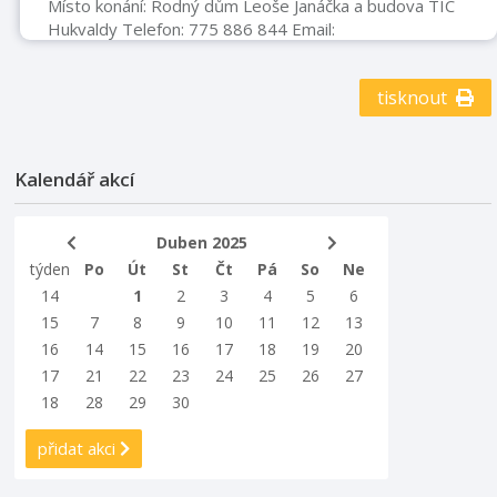
Místo konání: Rodný dům Leoše Janáčka a budova TIC
Hukvaldy Telefon: 775 886 844 Email:
infocentrum@ihukvaldy.cz Stránky: www.ic-hukvaldy.cz
Název pořadatele TIC Hukvaldy Typ akce Výstava
tisknout
Kalendář akcí
Duben 2025
týden
Po
Út
St
Čt
Pá
So
Ne
14
1
2
3
4
5
6
15
7
8
9
10
11
12
13
16
14
15
16
17
18
19
20
17
21
22
23
24
25
26
27
18
28
29
30
přidat akci