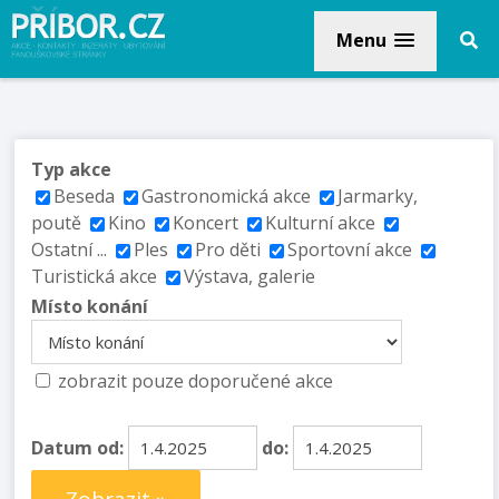
Menu
Typ akce
Beseda
Gastronomická akce
Jarmarky,
poutě
Kino
Koncert
Kulturní akce
Ostatní ...
Ples
Pro děti
Sportovní akce
Turistická akce
Výstava, galerie
Místo konání
zobrazit pouze doporučené akce
Datum od:
do: