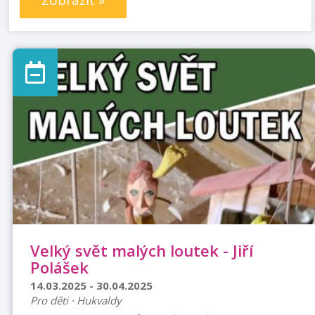
Zobrazit »
Velký svět malých loutek - Jiří
Polášek
14.03.2025 - 30.04.2025
Pro děti · Hukvaldy