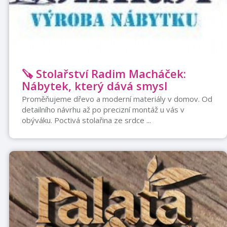
🪚 Stolařství Radim Macháček:
Nábytek, který dává smysl
Proměňujeme dřevo a moderní materiály v domov. Od
detailního návrhu až po precizní montáž u vás v
obýváku. Poctivá stolařina ze srdce ...