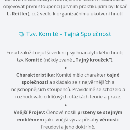
objevovat první stoupenci (prvním praktikujícím byl lékař
L. Reitler
), což vedlo k organizačnímu ukotvení hnutí.
🤝 Tzv. Komité – Tajná Společnost
Freud založil nejužší vedení psychoanalytického hnutí,
tzv.
Komité
(někdy zvané
„Tajný kroužek“
).
Charakteristika:
Komité mělo charakter
tajné
společnosti
a skládalo se z nejvěrnějších a
nejschopnějších stoupenců. Pravidelně se scházelo a
rozhodovalo o klíčových otázkách teorie a praxe.
Vnější Projev:
Členové nosili
prsteny se stejným
emblémem
jako vnější výraz přísahy
věrnosti
Freudovi a jeho doktríně.