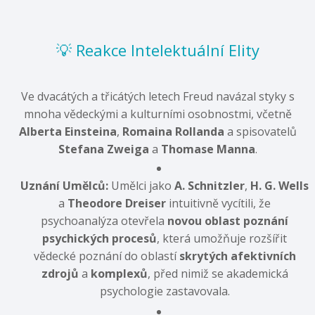
💡 Reakce Intelektuální Elity
Ve dvacátých a třicátých letech Freud navázal styky s
mnoha vědeckými a kulturními osobnostmi, včetně
Alberta Einsteina
,
Romaina Rollanda
a spisovatelů
Stefana Zweiga
a
Thomase Manna
.
Uznání Umělců:
Umělci jako
A. Schnitzler
,
H. G. Wells
a
Theodore Dreiser
intuitivně vycítili, že
psychoanalýza otevřela
novou oblast poznání
psychických procesů
, která umožňuje rozšířit
vědecké poznání do oblastí
skrytých afektivních
zdrojů
a
komplexů
, před nimiž se akademická
psychologie zastavovala.