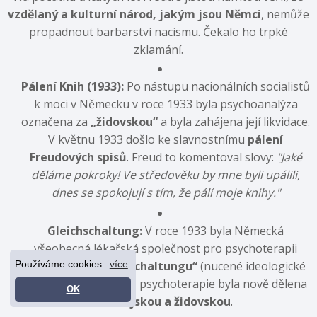
vzdělaný a kulturní národ, jakým jsou Němci
, nemůže
propadnout barbarství nacismu. Čekalo ho trpké
zklamání.
Pálení Knih (1933):
Po nástupu nacionálních socialistů
k moci v Německu v roce 1933 byla psychoanalýza
označena za
„židovskou“
a byla zahájena její likvidace.
V květnu 1933 došlo ke slavnostnímu
pálení
Freudových spisů
. Freud to komentoval slovy:
"Jaké
děláme pokroky! Ve středověku by mne byli upálili,
dnes se spokojují s tím, že pálí moje knihy."
Gleichschaltung:
V roce 1933 byla Německá
všeobecná lékařská společnost pro psychoterapii
podrobena
„Gleichschaltungu“
(nucené ideologické
Používáme cookies.
více
jednotnosti), přičemž psychoterapie byla nově dělena
OK
na
árijskou a židovskou
.