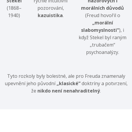
Stekel
rychlé intuitivní
názorových i
(1868–
pozorování,
morálních důvodů
1940)
kazuistika
.
(Freud hovořil o
„morální
slabomyslnosti“
), i
když Stekel byl raným
„trubačem“
psychoanalýzy.
Tyto rozkoly byly bolestné, ale pro Freuda znamenaly
upevnění jeho původní
„klasické“
doktríny a potvrzení,
že
nikdo není nenahraditelný
.