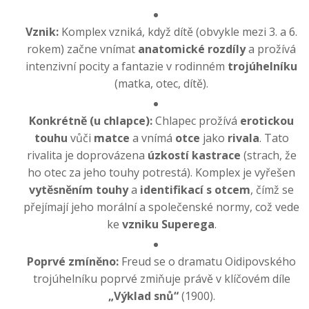
Vznik:
Komplex vzniká, když dítě (obvykle mezi 3. a 6.
rokem) začne vnímat
anatomické rozdíly
a prožívá
intenzivní pocity a fantazie v rodinném
trojúhelníku
(matka, otec, dítě).
Konkrétně (u chlapce):
Chlapec prožívá
erotickou
touhu
vůči
matce
a vnímá
otce
jako
rivala
. Tato
rivalita je doprovázena
úzkostí kastrace
(strach, že
ho otec za jeho touhy potrestá). Komplex je vyřešen
vytěsněním touhy
a
identifikací s otcem
, čímž se
přejímají jeho morální a společenské normy, což vede
ke
vzniku Superega
.
Poprvé zmíněno:
Freud se o dramatu Oidipovského
trojúhelníku poprvé zmiňuje právě v klíčovém díle
„Výklad snů“
(1900).