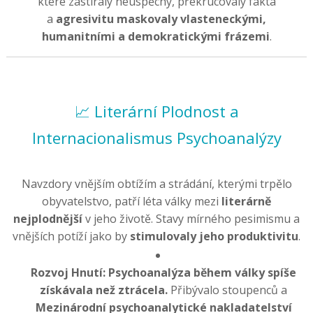
které zastíraly neúspěchy, překrucovaly fakta
a
agresivitu maskovaly vlasteneckými,
humanitními a demokratickými frázemi
.
📈 Literární Plodnost a
Internacionalismus Psychoanalýzy
Navzdory vnějším obtížím a strádání, kterými trpělo
obyvatelstvo, patří léta války mezi
literárně
nejplodnější
v jeho životě. Stavy mírného pesimismu a
vnějších potíží jako by
stimulovaly jeho produktivitu
.
Rozvoj Hnutí:
Psychoanalýza během války spíše
získávala než ztrácela.
Přibývalo stoupenců a
Mezinárodní psychoanalytické nakladatelství