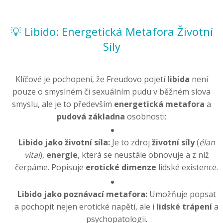
💡 Libido: Energetická Metafora Životní
Síly
Klíčové je pochopení, že Freudovo pojetí
libida
není
pouze o smyslném či sexuálním pudu v běžném slova
smyslu, ale je to především
energetická metafora
a
pudová základna
osobnosti:
Libido jako životní síla:
Je to zdroj
životní síly
(
élan
vital
),
energie
, která se neustále obnovuje a z níž
čerpáme. Popisuje
erotické dimenze
lidské existence.
Libido jako poznávací metafora:
Umožňuje popsat
a pochopit nejen erotické napětí, ale i
lidské trápení
a
psychopatologii.