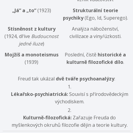
„Já“ a „to“
(1923)
Strukturální teorie
psychiky
(Ego, Id, Superego).
Stísněnost z kultury
Analýza náboženství,
(1924, dříve
Budoucnost
civilizace a viny/úzkosti.
jedné iluze
)
Mojžíš a monoteismus
Poslední, čistě
historické a
(1939)
kulturně filozofické dílo
.
Freud tak ukázal
dvě tváře psychoanalýzy
:
Lékařsko-psychiatrická:
Souvisí s přírodovědeckým
východiskem.
Kulturně-filozofická:
Zařazuje Freuda do
myšlenkových okruhů filozofie dějin a teorie kultury.