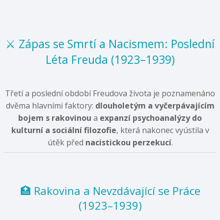
⚔️ Zápas se Smrtí a Nacismem: Poslední
Léta Freuda (1923–1939)
Třetí a poslední období Freudova života je poznamenáno
dvěma hlavními faktory:
dlouholetým a vyčerpávajícím
bojem s rakovinou
a
expanzí psychoanalýzy do
kulturní a sociální filozofie
, která nakonec vyústila v
útěk před
nacistickou perzekucí
.
🏥 Rakovina a Nevzdávající se Práce
(1923–1939)