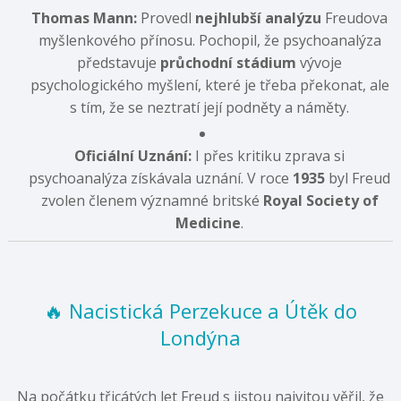
Thomas Mann:
Provedl
nejhlubší analýzu
Freudova
myšlenkového přínosu. Pochopil, že psychoanalýza
představuje
průchodní stádium
vývoje
psychologického myšlení, které je třeba překonat, ale
s tím, že se neztratí její podněty a náměty.
Oficiální Uznání:
I přes kritiku zprava si
psychoanalýza získávala uznání. V roce
1935
byl Freud
zvolen členem významné britské
Royal Society of
Medicine
.
🔥 Nacistická Perzekuce a Útěk do
Londýna
Na počátku třicátých let Freud s jistou naivitou věřil, že