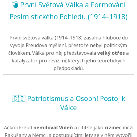
💣 První Světová Válka a Formování
Pesimistického Pohledu (1914–1918)
První světová válka (1914–1918) zasáhla hluboce do
vývoje Freudova myšlení, přestože nebyl politickým
člověkem. Válka pro něj představovala
velký otřes
a
katalyzátor pro revizi některých jeho teoretických
předpokladů.
🇨🇿 Patriotismus a Osobní Postoj k
Válce
Ačkoli Freud
nemiloval Vídeň
a cítil se jako
cizinec
mezi
Rakušany a Němci, s postupujícími lety se v něm vytvořil