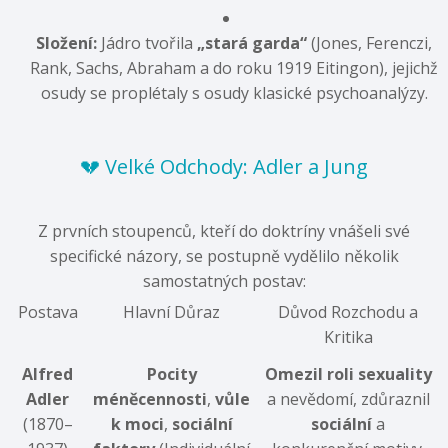
Složení:
Jádro tvořila
„stará garda“
(Jones, Ferenczi,
Rank, Sachs, Abraham a do roku 1919 Eitingon), jejichž
osudy se proplétaly s osudy klasické psychoanalýzy.
💔 Velké Odchody: Adler a Jung
Z prvních stoupenců, kteří do doktríny vnášeli své
specifické názory, se postupně vydělilo několik
samostatných postav:
Postava
Hlavní Důraz
Důvod Rozchodu a
Kritika
Alfred
Pocity
Omezil roli sexuality
Adler
méněcennosti
,
vůle
a nevědomí, zdůraznil
(1870–
k moci
,
sociální
sociální
a