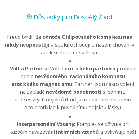
🧭 Důsledky pro Dospělý Život
Freud tvrdil, že
odnože Oidipovského komplexu nás
nikdy neopouštějí
a spolurozhodují o našem chování v
adolescenci a dospělosti.
Volba Partnera:
Volba
erotického partnera
probíhá
podle
nevědomého iracionálního kompasu
erotického magnetismu
. Partneři jsou často voleni
na základě
nevědomé podobnosti
s jedním z
rodičovských objektů (buď jako napodobení, nebo
jako protiklad k původnímu objektu lásky).
Interpersonální Vztahy:
Komplex se oživuje při
každém navazování
intimních vztahů
a ovlivňuje naši