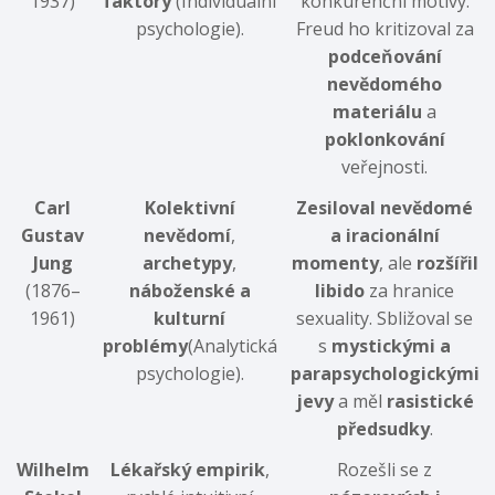
1937)
faktory
(Individuální
konkurenční motivy.
psychologie).
Freud ho kritizoval za
podceňování
nevědomého
materiálu
a
poklonkování
veřejnosti.
Carl
Kolektivní
Zesiloval nevědomé
Gustav
nevědomí
,
a iracionální
Jung
archetypy
,
momenty
, ale
rozšířil
(1876–
náboženské a
libido
za hranice
1961)
kulturní
sexuality. Sbližoval se
problémy
(Analytická
s
mystickými a
psychologie).
parapsychologickými
jevy
a měl
rasistické
předsudky
.
Wilhelm
Lékařský empirik
,
Rozešli se z