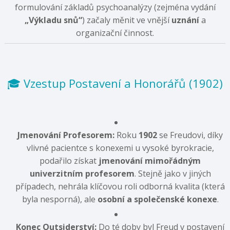
formulování základů psychoanalýzy (zejména vydání
„Výkladu snů“
) začaly měnit ve vnější
uznání
a
organizační činnost.
🎓 Vzestup Postavení a Honorářů (1902)
Jmenování Profesorem:
Roku
1902
se Freudovi, díky
vlivné pacientce s konexemi u vysoké byrokracie,
podařilo získat
jmenování mimořádným
univerzitním profesorem
. Stejně jako v jiných
případech, nehrála klíčovou roli odborná kvalita (která
byla nesporná), ale
osobní a společenské konexe
.
Konec Outsiderství:
Do té doby byl Freud v postavení