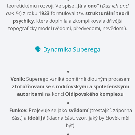
teoretickému rozvoji. Ve spise
„Já a ono“
(
Das Ich und
das Es
) z roku
1923
formuloval tzv.
strukturální teorii
psychiky
, která doplnila a zkomplikovala dřívější
topografický model (vědomí, předvědomí, nevědomí).
🗣️ Dynamika Superega
Vznik:
Superego vzniká poměrně dlouhým procesem
ztotožňování se s rodičovskými a společenskými
autoritami
na konci
Oidipovského komplexu
.
Funkce:
Projevuje se jako
svědomí
(trestající, záporná
část) a
ideál Já
(kladná část, vzor, jaký by člověk měl
být).