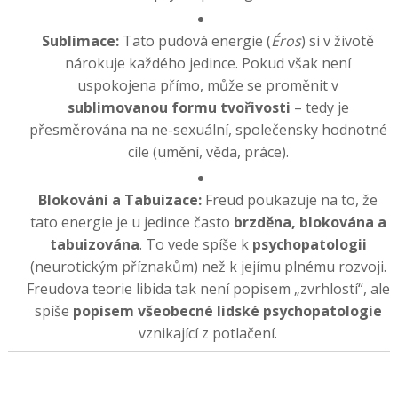
Sublimace:
Tato pudová energie (
Éros
) si v životě
nárokuje každého jedince. Pokud však není
uspokojena přímo, může se proměnit v
sublimovanou formu tvořivosti
– tedy je
přesměrována na ne-sexuální, společensky hodnotné
cíle (umění, věda, práce).
Blokování a Tabuizace:
Freud poukazuje na to, že
tato energie je u jedince často
brzděna, blokována a
tabuizována
. To vede spíše k
psychopatologii
(neurotickým příznakům) než k jejímu plnému rozvoji.
Freudova teorie libida tak není popisem „zvrhlostí“, ale
spíše
popisem všeobecné lidské psychopatologie
vznikající z potlačení.