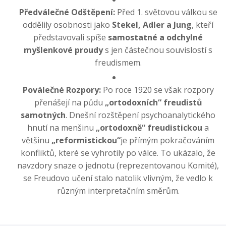
Předválečné Odštěpení:
Před 1. světovou válkou se
oddělily osobnosti jako
Stekel, Adler a Jung
, kteří
představovali spíše
samostatné a odchylné
myšlenkové proudy
s jen částečnou souvislostí s
freudismem.
Poválečné Rozpory:
Po roce 1920 se však rozpory
přenášejí na půdu
„ortodoxních“ freudistů
samotných
. Dnešní rozštěpení psychoanalytického
hnutí na menšinu
„ortodoxně“ freudistickou
a
většinu
„reformistickou“
je přímým pokračováním
konfliktů, které se vyhrotily po válce. To ukázalo, že
navzdory snaze o jednotu (reprezentovanou Komité),
se Freudovo učení stalo natolik vlivným, že vedlo k
různým interpretačním směrům.