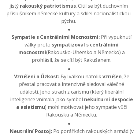
jistý
rakouský patriotismus
. Cítil se být duchovním
příslušníkem německé kultury a sdílel nacionalistickou
pýchu.
Sympatie s Centrálními Mocnostmi:
Při vypuknutí
války proto
sympatizoval s centrálními
mocnostmi
(Rakousko-Uhersko a Německo) a
prohlásil, že se cítí být Rakušanem.
Vzrušení a Úzkost:
Byl válkou natolik
vzrušen
, že
přestal pracovat a intenzivně sledoval válečné
události. Jeho strach z carismu (který liberální
inteligence vnímala jako symbol
nekulturní despocie
a asiatismu
) mohl motivovat jeho sympatie vůči
Rakousku a Německu.
Neutrální Postoj:
Po porážkách rakouských armád (v