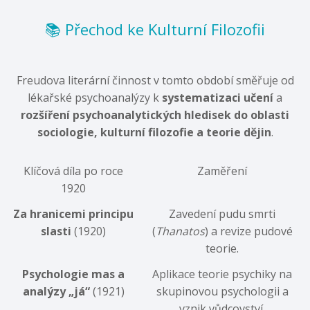
📚 Přechod ke Kulturní Filozofii
Freudova literární činnost v tomto období směřuje od
lékařské psychoanalýzy k
systematizaci učení
a
rozšíření psychoanalytických hledisek do oblasti
sociologie, kulturní filozofie a teorie dějin
.
Klíčová díla po roce
Zaměření
1920
Za hranicemi principu
Zavedení pudu smrti
slasti
(1920)
(
Thanatos
) a revize pudové
teorie.
Psychologie mas a
Aplikace teorie psychiky na
analýzy „já“
(1921)
skupinovou psychologii a
vznik vůdcovství.