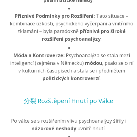
pesimistické nálady
.
Příznivé Podmínky pro Rozšíření:
Tato situace –
kombinace úzkosti, psychického vyčerpání a vnitřního
zklamání – byla paradoxně
příznivá pro široké
rozšíření psychoanalýzy
.
Móda a Kontroverze:
Psychoanalýza se stala mezi
inteligencí (zejména v Německu)
módou
, psalo se o ní
v kulturních časopisech a stala se i předmětem
politických kontroverzí
.
分裂 Rozštěpení Hnutí po Válce
Po válce se s rozšířením vlivu psychoanalýzy šířily i
názorové neshody
uvnitř hnutí.