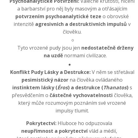
Psychoanalytické Potvrzení:
Válečné krutosti, ničení
a barbarství pro něj byly masovým a otřásajícím
potvrzením psychoanalytické teze
o obrovské
intenzitě
agresivních a destruktivních impulsů
v
člověku.
Tyto vrozené pudy jsou jen
nedostatečně drženy
na uzdě
normami civilizace.
Konflikt Pudy Lásky a Destrukce:
V něm se střetával
pesimistický názor
na člověka ovládaného
instinktem lásky (
Éros
) a destrukce (
Thanatos
)
s
přesvědčením o
částečné vychovatelnosti
člověka,
který může rozumovým poznáním své vrozené
impulsy tlumit.
Pokrytectví:
Hluboce ho odpuzovala
neupřímnost a pokrytectví
vlád a médií,