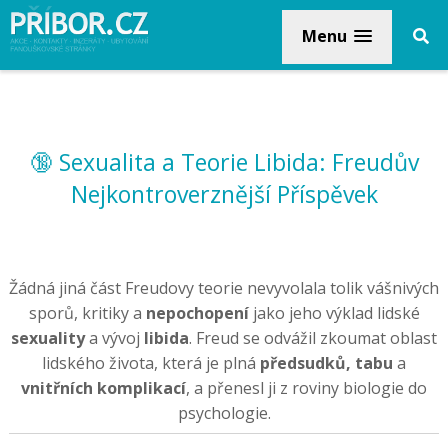
Menu
🔞 Sexualita a Teorie Libida: Freudův
Nejkontroverznější Příspěvek
Žádná jiná část Freudovy teorie nevyvolala tolik vášnivých
sporů, kritiky a
nepochopení
jako jeho výklad lidské
sexuality
a vývoj
libida
. Freud se odvážil zkoumat oblast
lidského života, která je plná
předsudků, tabu
a
vnitřních komplikací
, a přenesl ji z roviny biologie do
psychologie.