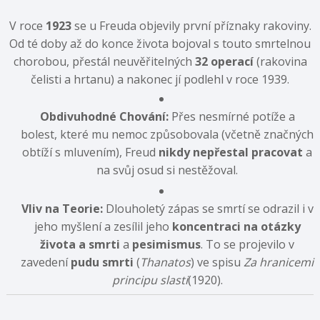
V roce
1923
se u Freuda objevily první příznaky rakoviny.
Od té doby až do konce života bojoval s touto smrtelnou
chorobou, přestál neuvěřitelných
32 operací
(rakovina
čelisti a hrtanu) a nakonec jí podlehl v roce 1939.
Obdivuhodné Chování:
Přes nesmírné potíže a
bolest, které mu nemoc způsobovala (včetně značných
obtíží s mluvením), Freud
nikdy nepřestal pracovat
a
na svůj osud si nestěžoval.
Vliv na Teorie:
Dlouholetý zápas se smrtí se odrazil i v
jeho myšlení a zesílil jeho
koncentraci na otázky
života a smrti
a
pesimismus
. To se projevilo v
zavedení
pudu smrti
(
Thanatos
) ve spisu
Za hranicemi
principu slasti
(1920).