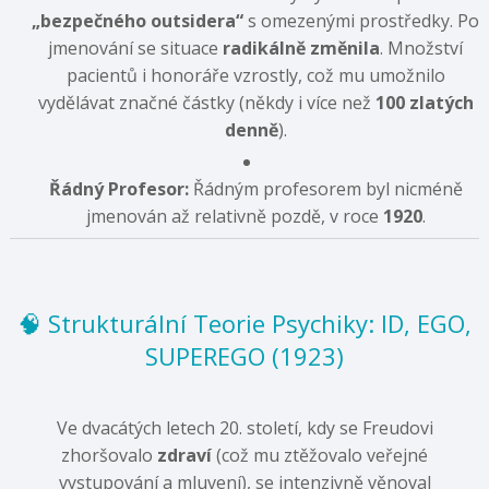
„bezpečného outsidera“
s omezenými prostředky. Po
jmenování se situace
radikálně změnila
. Množství
pacientů i honoráře vzrostly, což mu umožnilo
vydělávat značné částky (někdy i více než
100 zlatých
denně
).
Řádný Profesor:
Řádným profesorem byl nicméně
jmenován až relativně pozdě, v roce
1920
.
🧠 Strukturální Teorie Psychiky: ID, EGO,
SUPEREGO (1923)
Ve dvacátých letech 20. století, kdy se Freudovi
zhoršovalo
zdraví
(což mu ztěžovalo veřejné
vystupování a mluvení), se intenzivně věnoval