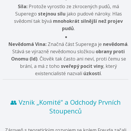
Síla:
Protože vyrostlo ze zkrocených pudů, má
Superego
stejnou sílu
jako pudové nároky. Hlas
svědomí tak bývá
mnohokrát silnější než projev
pudů
.
Nevědomá Vina:
Značná část Superega je
nevědomá
.
Stává se výrazně nevědomou složkou
obrany proti
Onomu (Id)
. Člověk tak často ani neví, proti čemu se
brání, a má z toho
sveřepý pocit viny
, který
existencialisté nazvali
úzkostí
.
👥 Vznik „Komité“ a Odchody Prvních
Stoupenců
Zároveň s teoretickým rozvojem se kolem Freuda začali