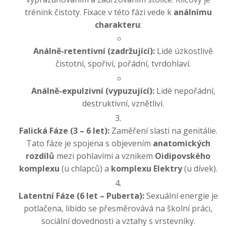
trénink čistoty. Fixace v této fázi vede k
análnímu
charakteru
:
Análně-retentivní (zadržující):
Lidé úzkostlivě
čistotní, spořiví, pořádní, tvrdohlaví.
Análně-expulzivní (vypuzující):
Lidé nepořádní,
destruktivní, vznětliví.
Falická Fáze (3 – 6 let):
Zaměření slasti na genitálie.
Tato fáze je spojena s objevením
anatomických
rozdílů
mezi pohlavími a vznikem
Oidipovského
komplexu
(u chlapců) a
komplexu Elektry
(u dívek).
Latentní Fáze (6 let – Puberta):
Sexuální energie je
potlačena, libido se přesměrovává na školní práci,
sociální dovednosti a vztahy s vrstevníky.