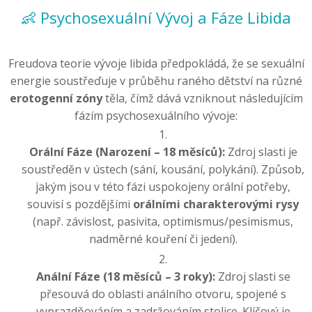
👶 Psychosexuální Vývoj a Fáze Libida
Freudova teorie vývoje libida předpokládá, že se sexuální
energie soustřeďuje v průběhu raného dětství na různé
erotogenní zóny
těla, čímž dává vzniknout následujícím
fázím psychosexuálního vývoje:
Orální Fáze (Narození – 18 měsíců):
Zdroj slasti je
soustředěn v ústech (sání, kousání, polykání). Způsob,
jakým jsou v této fázi uspokojeny orální potřeby,
souvisí s pozdějšími
orálními charakterovými rysy
(např. závislost, pasivita, optimismus/pesimismus,
nadměrné kouření či jedení).
Anální Fáze (18 měsíců – 3 roky):
Zdroj slasti se
přesouvá do oblasti análního otvoru, spojené s
vyprazdňováním a zadržováním stolice. Klíčový je