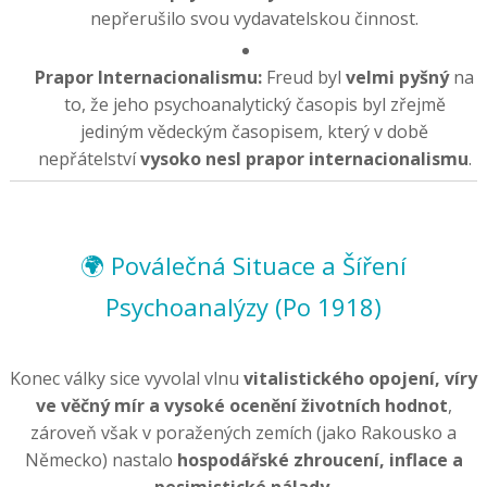
nepřerušilo svou vydavatelskou činnost.
Prapor Internacionalismu:
Freud byl
velmi pyšný
na
to, že jeho psychoanalytický časopis byl zřejmě
jediným vědeckým časopisem, který v době
nepřátelství
vysoko nesl prapor internacionalismu
.
🌍 Poválečná Situace a Šíření
Psychoanalýzy (Po 1918)
Konec války sice vyvolal vlnu
vitalistického opojení, víry
ve věčný mír a vysoké ocenění životních hodnot
,
zároveň však v poražených zemích (jako Rakousko a
Německo) nastalo
hospodářské zhroucení, inflace a