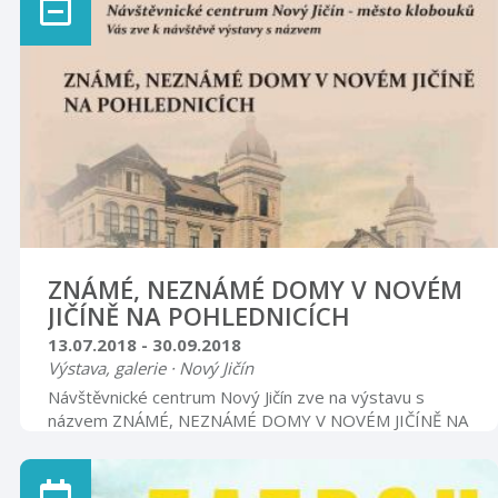
ZNÁMÉ, NEZNÁMÉ DOMY V NOVÉM
JIČÍNĚ NA POHLEDNICÍCH
13.07.2018 - 30.09.2018
Výstava, galerie · Nový Jičín
Návštěvnické centrum Nový Jičín zve na výstavu s
názvem ZNÁMÉ, NEZNÁMÉ DOMY V NOVÉM JIČÍNĚ NA
POHLEDNICÍCH ze sbírky Ivana Bartoně. Výstava bude
k vidění od úterý 3. července 2018 do neděle 30. září v
placené expozici klobouků návštěvnického centra. Při