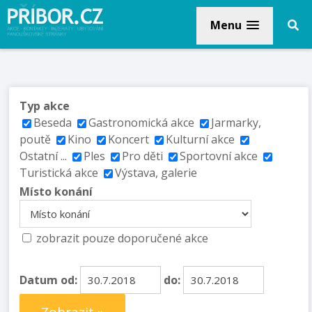
Menu
Typ akce
Beseda
Gastronomická akce
Jarmarky,
poutě
Kino
Koncert
Kulturní akce
Ostatní ...
Ples
Pro děti
Sportovní akce
Turistická akce
Výstava, galerie
Místo konání
zobrazit pouze doporučené akce
Datum od:
do: