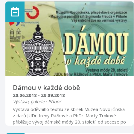
=============================================
Otevírací doba úterý – pátek 8.00 – 12.00 13.00 –
17.00 sobota, neděle, svátky 9.00 – 16.00
Dámou v každé době
20.06.2018 - 29.09.2018
Výstava, galerie · Příbor
Výstava oděvního textilu ze sbírek Muzea Novojičínska
z darů JUDr. Ireny Rážkové a PhDr. Marty Trnkové
přibližuje vývoj dámské módy 20. století, od secese po
90. léta minulého století. Několik desítek dámských