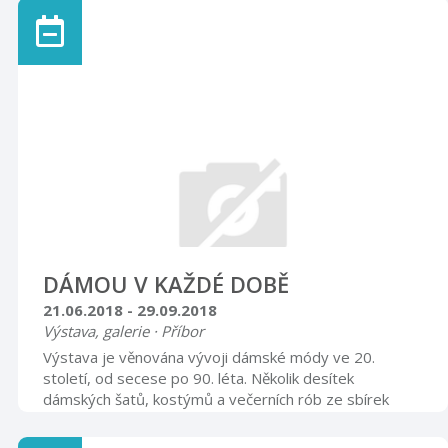
šatů, kostýmů, večerních rob doplňují ukázky dobových
doplňků - klobouků, kabelek, rukavic, obuvi a šperků.
Návštěvníci budou moci nahlédnout do dámského
krejčovského salónu a seznámit se s prací návrhářek,
švadlen a modistek. Vernisáž výstavy se uskuteční ve
středu 20. června 2018 v ...
DÁMOU V KAŽDÉ DOBĚ
21.06.2018 - 29.09.2018
Výstava, galerie · Příbor
Výstava je věnována vývoji dámské módy ve 20.
století, od secese po 90. léta. Několik desítek
dámských šatů, kostýmů a večerních rób ze sbírek
Muzea Novojičínska obohacených dobovými doplňky
(klobouky, kabelky, rukavice, obuv a šperky).