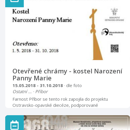
výrobní produkci automobilky, která se nesmazatelně
zapsala do dějin techniky 20. století. Vedle technických
dat a popisů nákladních automobilů, jsou prospekty
pestrou prezentací ...
Otevřené chrámy - kostel Narození
Panny Marie
15.05.2018 - 31.10.2018
· dle foto
Ostatní ... · Příbor
Farnost Příbor se tento rok zapojila do projektu
Ostravsko-opavské diecéze, podporované
Moravskoslezským krajem, s názvem Otevřené
chrámy. Jedná se o projekt, kdy jednotlivé farnosti
zpřístupní v daných měsících a dnech vybrané kostely. V
naší farnosti byl vybrán farní kostel Narození Panny