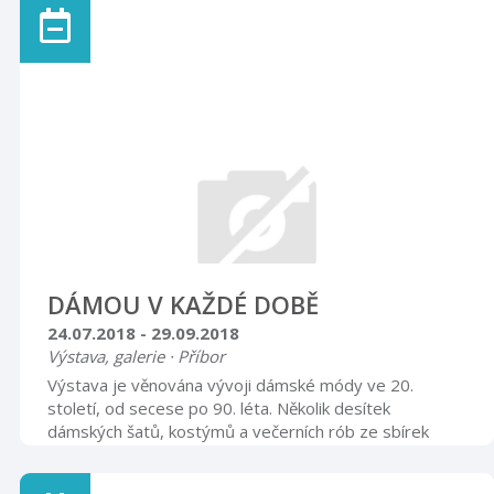
DÁMOU V KAŽDÉ DOBĚ
24.07.2018 - 29.09.2018
Výstava, galerie · Příbor
Výstava je věnována vývoji dámské módy ve 20.
století, od secese po 90. léta. Několik desítek
dámských šatů, kostýmů a večerních rób ze sbírek
Muzea Novojičínska obohacených dobovými doplňky
(klobouky, kabelky, rukavice, obuv a šperky). Otevírací