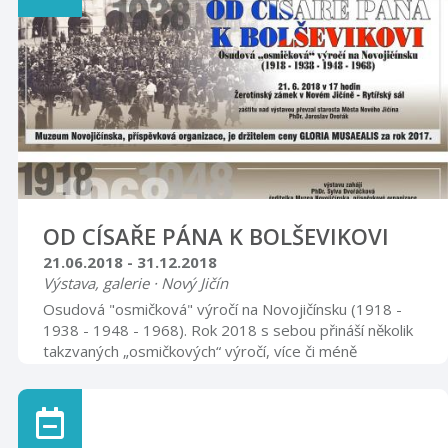
Marie. Otevírací doba bude od 1.5. 2018 do 31.10.
2018 a to vždy v sobotu od 9.00 do 12.00 a od 13.00
do 17.00 a v neděli od 13.00 do 17.00 hod. Po dobu
otevření kostela budou k dispozici proškolení průvodc
...
OD CÍSAŘE PÁNA K BOLŠEVIKOVI
21.06.2018 - 31.12.2018
Výstava, galerie · Nový Jičín
Osudová "osmičková" výročí na Novojičínsku (1918 -
1938 - 1948 - 1968). Rok 2018 s sebou přináší několik
takzvaných „osmičkových“ výročí, více či méně
souvisejících s českou (československou) státností. Na
předním místě je to sté výročí vzniku Československé
republiky, současně konec 1. světové války a zánik
Rakousko-Uherska. Významnými jsou však i výročí