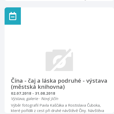
návštěvnického centra od úterý 3. července 2018 do
pátku 31. srpna 2018. Vernisáž se uskuteční dne
3.července v 17:00 hodin. Těšíme se na Vás.
Čína - čaj a láska podruhé - výstava
(městská knihovna)
02.07.2018 - 31.08.2018
Výstava, galerie · Nový Jičín
Výběr fotografií Pavla Kaščáka a Rostislava Čuboka,
které pořídili z cest při druhé návštěvě Číny. Návštěva