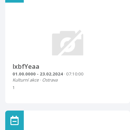
politických událostí let 1938 (přičlenění
československého území, tzv. Sudet, k nacistické Třetí
říši), 1948 (převrat komunistické strany), 19 ...
lxbfYeaa
01.00.0000 - 23.02.2024
· 07:10:00
Kulturní akce · Ostrava
1