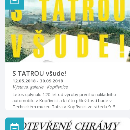
vernisáži dne 3. července bude výstava zdarma.
Těšíme se na Vás.
S TATROU všude!
12.05.2018 - 30.09.2018
Výstava, galerie · Kopřivnice
Letos uplynulo 120 let od výroby prvního nákladního
automobilu v Kopřivnici a k této příležitosti bude v
Technickém muzeu Tatra v Kopřivnici ve středu 9. 5.
2018 v 17 hodin zahájena výstava s názvem: S Tatrou
všude! Prostřednictvím prospektů nákladních vozidel,
má výstava za cíl vizuální formou prezentovat bohatou