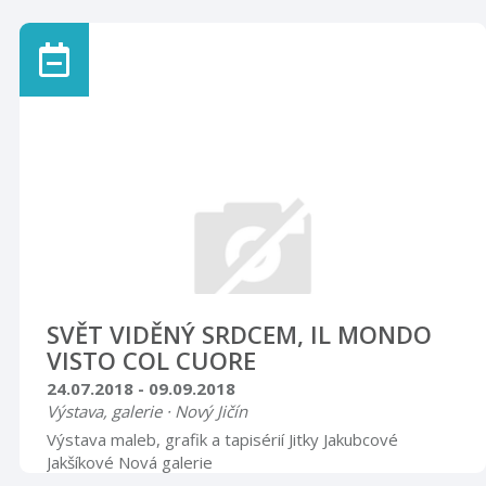
navázala na úspěchy jejich oceněného filmu v
esperantu na téma „Čaj a láska“, který se v roce 2015
umístil mezi vítězi mezinárodní soutěže krátkých filmů.
Výstava je k vidění v prostorách oddělení pro dospělé
čtenáře, v hodinách určených veřejnosti (23. 7. až 3. 8.
knihovna pro veřejnost uzavřena).
SVĚT VIDĚNÝ SRDCEM, IL MONDO
VISTO COL CUORE
24.07.2018 - 09.09.2018
Výstava, galerie · Nový Jičín
Výstava maleb, grafik a tapisérií Jitky Jakubcové
Jakšíkové Nová galerie