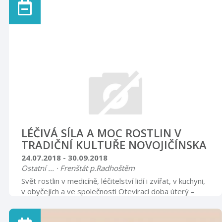
doba úterý, středa, čtvrtek 8.00 – 12.00 13.00 – 16.00
sobota 9.00 – 17.00
LÉČIVÁ SÍLA A MOC ROSTLIN V
TRADIČNÍ KULTUŘE NOVOJIČÍNSKA
24.07.2018 - 30.09.2018
Ostatní ... · Frenštát p.Radhoštěm
Svět rostlin v medicíně, léčitelství lidí i zvířat, v kuchyni,
v obyčejích a ve společnosti Otevírací doba úterý –
pátek 9.00 – 12.00 13.00 – 16.00 sobota, neděle,
svátky 9.00 – 15.00