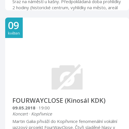
Sraz na náměstí u kašny. Předpokládaná doba prohlídky
2 hodiny (historické centrum, vyhlídky na město, areál
hradu, Národní sad,…) Vstupné 140 Kč, děti do 12 let
85 Kč
09
květen
FOURWAYCLOSE (Kinosál KDK)
09.05.2018
· 19:00
Koncert · Kopřivnice
Martin Galia přiváží do Kopřivnice fenomenální vokální
jazzový projekt FourWayClose. Čtyři sladěné hlasy v