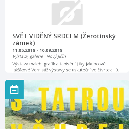
SVĚT VIDĚNÝ SRDCEM (Žerotínský
zámek)
11.05.2018 - 10.09.2018
Výstava, galerie · Nový Jičín
Výstava maleb, grafik a tapisérií Jitky Jakubcové
Jakšíkové Vernisáž výstavy se uskuteční ve čtvrtek 10.
května 2018 v 17.00 hodin Nová galerie
=============================================
Otevírací doba úterý – pátek 8.00 – 12.00 13.00 –
17.00 sobota, neděle, svátky 9.00 – 16.00