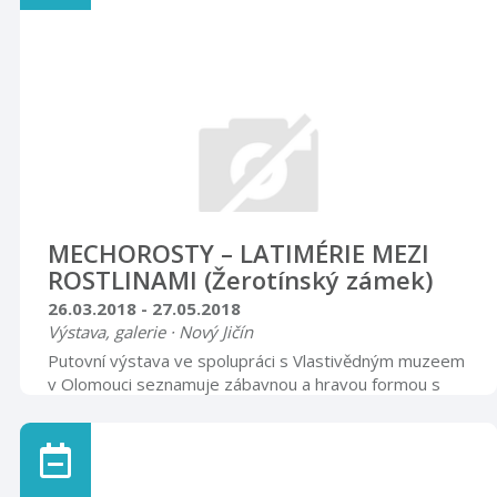
MECHOROSTY – LATIMÉRIE MEZI
ROSTLINAMI (Žerotínský zámek)
26.03.2018 - 27.05.2018
Výstava, galerie · Nový Jičín
Putovní výstava ve spolupráci s Vlastivědným muzeem
v Olomouci seznamuje zábavnou a hravou formou s
mikrosvětem mechorostů. Součástí výstavy jsou makro
i mikrofotografie mechorostů Štěpána Kovala. Rytířský
sál neděle 15. dubna 2018, 15.00 hodin