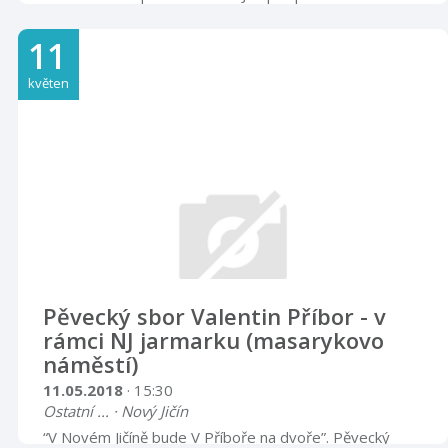
Doprovodná kapela zesnulé Zuzany Navarové (Nerez),
Jaromíra Nohavici, Marie Rottrové, po boku Neřež jsme
11
mohli vidět také Kláru Vytiskovou a další. Neřež má
samozřejmě i svou vlastní kariéru a dlouhodobě patří
květen
mezi folkové stálice na naší hudební scéně.
http://www.nerez.me/ Vstupné: 150,-/180,-
Pěvecký sbor Valentin Příbor - v
rámci NJ jarmarku (masarykovo
náměstí)
11.05.2018
· 15:30
Ostatní ... · Nový Jičín
“V Novém Jičíně bude V Příboře na dvoře”. Pěvecký