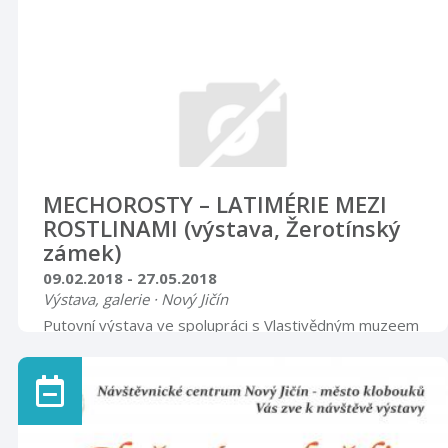
MECHOROSTY – LATIMÉRIE MEZI
ROSTLINAMI (výstava, Žerotínský
zámek)
09.02.2018 - 27.05.2018
Výstava, galerie · Nový Jičín
Putovní výstava ve spolupráci s Vlastivědným muzeem
v Olomouci seznamuje zábavnou a hravou formou s
mikrosvětem mechorostů, jejíž součástí jsou makro i
mikrofotografie mechorostů Štěpána Kovala. Vernisáž
výstavy se uskuteční 8. února 2018 v 17.00 hodin.
Rytířský sál Otevírací doba úterý – pátek 8.00 – 12.00