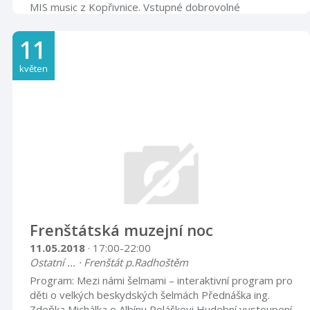
MIS music z Kopřivnice. Vstupné dobrovolné
11
květen
Frenštátská muzejní noc
11.05.2018
· 17:00-22:00
Ostatní ... · Frenštát p.Radhoštěm
Program: Mezi námi šelmami – interaktivní program pro
děti o velkých beskydských šelmách Přednáška ing.
Zdeňka Michálka o Albínu Poláškovi Hudební vystoupení