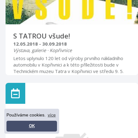
S TATROU všude!
12.05.2018 - 30.09.2018
Výstava, galerie · Kopřivnice
Letos uplynulo 120 let od výroby prvního nákladního
automobilu v Kopřivnici a k této příležitosti bude v
Technickém muzeu Tatra v Kopřivnici ve středu 9. 5.
2018 v 17 hodin zahájena výstava s názvem: S Tatrou
všude! Prostřednictvím prospektů nákladních vozidel,
má výstava za cíl vizuální formou prezentovat bohatou
výrobní produkci automobilky, která se nesmazatelně
zapsala do dějin techniky 20. století. Vedle technických
dat a popisů nákladních automobilů, jsou prospekty
Používáme cookies.
více
pestrou prezentací ...
OK