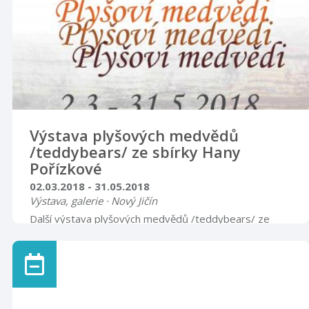
13.00 – 16.00 sobota zavřeno neděle, svátky 9.00 –
15.00
Výstava plyšových medvědů
/teddybears/ ze sbírky Hany
Pořízkové
02.03.2018 - 31.05.2018
Výstava, galerie · Nový Jičín
Další výstava plyšových medvědů /teddybears/ ze
sbírky Hany Pořízkové, bude probíhat v placené
expozici klobouků návštěvnického centra od 2. března
do 31. května 2018.