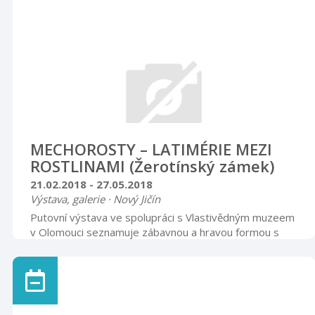
MECHOROSTY – LATIMÉRIE MEZI
ROSTLINAMI (Žerotínský zámek)
21.02.2018 - 27.05.2018
Výstava, galerie · Nový Jičín
Putovní výstava ve spolupráci s Vlastivědným muzeem
v Olomouci seznamuje zábavnou a hravou formou s
mikrosvětem mechorostů. Součástí výstavy jsou makro
i mikrofotografie mechorostů Štěpána Kovala. Rytířský
sál