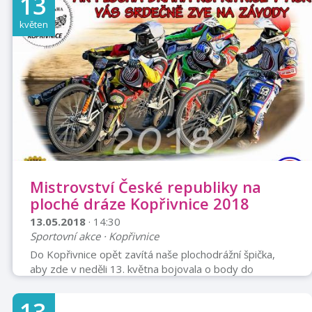
13
květen
Mistrovství České republiky na
ploché dráze Kopřivnice 2018
13.05.2018
· 14:30
Sportovní akce · Kopřivnice
Do Kopřivnice opět zavítá naše plochodrážní špička,
aby zde v neděli 13. května bojovala o body do
mistrovství republiky jednotlivců. Poprvé od loňské
obnovené premiéry se představí i naše jednička Václav