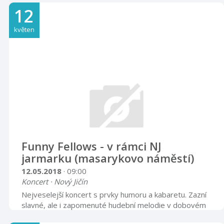
12
květen
Funny Fellows - v rámci NJ
jarmarku (masarykovo náměstí)
12.05.2018
· 09:00
Koncert · Nový Jičín
Nejveselejší koncert s prvky humoru a kabaretu. Zazní
slavné, ale i zapomenuté hudební melodie v dobovém
provedení. originální kostýmy účesy hudební nástroje,