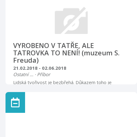
VYROBENO V TATŘE, ALE
TATROVKA TO NENÍ! (muzeum S.
Freuda)
21.02.2018 - 02.06.2018
Ostatní ... · Příbor
Lidská tvořivost je bezbřehá. Důkazem toho je
obrovské množství rozmanitých výtvorů, které v
minulosti procházely mimo oficiální plán výroby branami
legendární továrny.