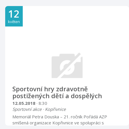
sbor Valentin z Příbora, který vede Mgr. Blanka Hrubá,
vznikl v roce 2015 a je tvořen zpěváky napříč
12
generacemi. Ve své činnosti se věnuje především
autorskému zpracování lidových písní z Příbora a okolí a
květen
zaměřuje se na oživení i těch méně známých. Při svých
vystoupeních tak připomíná kouzlo lašské kultury a
vyjadřuje úctu k tradici mluveného i zpívaného slova
našich předků.
Sportovní hry zdravotně
postižených dětí a dospělých
12.05.2018
· 8:30
Sportovní akce · Kopřivnice
Memoriál Petra Douska – 21. ročník Pořádá AZP
smíšená organizace Kopřivnice ve spolupráci s
Kulturním domem Kopřivnice. Vstup volný. Program: