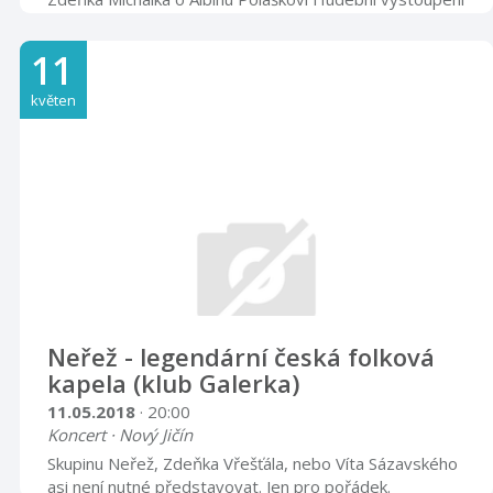
klezmerové kapely Simcha V průběhu programu
prohlídka stálých expozic, úkoly pro malé i velké,
11
střelba na laserové střelnici, výstava Jan Hrnčárek: Z
malířské tvorby. Závěrečné ukončení v podkroví muzea.
květen
Zvýhodněné vstupné: dospělí 30,- Kč, děti 10,- Kč
=============================================
Otevír ...
Neřež - legendární česká folková
kapela (klub Galerka)
11.05.2018
· 20:00
Koncert · Nový Jičín
Skupinu Neřež, Zdeňka Vřešťála, nebo Víta Sázavského
asi není nutné představovat. Jen pro pořádek.