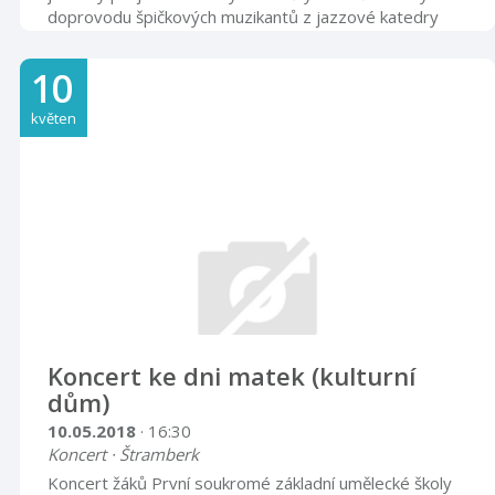
doprovodu špičkových muzikantů z jazzové katedry
brněnské JAMU. Když se na mezinárodním jazzovém
workshopu potkají čtyři zpěváci z Moravy, je to milá
10
náhoda. Když ale jde přímo o sestavu soprán, alt, tenor
a bas, dá se předpokládat, že se vesmír snaží něco
květen
naznačit. Workshop pořádali dvojnásobní držitelé
Grammy, američtí New York Voices, a život změnili Jitce
Hanákové, Petře Borovi ...
Koncert ke dni matek (kulturní
dům)
10.05.2018
· 16:30
Koncert · Štramberk
Koncert žáků První soukromé základní umělecké školy