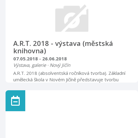
A.R.T. 2018 - výstava (městská
knihovna)
07.05.2018 - 26.06.2018
Výstava, galerie · Nový Jičín
A.R.T. 2018 (absolventská ročníková tvorba). Základní
umělecká škola v Novém Jičíně představuje tvorbu
absolventů prvního i druhého stupně studia. Výstava je
k vidění v prostorách oddělení pro dospělé čtenáře, v
hodinách určených veřejnosti (21. 5. až 1. 6. knihovna
pro veřejnost uzavřena).