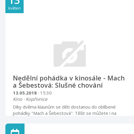
13
Milík. Loňský vítěz zlaté přilby, bronzový v ME, který už
okusil i stupně vítězů v Grand prix, zatím na 480 metrů
květen
dlouhém a rychlém oválu nestartoval. Při jeho kvalitách,
které prokazuje i v polské extralize v barvách Sparty
Wroclaw, by to neměl být pro něj problém. Cestu k
titulu mu budou c ...
Nedělní pohádka v kinosále - Mach
a Šebestová: Slušné chování
13.05.2018
· 15:30
Kino · Kopřivnice
Díky dvěma klaunům se děti dostanou do oblíbené
pohádky "Mach a Šebestová". Těšit se můžete i na
Jonatána a Micinku. Pohádka je založena na interakci s
dětmi a inspiruje se známým večerníčkem z televize od
M. Macourka. Vhodné pro děti od 4 do 7 let. Délka