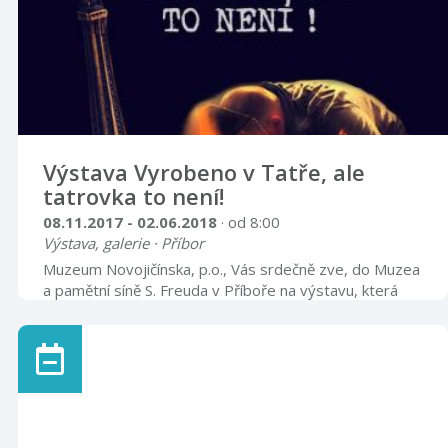
Výstava Vyrobeno v Tatře, ale
tatrovka to není!
08.11.2017 - 02.06.2018
· od 8:00
Výstava, galerie · Příbor
Muzeum Novojičínska, p.o., Vás srdečně zve, do Muzea
a pamětní síně S. Freuda v Příboře na výstavu, která
představuje významný kulturní jev spjatý s moderní
lidovou kulturou. Výstava prezentuje rozsáhlý a
rozmanitý soubor artefaktů zhotovených v pracovní
době nezávisle na pracovních úkolech pro vlastní
potřebu či pro určitý okruh přátel a známých. Tímto
svébytným způsobem vznikaly jak praktické předměty
potřebné v domácnosti, tak díla s estetickým posláním.