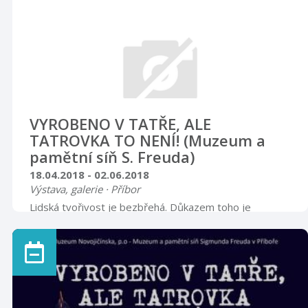
VYROBENO V TATŘE, ALE
TATROVKA TO NENÍ! (Muzeum a
pamětní síň S. Freuda)
18.04.2018 - 02.06.2018
Výstava, galerie · Příbor
Lidská tvořivost je bezbřehá. Důkazem toho je
obrovské množství rozmanitých výtvorů, které v
minulosti procházely mimo oficiální plán výroby branami
legendární továrny.