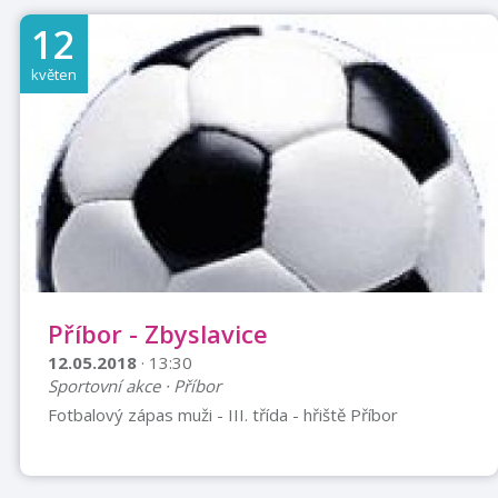
8:30 - Městský dechový orchestr Kopřivnice 9:30 -
12
Zahájení sportovních her 11:00 - Country skupina
Kondoři 18:30 - Galavečer + předání cen
květen
Příbor - Zbyslavice
12.05.2018
· 13:30
Sportovní akce · Příbor
Fotbalový zápas muži - III. třída - hřiště Příbor