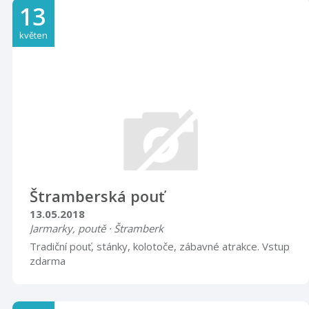
taneční kreace. Sladké máš ústa, Život je jen náhoda, Jaj
13
Zuzka, Zuzička, Meckie Messer, Caravan, Bie mir mist
du schon, diváky vždy rozveselí a bude jich mnohem
květen
více. K tomu přidají několik veselých historek o slavných
muzikantech, nebo hercích, ale také o životě s
nadhledem, rozechvěje Vaši bránici :-)
http://www.funnyfellows.eu
Štramberská pouť
13.05.2018
Jarmarky, poutě · Štramberk
Tradiční pouť, stánky, kolotoče, zábavné atrakce. Vstup
zdarma