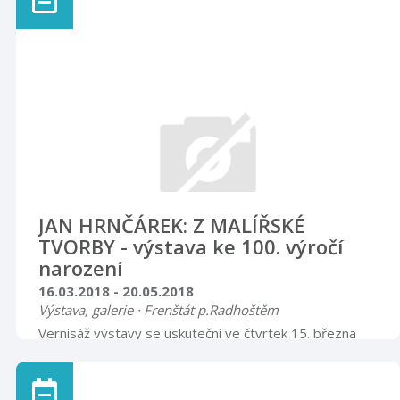
představení: 50 minut Vstupné: 50 Kč. Předprodej
vstupenek v IC Kopřivnice nebo online přes
www.kulturakoprivnice.cz.
JAN HRNČÁREK: Z MALÍŘSKÉ
TVORBY - výstava ke 100. výročí
narození
16.03.2018 - 20.05.2018
Výstava, galerie · Frenštát p.Radhoštěm
Vernisáž výstavy se uskuteční ve čtvrtek 15. března
2018 v 17.00 hodin.