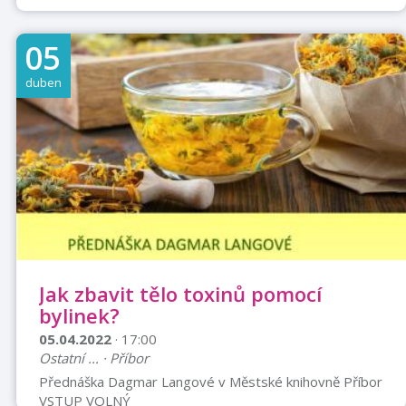
05
duben
Jak zbavit tělo toxinů pomocí
bylinek?
05.04.2022
· 17:00
Ostatní ... · Příbor
Přednáška Dagmar Langové v Městské knihovně Příbor
VSTUP VOLNÝ