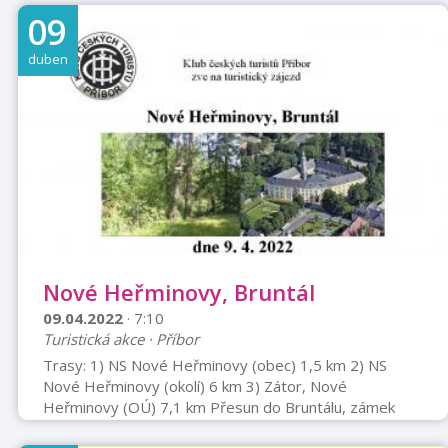
na vína z nejlepších vinic prosluněné Pálavy (plus
09
červená vína z podhůří Bílých Karpat). Zisk z plesu bude
věnován na pomoc válkou sužované Ukrajině a v
duben
Příboře bydlícím uprchlíkům.Vstup 9. 4. od 19:30,
vstupenky si rezervujte na nas.ples@email.cz.
Nové Heřminovy, Bruntál
09.04.2022
· 7:10
Turistická akce · Příbor
Trasy: 1) NS Nové Heřminovy (obec) 1,5 km 2) NS
Nové Heřminovy (okolí) 6 km 3) Zátor, Nové
Heřminovy (OÚ) 7,1 km Přesun do Bruntálu, zámek
předpoklad ve 12::00 hod 4) Zátor, Bruntál 15,7 km