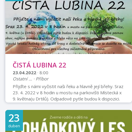
ČISTÁ LUBINA 22
23.04.2022
· 8:00
Ostatní ... · Příbor
Přijďte s námi vyčistit naši řeku a hlavně její břehy. Sraz
23. 4. 2022 v 8 hodin u mostu na parkovišti Místecká x
9. května(u Drtilů). Odpadové pytle budou k dispozici.
Doporučujeme pevnou obuv, nejlépe gumáky, rukavice,
třeba něco na zahřátí. Vysoké brodící holínky vítány. Cíl
23
trasy a dodatečné informace se dozvíte na místě.
Občerstvení pro všechny zúčastněné připraveno.
duben
Oficiální zakončení a vyhodnocení bude na hřišti v