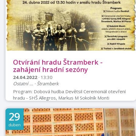
Otvírání hradu Štramberk -
zahájení hradní sezóny
24.04.2022
· 13:30
Ostatní ... · Štramberk
Program: Dobová hudba Devětsil Ceremoniál otevření
hradu - SHŠ Allegros, Markus M Sokolník Monti
Šermířský program pro děti i dospělé Kejklíř Křupala
Tvoření v Jaroňkově útulně Cena Plné vstupné: 60 Kč
29
Snížené vstupné: 30 Kč
duben