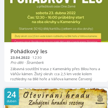
Klokočově. www.klokocov.com
Pohádkový les
23.04.2022
· 12:30
Pro děti · Štramberk
Zábavná soutěžní trasa z Kamenárky přes Bílou horu a
Váňův kámen. Žlutý okruh: cca 2,5 km vede kolem
rozhledny na Bílé hoře a Váňova kamene Červený
okruh: Raráškovy úkoly pro malé děti a děti s
handicapem; Ekovýzva UPOZORNĚNÍ: V těchto dnech
24
bude část Štramberka pro automobily uzavřena. Cena
Plné vstupné: 50 Kč Celkem za oba okruhy
duben