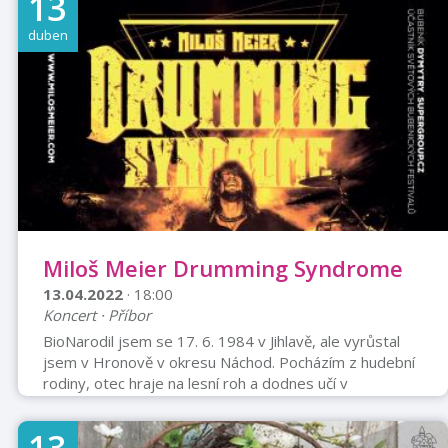
13
duben
Miloš Meier Drumming Syndrome
13.04.2022
· 18:00
Koncert · Příbor
BioNarodil jsem se 17. 6. 1984 v Jihlavě, ale vyrůstal
jsem v Hronově v okresu Náchod. Pocházím z hudební
rodiny, otec hraje na lesní roh a dodnes učí v
hronovské hudební škole hře na dechové nástroje a
vede školní dechový orchestr. Moje sestra je také
hornistka a působí v Karlovarském symfonickém