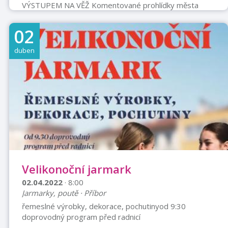
VÝSTUPEM NA VĚŽ Komentované prohlídky města
Příbora s Irenou Nedomovou Vstupné 30,- Kč
02
duben
Velikonoční jarmark
02.04.2022
· 8:00
Jarmarky, poutě · Příbor
řemeslné výrobky, dekorace, pochutinyod 9:30
doprovodný program před radnicí