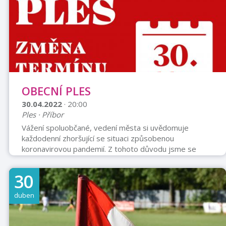
OBECNÍ PLES
30.04.2022
· 20:00
Ples · Příbor
Vážení spoluobčané, vedení města si uvědomuje
každodenní zhoršující se situaci způsobenou
koronavirovou pandemií. Z tohoto důvodu jsme se
rozhodli po dlouhém zvažování a doporučení z
Ministerstva zdravotnictví přesunout Obecní ples na
30
30.04.2022. Věříme, že si v tento čas ples užijeme už
bez přísných podmínek vlády a budeme moci navýšit
duben
také kapacitu plesu. Děkujeme za pochopení a těšíme
se na společné setkání na jaře! Současně Vám už nyní
avizujeme, že se snažíme pro Vás kulturu zanechat, a p