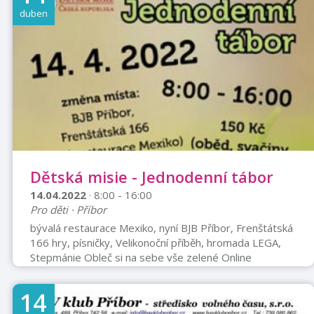
duben
Dětská misie - Jednodenní tábor
14.04.2022
· 8:00 - 16:00
Pro děti · Příbor
bývalá restaurace Mexiko, nyní BJB Příbor, Frenštátská
166 hry, písničky, Velikonoční příběh, hromada LEGA,
Stepmánie Obleč si na sebe vše zelené Online
registrace na www.detskamisie.cz do 11. 4. 2022
Ľubko Čermák, 737 568 554, cermak@detskamisie.cz
14