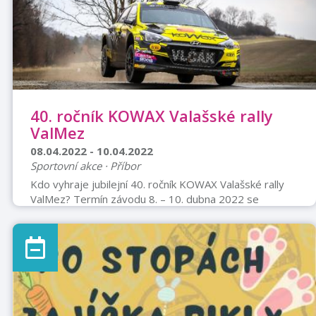
40. ročník KOWAX Valašské rally
ValMez
08.04.2022 - 10.04.2022
Sportovní akce · Příbor
Kdo vyhraje jubilejní 40. ročník KOWAX Valašské rally
ValMez? Termín závodu 8. – 10. dubna 2022 se
neúprosně blíží, a tak je „na světě“ i seznam
přihlášených posádek. Ten obsahuje 90 dvojic, z toho
12 prioritních (1x FIA, 11x ASN), pěti národností.
Nezvykle pomalu se tentokrát plnila startovní listina
Valašky, podniku zařazeného do seriálů ERT Central a
CEZ, úvodního klání MČR v rally a v rally historických
automobilů a druhého závodu slovenského šampionátu.