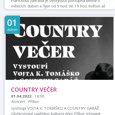
Piaristická zahrada je veřejnosti přístupná denně v
měsících: duben a říjen od 9 hod. do 19 hod. květen až
září od 9 hod. do 21 hod. listopad až březen uzavřena.
01
duben
COUNTRY VEČER
01.04.2022
· 18:00
Koncert · Příbor
vystoupí VOJTA K. TOMÁŠKO A COUNTRY GARÁŽ
Občerstvení zajištěno Kulturní dům Příbor Vstupné