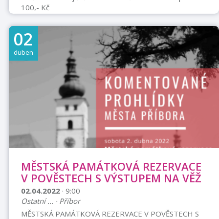
100,- Kč
02
duben
MĚSTSKÁ PAMÁTKOVÁ REZERVACE
V POVĚSTECH S VÝSTUPEM NA VĚŽ
02.04.2022
· 9:00
Ostatní ... · Příbor
MĚSTSKÁ PAMÁTKOVÁ REZERVACE V POVĚSTECH S