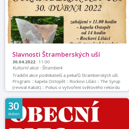
Slavnosti Štramberských uší
30.04.2022
· 11:00
Kulturní akce · Štramberk
Tradiční akce podnikatelů a pekařů štramberských uší.
Program: :: kapela Ostopět :: Rockovi Lišáci :: The Syrup
(revival Kabát) :: Pokus o vytvoření světového rekordu
v pečení veleucha a maxi pizzy :: Soutěže pro děti
VSTUP ZDARMA
30
duben