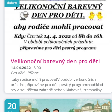
duben
Velikonoční barevný den pro děti
14.04.2022
· 8:00
Pro děti · Příbor
...aby rodiče mohli pracovatV období velikonočních
prázdninpřipravíme pro děti pestrý program:například
hry a soutěžena zahradě nebo v klubovně, trampolíny,
hledání pokladu - čokovajíček, velikonoční tvoření -
malování vajíček, pletení tatarů, velikonoční dekorace,
20
keramika, bubnování, skákací hrad.Cena: 240,- Kč
zahrnuje3x denně stravu, práci personálu, trenérů a