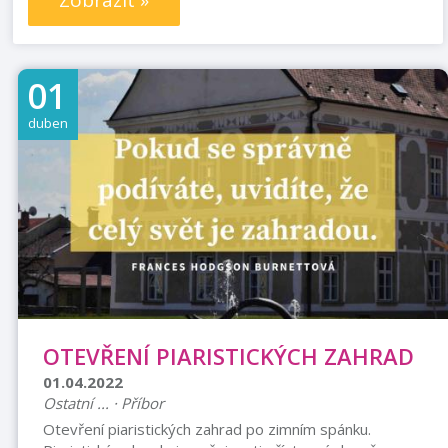
Zobrazit »
01
duben
OTEVŘENÍ PIARISTICKÝCH ZAHRAD
01.04.2022
Ostatní ... · Příbor
Otevření piaristických zahrad po zimním spánku.