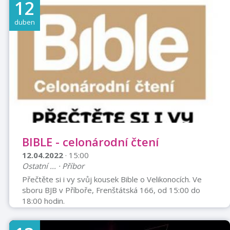
12
sebou!
duben
BIBLE - celonárodní čtení
12.04.2022
· 15:00
Ostatní ... · Příbor
Přečtěte si i vy svůj kousek Bible o Velikonocích. Ve
sboru BJB v Příboře, Frenštátská 166, od 15:00 do
18:00 hodin.