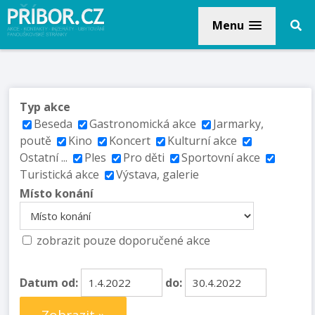
Menu
Typ akce
Beseda
Gastronomická akce
Jarmarky,
poutě
Kino
Koncert
Kulturní akce
Ostatní ...
Ples
Pro děti
Sportovní akce
Turistická akce
Výstava, galerie
Místo konání
zobrazit pouze doporučené akce
Datum od:
do: