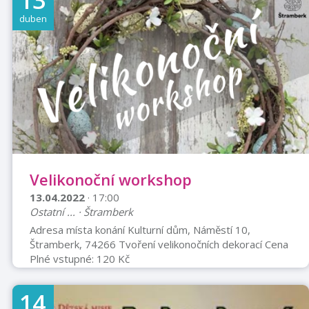
13
orchestru. Matka pracovala jako vychovatelka a učitelka
duben
hudební výchovy a jiných předmětů na prvním stupni
základní školy Žďárky vzdálené 4 km od Hronova. K
hudbě jsem tedy měl blízko již od narození, ...
Velikonoční workshop
13.04.2022
· 17:00
Ostatní ... · Štramberk
Adresa místa konání Kulturní dům, Náměstí 10,
Štramberk, 74266 Tvoření velikonočních dekorací Cena
Plné vstupné: 120 Kč
14