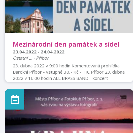
Mezinárodní den památek a sídel
23.04.2022 - 24.04.2022
Ostatní ... · Příbor
23. dubna 2022 v 9:00 hodin Komentovaná prohlídka
Barokní Příbor - vstupné 30,- Kč - TIC Příbor 23. dubna
2022 v 16:00 hodin ALL BRASS BAND - koncert
žesťového kvintetu - Piaristický klášter Příbor 24.
dubna 2022 v 16:00 hodin JSTE KAVLÍR, TO ZNÁM...
Komorní a smyčcový orchestr pod vedením Zdeňka
Pukovce - Vstupné 100,- Kč - Kulturní dům Příbor
Památky otevřeny v sobotu 9:00 - 16:00 hodin