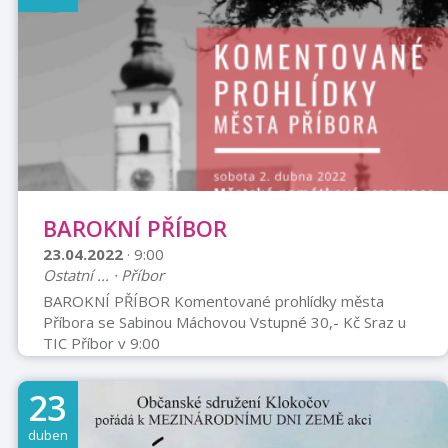
dědečka Karaby, který se rozhodl věnovat už jenom
hrnčířskému řemeslu. Zlotřilí rádcové Lorenc a Ferenc
byli vyhnáni z královs ...
BAROKNÍ PŘÍBOR
23.04.2022
· 9:00
Ostatní ... · Příbor
BAROKNÍ PŘÍBOR Komentované prohlídky města
Příbora se Sabinou Máchovou Vstupné 30,- Kč Sraz u
TIC Příbor v 9:00
23
duben