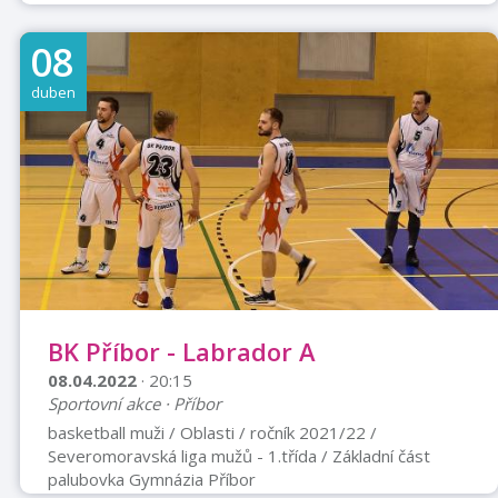
08
duben
BK Příbor - Labrador A
08.04.2022
· 20:15
Sportovní akce · Příbor
basketball muži / Oblasti / ročník 2021/22 /
Severomoravská liga mužů - 1.třída / Základní část
palubovka Gymnázia Příbor