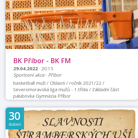
BK Příbor - BK FM
29.04.2022
· 20:15
Sportovní akce · Příbor
basketball muži / Oblasti / ročník 2021/22 /
Severomoravská liga mužů - 1.třída / Základní část
palubovka Gymnázia Příbor
30
duben