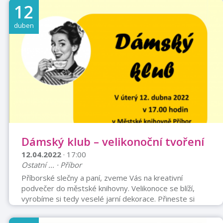
Odjezd: 6:55 hod Kopřivnice u KB, 7:10 hod Příbor U
12
Tatry, 7:15 Příbor u sokolovny 7:30 hod Nový Jičín -Lidl
Předpokládaný návrat: do 18 hod. Cena: doprava
duben
autobusem a mapa do dvojce člen KČT ostatní dospělý
290,- Kč 320,- Kč Dítě (do 15 let) 250,- Kč 290,- Kč
Přihlášky do: ...
Dámský klub – velikonoční tvoření
12.04.2022
· 17:00
Ostatní ... · Příbor
Příborské slečny a paní, zveme Vás na kreativní
podvečer do městské knihovny. Velikonoce se blíží,
vyrobíme si tedy veselé jarní dekorace. Přineste si
bílou vlnu na ocásky pro zajíce a vyfouknutá vajíčka pro
dekorace na zavěšení. Děti, či vnoučata vezměte s