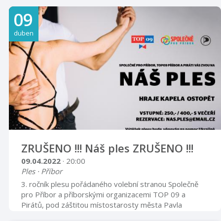
09
duben
ZRUŠENO !!! Náš ples ZRUŠENO !!!
09.04.2022
· 20:00
Ples · Příbor
3. ročník plesu pořádaného volební stranou Společně
pro Příbor a příborskými organizacemi TOP 09 a
Pirátů, pod záštitou místostarosty města Pavla
Netušila. Stejně jako v minulých letech se můžete těšit