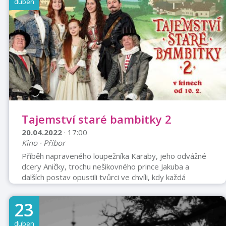
duben
lektorů, náklady na program, sportovní vybaveníNa akci
nutno dítě přihlásit a uhradit zápisné do 31.3.2022
Tajemství staré bambitky 2
20.04.2022
· 17:00
Kino · Příbor
Příběh napraveného loupežníka Karaby, jeho odvážné
dcery Aničky, trochu nešikovného prince Jakuba a
dalších postav opustili tvůrci ve chvíli, kdy každá
pohádka končí. Zlo bylo potrestáno, dobro zvítězilo a s
ním i láska Aničky a Jakuba. A po letech… Z Jakuba je král,
23
z Aničky královna a rodina se rozrostla o zvídavou
princeznu Johanku. Ta nejraději tráví čas u milujícího
duben