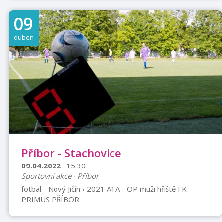
09
duben
Příbor - Stachovice
09.04.2022
· 15:30
Sportovní akce · Příbor
fotbal - Nový Jičín › 2021 A1A - OP muži hřiště FK
PRIMUS PŘÍBOR