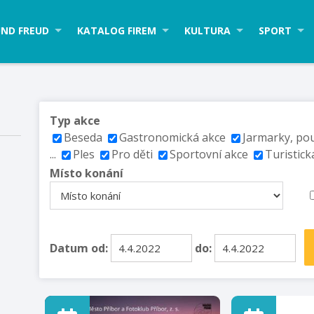
ND FREUD
KATALOG FIREM
KULTURA
SPORT
Typ akce
Beseda
Gastronomická akce
Jarmarky, po
...
Ples
Pro děti
Sportovní akce
Turistick
Místo konání
Datum od:
do: