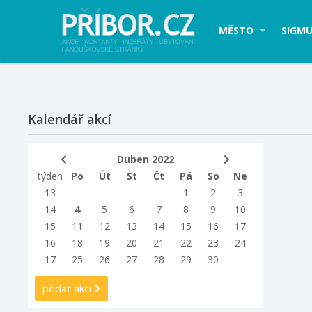
MĚSTO
SIGMU
Kalendář akcí
Duben 2022
týden
Po
Út
St
Čt
Pá
So
Ne
13
1
2
3
14
4
5
6
7
8
9
10
15
11
12
13
14
15
16
17
16
18
19
20
21
22
23
24
17
25
26
27
28
29
30
přidat akci