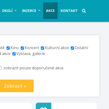
OKOLÍ
INZERCE
AKCE
KONTAKT
utě
Kino
Koncert
Kulturní akce
Ostatní
á akce
Výstava, galerie
zobrazit pouze doporučené akce
Zobrazit »