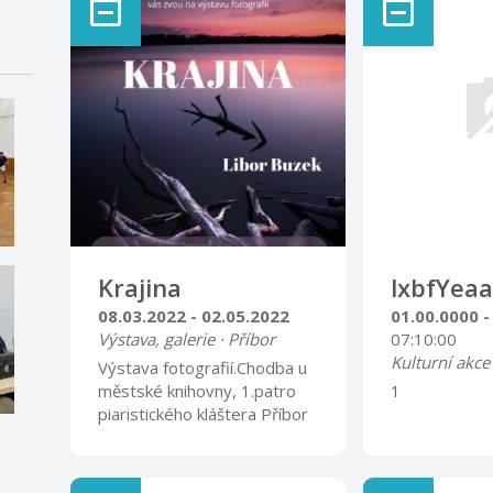
Krajina
lxbfYeaa
08.03.2022 - 02.05.2022
01.00.0000 -
Výstava, galerie · Příbor
07:10:00
Kulturní akce
Výstava fotografií.Chodba u
městské knihovny, 1.patro
1
piaristického kláštera Příbor