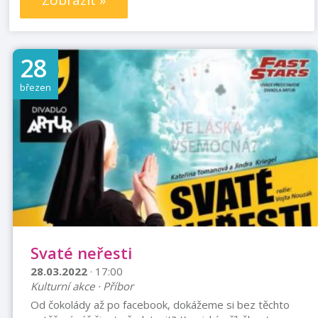
Zobrazit »
28
březen
Svaté neřesti
28.03.2022
· 17:00
Kulturní akce · Příbor
Od čokolády až po facebook, dokážeme si bez těchto