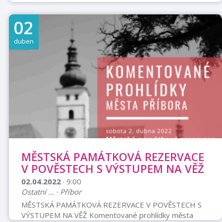
02
duben
MĚSTSKÁ PAMÁTKOVÁ REZERVACE
V POVĚSTECH S VÝSTUPEM NA VĚŽ
02.04.2022
· 9:00
Ostatní ... · Příbor
MĚSTSKÁ PAMÁTKOVÁ REZERVACE V POVĚSTECH S
VÝSTUPEM NA VĚŽ Komentované prohlídky města