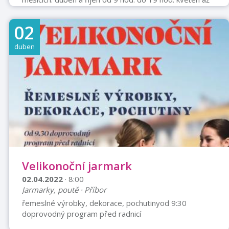
září od 9 hod. do 21 hod. listopad až březen uzavřena.
02
duben
Velikonoční jarmark
02.04.2022
· 8:00
Jarmarky, poutě · Příbor
řemeslné výrobky, dekorace, pochutinyod 9:30
doprovodný program před radnicí