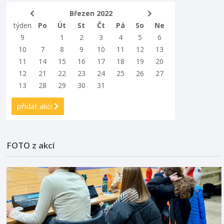
Březen 2022
týden
Po
Út
St
Čt
Pá
So
Ne
9
1
2
3
4
5
6
10
7
8
9
10
11
12
13
11
14
15
16
17
18
19
20
12
21
22
23
24
25
26
27
13
28
29
30
31
přidat akci
FOTO z akcí