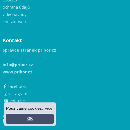
ochrana údajů
videonávody
kontakt web
Kontakt
Správce stránek pribor.cz
info@pribor.cz
www.pribor.cz
facebook
instagram
youtube
Používáme cookies.
více
více »
OK