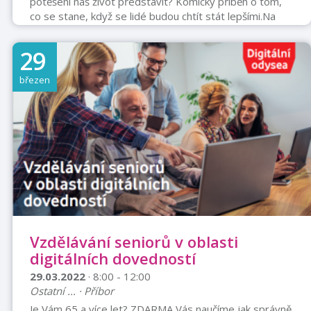
potěšení náš život představit? Komický příběh o tom,
co se stane, když se lidé budou chtít stát lepšími.​Na
poutním místě se u tajemného pana Gabriela postupně
vystřídají nespokojení manželé Peškovi – Marie, žena v
29
domácnosti, a Ivan, manažer velké firmy. Dále přijde
známý divadelní a filmový herec Petr Serafín a v
březen
neposlední řadě mladá dívka Angelika Vodičková, která
nakonec zůstane na poutním místě jako úslužná
jeptiška. Všichni své lidské neř ...
Vzdělávání seniorů v oblasti
digitálních dovedností
29.03.2022
· 8:00 - 12:00
Ostatní ... · Příbor
Je Vám 65 a více let? ZDARMA Vás naučíme jak správně