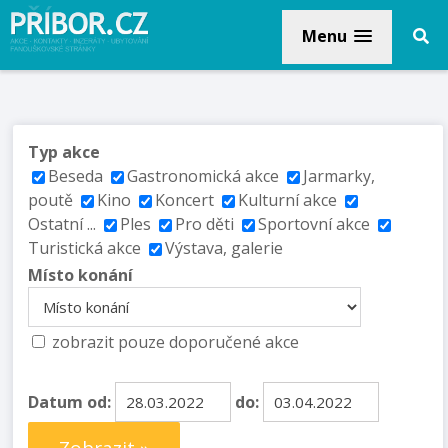
Menu
Typ akce
Beseda
Gastronomická akce
Jarmarky,
poutě
Kino
Koncert
Kulturní akce
Ostatní ...
Ples
Pro děti
Sportovní akce
Turistická akce
Výstava, galerie
Místo konání
zobrazit pouze doporučené akce
Datum od:
do: