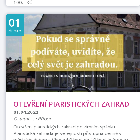
100,- Kč
01
duben
OTEVŘENÍ PIARISTICKÝCH ZAHRAD
01.04.2022
Ostatní ... · Příbor
Otevření piaristických zahrad po zimním spánku.
Piaristická zahrada je veřejnosti přístupná denně v
měsících: duben a říjen od 9 hod. do 19 hod. květen až