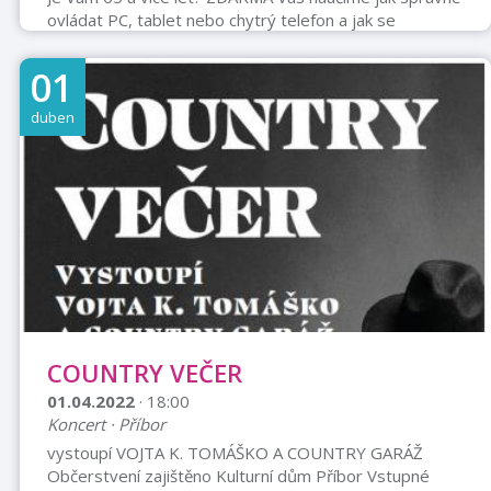
ovládat PC, tablet nebo chytrý telefon a jak se
bezpečně pohybovat na internetu. Nahlaste svůj zájem
na tel: 556725037 nebo osobně v knihovně.
01
Čtyřhodinový seminář pro 15 účastníků. Akce proběhne
v Městské knihovně Příbor
duben
COUNTRY VEČER
01.04.2022
· 18:00
Koncert · Příbor
vystoupí VOJTA K. TOMÁŠKO A COUNTRY GARÁŽ
Občerstvení zajištěno Kulturní dům Příbor Vstupné