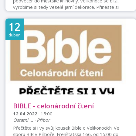
podvečer do městské knihovny. Velikonoce se blíží,
vyrobíme si tedy veselé jarní dekorace. Přineste si
bílou vlnu na ocásky pro zajíce a vyfouknutá vajíčka pro
dekorace na zavěšení. Děti, či vnoučata vezměte s
12
sebou!
duben
BIBLE - celonárodní čtení
12.04.2022
· 15:00
Ostatní ... · Příbor
Přečtěte si i vy svůj kousek Bible o Velikonocích. Ve
sboru BJB v Příboře, Frenštátská 166, od 15:00 do