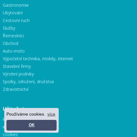
Gastronomie
Ubytování
Cestovní ruch
Služby
Řemeslníci
Obchod
Auto-moto
Výpočetní technika, mobily, internet
Stavební firmy
Výrobní podniky
Spolky, sdružení, družstva
Zdravotnictví
Užitečné
Používáme cookies.
více
kontakty Městský úřad
OK
informace o serveru
cookies