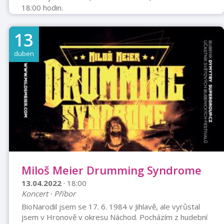
18:00 hodin.
13
duben
Miloš Meier Drumming Syndrome
13.04.2022
· 18:00
Koncert · Příbor
BioNarodil jsem se 17. 6. 1984 v Jihlavě, ale vyrůstal
jsem v Hronově v okresu Náchod. Pocházím z hudební