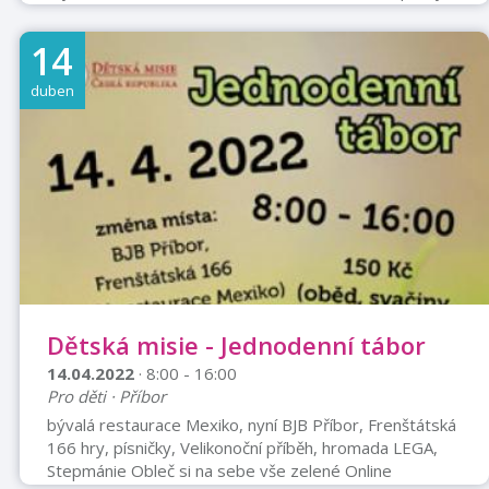
hledání pokladu - čokovajíček, velikonoční tvoření -
malování vajíček, pletení tatarů, velikonoční dekorace,
14
keramika, bubnování, skákací hrad.Cena: 240,- Kč
zahrnuje3x denně stravu, práci personálu, trenérů a
duben
lektorů, náklady na program, sportovní vybaveníNa akci
nutno dítě přihlásit a uhradit zápisné do 31.3.2022
Dětská misie - Jednodenní tábor
14.04.2022
· 8:00 - 16:00
Pro děti · Příbor
bývalá restaurace Mexiko, nyní BJB Příbor, Frenštátská
166 hry, písničky, Velikonoční příběh, hromada LEGA,
Stepmánie Obleč si na sebe vše zelené Online