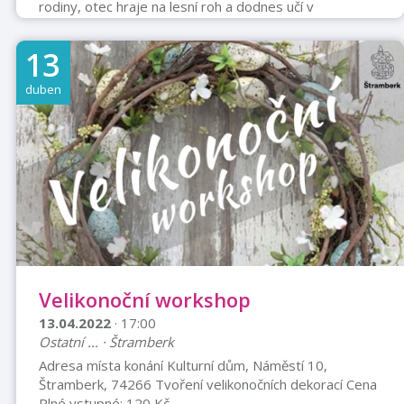
rodiny, otec hraje na lesní roh a dodnes učí v
hronovské hudební škole hře na dechové nástroje a
vede školní dechový orchestr. Moje sestra je také
13
hornistka a působí v Karlovarském symfonickém
orchestru. Matka pracovala jako vychovatelka a učitelka
duben
hudební výchovy a jiných předmětů na prvním stupni
základní školy Žďárky vzdálené 4 km od Hronova. K
hudbě jsem tedy měl blízko již od narození, ...
Velikonoční workshop
13.04.2022
· 17:00
Ostatní ... · Štramberk
Adresa místa konání Kulturní dům, Náměstí 10,
Štramberk, 74266 Tvoření velikonočních dekorací Cena
Plné vstupné: 120 Kč