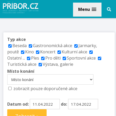
Menu
Typ akce
Beseda
Gastronomická akce
Jarmarky,
poutě
Kino
Koncert
Kulturní akce
Ostatní ...
Ples
Pro děti
Sportovní akce
Turistická akce
Výstava, galerie
Místo konání
zobrazit pouze doporučené akce
Datum od:
do: