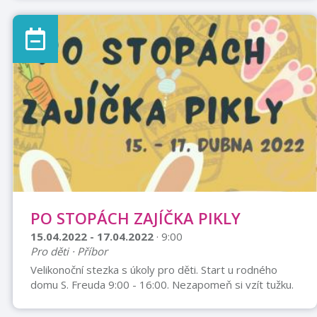
registrace na www.detskamisie.cz do 11. 4. 2022
Ľubko Čermák, 737 568 554, cermak@detskamisie.cz
PO STOPÁCH ZAJÍČKA PIKLY
15.04.2022 - 17.04.2022
· 9:00
Pro děti · Příbor
Velikonoční stezka s úkoly pro děti. Start u rodného
domu S. Freuda 9:00 - 16:00. Nezapomeň si vzít tužku.