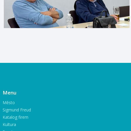
Menu
Město
Sigmund Freud
Katalog firem
Kultura