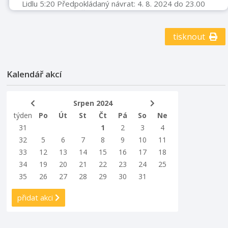
Lidlu 5:20 Předpokládaný návrat: 4. 8. 2024 do 23.00
hod. Cena: člen KČT Ostatní dospělý 5 000 Kč 5 300,-
Kč dítě (do 15 let) 4 700,- Kč 5 000,- Kč V ceně zájezdu
je doprava, parkovné, ubytování – Internát Schola
tisknout
Humanitas – Litvínov, polopenze, mapy Platba: do 20.
7.2024 na účet KČT Příbor č.ú. 1762515339 / 0800
nebo u V. Bilského po telefonické domluvě na te ...
Kalendář akcí
Srpen 2024
týden
Po
Út
St
Čt
Pá
So
Ne
31
1
2
3
4
32
5
6
7
8
9
10
11
33
12
13
14
15
16
17
18
34
19
20
21
22
23
24
25
35
26
27
28
29
30
31
přidat akci