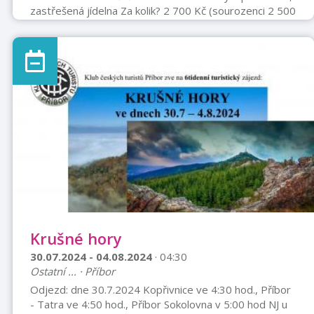
zastřešená jídelna Za kolik? 2 700 Kč (sourozenci 2 500
Kč) - V ceně nocleh, strava, pitný režim, výlet a odměny
Pro koho? Děti od 7 do 16 let Termín podání přihlášky
je do 30. 6. 2024. Termín zaplacení tábora je do 30. 6.
2024. Po 10.7. storno poplatek 1 000 Kč. Kontakt:
Ľubomír Čermák, 737 568 554, cer ...
Krušné hory
30.07.2024 - 04.08.2024
· 04:30
Ostatní ... · Příbor
Odjezd: dne 30.7.2024 Kopřivnice ve 4:30 hod., Příbor
- Tatra ve 4:50 hod., Příbor Sokolovna v 5:00 hod NJ u