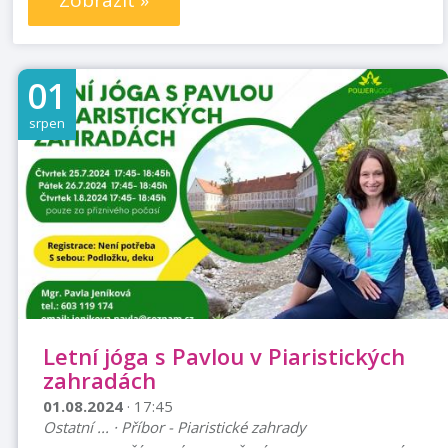
Zobrazit »
01
srpen
Letní jóga s Pavlou v Piaristických
zahradách
01.08.2024
· 17:45
Ostatní ... · Příbor - Piaristické zahrady