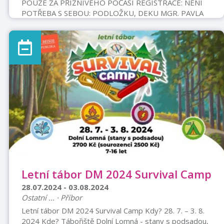
POUZE ZA PŘÍZNIVÉHO POČASÍ REGISTRACE: NENÍ
POTŘEBA S SEBOU: PODLOŽKU, DEKU MGR. PAVLA
JENÍKOVÁ TEL: 603 119 174
Letní tábor DM 2024 Survival Camp
28.07.2024 - 03.08.2024
Ostatní ... · Příbor
Letní tábor DM 2024 Survival Camp Kdy? 28. 7. – 3. 8.
2024 Kde? Tábořiště Dolní Lomná - stany s podsadou,