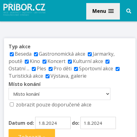
Menu
Typ akce
Beseda
Gastronomická akce
Jarmarky,
poutě
Kino
Koncert
Kulturní akce
Ostatní ...
Ples
Pro děti
Sportovní akce
Turistická akce
Výstava, galerie
Místo konání
zobrazit pouze doporučené akce
Datum od:
do: