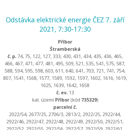
Odstávka elektrické energie ČEZ 7. září
2021, 7:30-17:30
Příbor
Štramberská
č. p.
74, 75, 122, 127, 333, 430, 431, 434, 435, 436, 465,
466, 467, 471, 477, 481, 495, 509, 521, 535, 541, 575, 587,
588, 594, 595, 598, 603, 611, 640, 641, 703, 721, 741, 754,
807, 1541, 1568, 1577, 1589, 1592, 1597, 1602, 1616, 1619,
1625, 1639, 1642, 1658
č. ev.
13
kat. území
Příbor
(kód
735329
)
parcelní č.
2022/54, 2677/25, 2706/3, 2813/2, 2922/25, 2922/44,
2922/46, 2922/47, 2922/48, 2922/49, 2922/50, 2922/51,
2922/52, 2922/55, 2922/56, 2922/57, 2922/59, 2922/61,