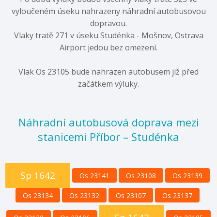
vyloučeném úseku nahrazeny náhradní autobusovou
dopravou.
Vlaky tratě 271 v úseku Studénka - Mošnov, Ostrava
Airport jedou bez omezení.
Vlak Os 23105 bude nahrazen autobusem již před
začátkem výluky.
Náhradní autobusová doprava mezi
stanicemi Příbor – Studénka
Sp 1642
Os 23141
Os 23108
Os 23139
Os 23134
Os 23132
Os 23107
Os 23137