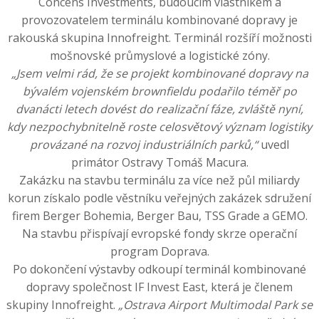
Concens Investments, budoucím vlastníkem a
provozovatelem terminálu kombinované dopravy je
rakouská skupina Innofreight. Terminál rozšíří možnosti
mošnovské průmyslové a logistické zóny.
„Jsem velmi rád, že se projekt kombinované dopravy na
bývalém vojenském brownfieldu podařilo
téměř po
dvanácti letech dovést do realizační fáze, zvláště nyní,
kdy nezpochybnitelně roste
celosvětový význam logistiky
provázané na rozvoj industriálních parků,“
uvedl
primátor Ostravy Tomáš Macura.
Zakázku na stavbu terminálu za více než půl miliardy
korun získalo podle věstníku veřejných zakázek sdružení
firem Berger Bohemia, Berger Bau, TSS Grade a GEMO.
Na stavbu přispívají evropské fondy skrze operační
program Doprava.
Po dokončení výstavby odkoupí terminál kombinované
dopravy společnost IF Invest East, která je členem
skupiny Innofreight.
„Ostrava Airport Multimodal Park se