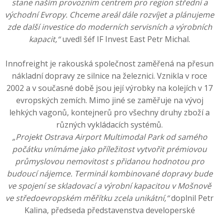
stane naším provozním centrem
pro region střední a
východní Evropy. Chceme areál dále rozvíjet a plánujeme
zde další investice
do moderních servisních a výrobních
kapacit,“
uvedl šéf IF Invest East Petr Michal.
Innofreight je rakouská společnost zaměřená na přesun
nákladní dopravy ze silnice na železnici. Vznikla v roce
2002 a v současné době jsou její výrobky na kolejích v 17
evropských zemích. Mimo jiné se zaměřuje na vývoj
lehkých vagonů, kontejnerů pro všechny druhy zboží a
různých vykládacích systémů.
„Projekt Ostrava Airport Multimodal Park od samého
počátku vnímáme jako příležitost vytvořit
prémiovou
průmyslovou nemovitost s přidanou hodnotou pro
budoucí nájemce. Terminál kombinované dopravy bude
ve spojení se skladovací a výrobní kapacitou v Mošnově
ve středoevropském měřítku zcela unikátní,“
doplnil Petr
Kalina, předseda představenstva developerské