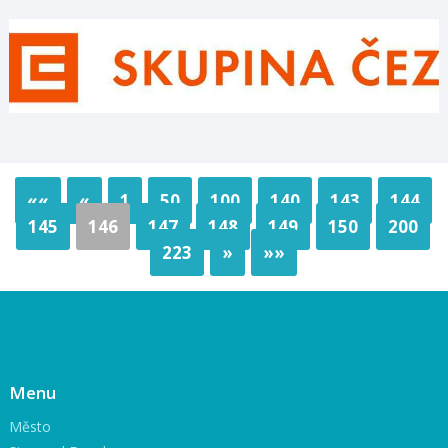
««
«
1
50
100
140
143
144
145
146
147
148
149
150
200
223
»
»»
Menu
Město