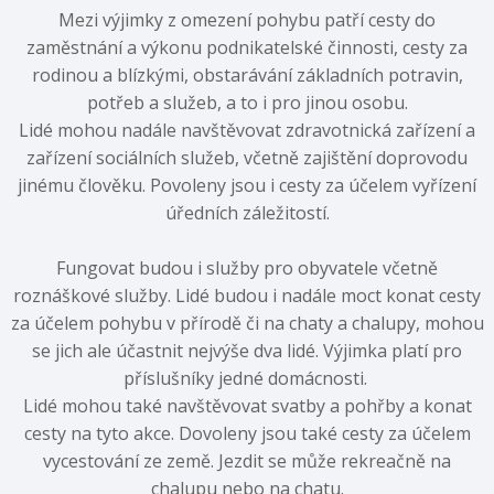
Mezi výjimky z omezení pohybu patří cesty do
zaměstnání a výkonu podnikatelské činnosti, cesty za
rodinou a blízkými, obstarávání základních potravin,
potřeb a služeb, a to i pro jinou osobu.
Lidé mohou nadále navštěvovat zdravotnická zařízení a
zařízení sociálních služeb, včetně zajištění doprovodu
jinému člověku. Povoleny jsou i cesty za účelem vyřízení
úředních záležitostí.
Fungovat budou i služby pro obyvatele včetně
roznáškové služby. Lidé budou i nadále moct konat cesty
za účelem pohybu v přírodě či na chaty a chalupy, mohou
se jich ale účastnit nejvýše dva lidé. Výjimka platí pro
příslušníky jedné domácnosti.
Lidé mohou také navštěvovat svatby a pohřby a konat
cesty na tyto akce. Dovoleny jsou také cesty za účelem
vycestování ze země. Jezdit se může rekreačně na
chalupu nebo na chatu.