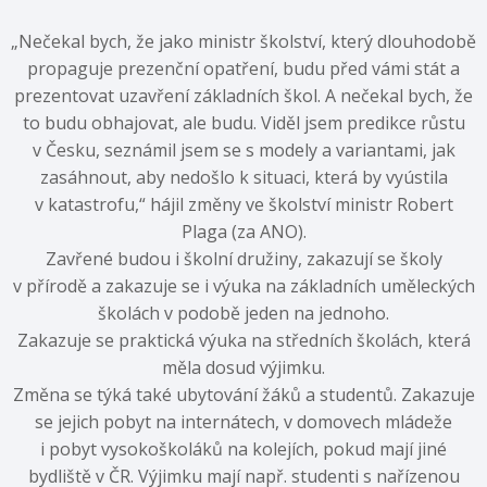
„Nečekal bych, že jako ministr školství, který dlouhodobě
propaguje prezenční opatření, budu před vámi stát a
prezentovat uzavření základních škol. A nečekal bych, že
to budu obhajovat, ale budu. Viděl jsem predikce růstu
v Česku, seznámil jsem se s modely a variantami, jak
zasáhnout, aby nedošlo k situaci, která by vyústila
v katastrofu,“ hájil změny ve školství ministr Robert
Plaga (za ANO).
Zavřené budou i školní družiny, zakazují se školy
v přírodě a zakazuje se i výuka na základních uměleckých
školách v podobě jeden na jednoho.
Zakazuje se praktická výuka na středních školách, která
měla dosud výjimku.
Změna se týká také ubytování žáků a studentů. Zakazuje
se jejich pobyt na internátech, v domovech mládeže
i pobyt vysokoškoláků na kolejích, pokud mají jiné
bydliště v ČR. Výjimku mají např. studenti s nařízenou