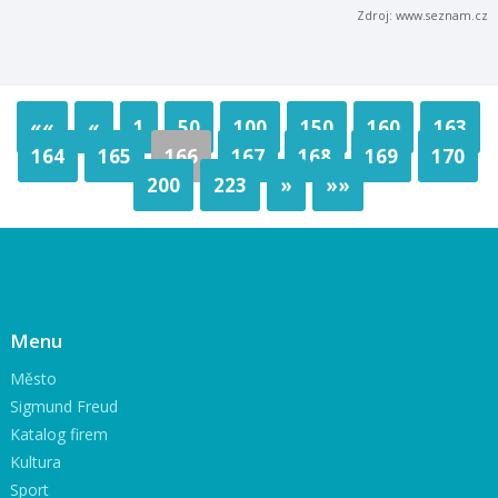
Zdroj: www.seznam.cz
««
«
1
50
100
150
160
163
164
165
166
167
168
169
170
200
223
»
»»
Menu
Město
Sigmund Freud
Katalog firem
Kultura
Sport