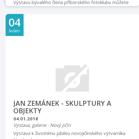
Výstavu bývalého člena příborského fotoklubu můžete
v obou patrech radnice zhlédnout do 6. března.
04
leden
JAN ZEMÁNEK - SKULPTURY A
OBJEKTY
04.01.2018
Výstava, galerie · Nový Jičín
Výstava k životnímu jubileu novojičínského výtvarníka