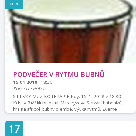
leden
PODVEČER V RYTMU BUBNŮ
15.01.2018
· 18:30
Koncert · Příbor
S PRVKY MUZIKOTERAPIE Kdy: 15. 1. 2018 v 18:30
Kde: v BAV klubu na ul. Masarykova Setkání bubeníků,
hra na africké bubny djembé, výuka rytmů. Zveme
všechny, kteří se chtějí naučit a opakovat základní
rytmy a zažít radost souznění při společném
17
bubnování. Technika je vhodná pro děti i dospělé. Pro
ty, kteří nemají vlastní buben, možnost zapůjčení.