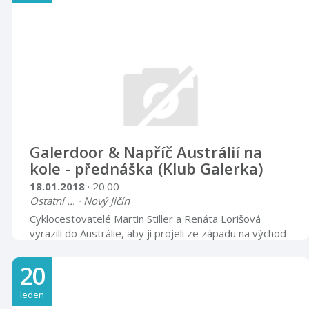
Galerdoor & Napříč Austrálií na
kole - přednáška (Klub Galerka)
18.01.2018
· 20:00
Ostatní ... · Nový Jičín
Cyklocestovatelé Martin Stiller a Renáta Lorišová
vyrazili do Austrálie, aby ji projeli ze západu na východ
a zdolali tak legendární polopoušť Nullarbor Plain.
Během téměř 5 měsíců a 9320 km v sedle kola poznali
20
australskou divokou faunu a flóru, pohostinnost
místních obyvatel, rozmary počasí a zažili také plno
leden
nevšedních zážitků. Jejich vyprávění je doplněno