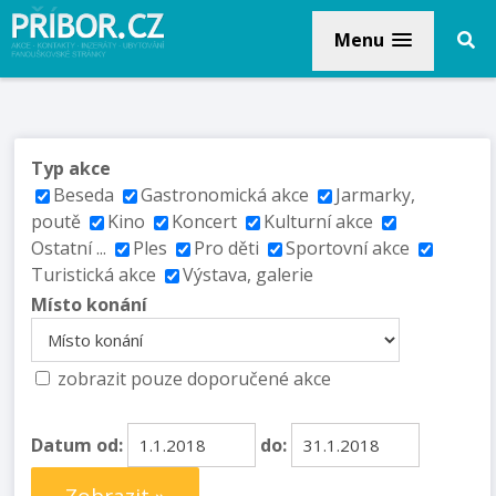
Menu
Typ akce
Beseda
Gastronomická akce
Jarmarky,
poutě
Kino
Koncert
Kulturní akce
Ostatní ...
Ples
Pro děti
Sportovní akce
Turistická akce
Výstava, galerie
Místo konání
zobrazit pouze doporučené akce
Datum od:
do: