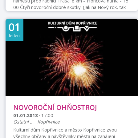
náměstí před radnicí Trasa: 8 km – Hončova hůrka - 15
00 Čtyři novoroční dobré skutky: (Jak na Nový rok, tak
po celý rok – staré české přísloví) 1. Překonej svou
pohodlnost – jdi na Nový rok na výlet (procházku) 2.
01
Učiň něco pro své okolí – pozvi alespoň jednoho ze
svého okolí na tento výlet 3. Poznej, kde žiješ – projdi
leden
maličký kousek vlasti a poznej ho vlastními smysl 4.
Přispěj potřebným – částkou od 20 Kč výše na
sbírkové konto, vyh ...
NOVOROČNÍ OHŇOSTROJ
01.01.2018
· 17:00
Ostatní ... · Kopřivnice
Kulturní dům Kopřivnice a město Kopřivnice zvou
všechny občany a návštěvníky města na zahájení