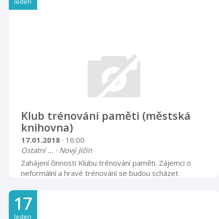
leden
Nutno se předem přihlásit. www.bavklubpribor.cz
Klub trénování paměti (městská
knihovna)
17.01.2018
· 16:00
Ostatní ... · Nový Jičín
Zahájení činnosti Klubu trénování paměti. Zájemci o
neformální a hravé trénování se budou scházet
jedenkrát v měsíci, vždy v 16 hodin. Setkání v učebně
městské knihovny potrvá 90 minut, vstupné na jedno
17
trénování bude 30 Kč. Termíny a témata pro všechny
měsíce budou zveřejněny na plakátech, webu a
leden