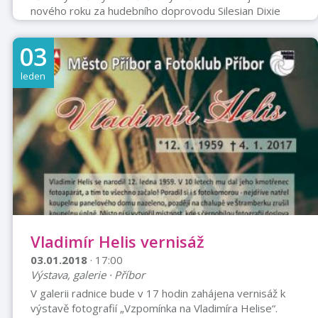
nového roku za hudebního doprovodu Silesian Dixie
Band. V 17 hodin vypukne ohňostroj. Vstup volný.
03
leden
Vladimír Helis vernisáž
03.01.2018
· 17:00
Výstava, galerie · Příbor
V galerii radnice bude v 17 hodin zahájena vernisáž k
výstavě fotografií „Vzpomínka na Vladimíra Helise“.