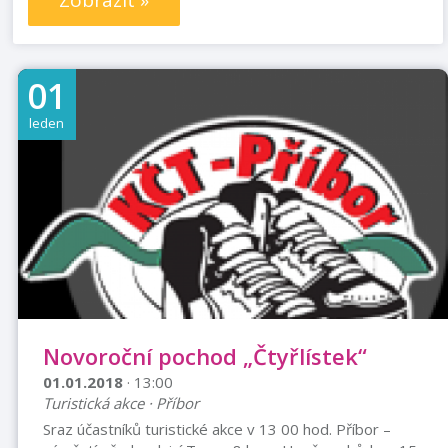
Zobrazit »
01
leden
Novoroční pochod „Čtyřlístek“
01.01.2018
· 13:00
Turistická akce · Příbor
Sraz účastníků turistické akce v 13 00 hod. Příbor –