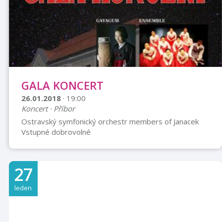
Mladého jazzového hudebníka a v roce 2016 byl zvolen
v ...
GALA KONCERT
26.01.2018
· 19:00
Koncert · Příbor
Ostravský symfonický orchestr members of Janacek
Vstupné dobrovolné
27
leden