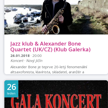
Jazz klub & Alexander Bone
Quartet (UK/CZ) (Klub Galerka)
26.01.2018
· 20:00
Koncert · Nový Jičín
Alexander Bone je teprve 20-letý fenomenální
altsaxofonista, klavírista, skladatel, aranžér a
producent z Velké Británie. V září 2015 hrál pro miliony
diváků na závěrečném večeru festivalu Proms,
26
vysílaného v přímém přenosu na TV kanálu BBC Two.
Spolupracuje s velkými jmény jazzu a popu: Kylie
leden
Minogue, Gary Barlow, Liane Carroll & Dave Holland,
Nile Rodgers a Rudimental. V roce 2014 byl korunován
jako vůbec první vítěz soutěže BBC – Cena pro