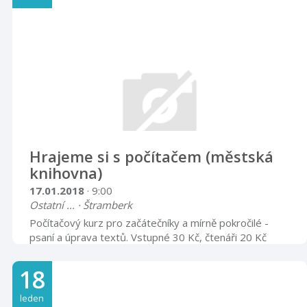
facebooku Městské knihovny Nový Jičín. Trénování
povede trenérka paměti Mgr. Martina Burianová.
Hrajeme si s počítačem (městská
knihovna)
17.01.2018
· 9:00
Ostatní ... · Štramberk
Počítačový kurz pro začátečníky a mírně pokročilé -
psaní a úprava textů. Vstupné 30 Kč, čtenáři 20 Kč
Nutná rezervace míst!
18
leden