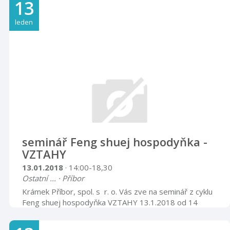
13
leden
seminář Feng shuej hospodyňka -
VZTAHY
13.01.2018
· 14:00-18,30
Ostatní ... · Příbor
Krámek Příbor, spol. s r. o. Vás zve na seminář z cyklu
Feng shuej hospodyňka VZTAHY 13.1.2018 od 14
hodin (-18,30) v prostorách krámku Pampeliška,
Místecká 1115, Příbor důležitá součást našeho života z