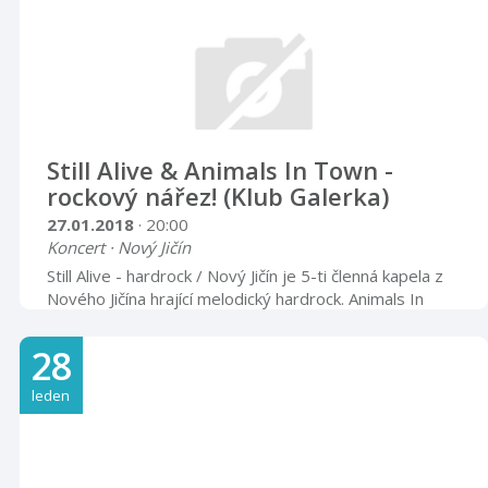
Still Alive & Animals In Town -
rockový nářez! (Klub Galerka)
27.01.2018
· 20:00
Koncert · Nový Jičín
Still Alive - hardrock / Nový Jičín je 5-ti členná kapela z
Nového Jičína hrající melodický hardrock. Animals In
Town - crossover-metal / Petřvald - úderná
crossoverová čtveřice, útočící na vás svou sílou skrze
28
hudbu, obohacenou sebedestruktivními i
hlubokomyslnými texty. Vstupné 70,-/100,-
leden