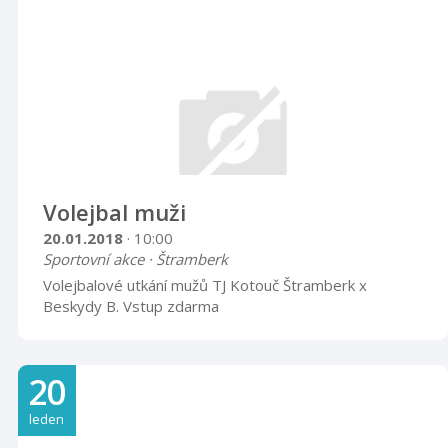
spoustou nádherných záběrů z australské i tasmánské
divočiny. Těšit se můžete na klokany, koaly, wombaty,
emu, ale také na pověstné silnič ...
Volejbal muži
20.01.2018
· 10:00
Sportovní akce · Štramberk
Volejbalové utkání mužů TJ Kotouč Štramberk x
Beskydy B. Vstup zdarma
20
leden