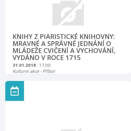
KNIHY Z PIARISTICKÉ KNIHOVNY:
MRAVNÉ A SPRÁVNÉ JEDNÁNÍ O
MLÁDEŽE CVIČENÍ A VYCHOVÁNÍ,
VYDÁNO V ROCE 1715
31.01.2018
· 17:00
Kulturní akce · Příbor
Hodinový pořad, ve kterém zazní čtené ukázky
z vybrané historické knihy z piaristické knihovny
v Příboře. Vstupné: 15,- Kč