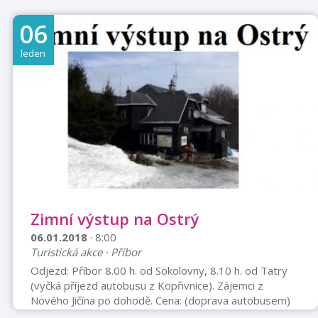
06
leden
Zimní výstup na Ostrý
06.01.2018
· 8:00
Turistická akce · Příbor
Odjezd: Příbor 8.00 h. od Sokolovny, 8.10 h. od Tatry
(vyčká příjezd autobusu z Kopřivnice). Zájemci z
Nového Jičína po dohodě. Cena: (doprava autobusem)
člen KČT ostatní dospělý 200,- Kč 220,- Kč dítě (do 15