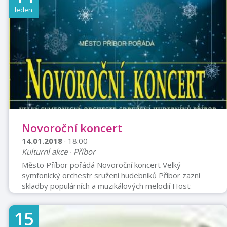
leden
Novoroční koncert
14.01.2018
· 18:00
Kulturní akce · Příbor
Město Příbor pořádá Novoroční koncert Velký
symfonický orchestr sružení hudebníků Příbor zazní
skladby populárních a muzikálových melodií Host:
Janáčková filharmonie Ostrava se svými sólisty
Dirigent: Zdeněk Pukovec Moderuje: Pavel Handl
15
Vstupné: 200,- Kč