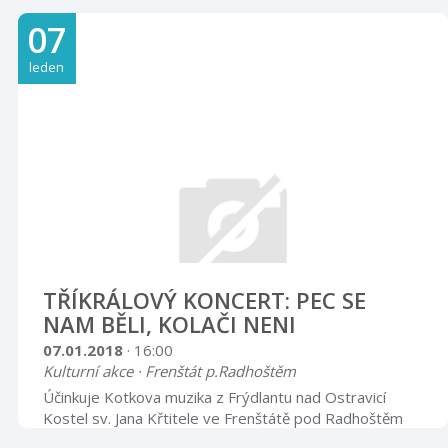
let) 180,- Kč 200,- Kč Trasy: 1/ Bystřice, aut. zastávka
07
Křivá (po žluté), horská chata Ostrý (po modré),
Oldřichovice 12,5 km 2/ Košařiska, aut. zastávka Milíř
leden
(po modré), sedlo Pod Ostrým (po žluté) horská chata
Ostrý (po modré), Oldřichovice – 9,8 km (možno
prodlouži ...
TŘÍKRÁLOVÝ KONCERT: PEC SE
NAM BĚLI, KOLAČI NENI
07.01.2018
· 16:00
Kulturní akce · Frenštát p.Radhoštěm
Účinkuje Kotkova muzika z Frýdlantu nad Ostravicí
Kostel sv. Jana Křtitele ve Frenštátě pod Radhoštěm
Ve spolupráci s Muzejní a vlastivědnou společností ve