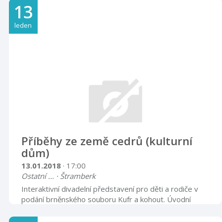
13
leden
Příběhy ze země cedrů (kulturní
dům)
13.01.2018
· 17:00
Ostatní ... · Štramberk
Interaktivní divadelní představení pro děti a rodiče v
podání brněnského souboru Kufr a kohout. Úvodní
představení Štramberského pyré. Vstup zdarma