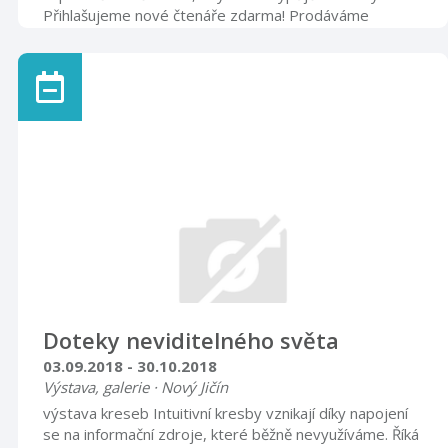
Přihlašujeme nové čtenáře zdarma! Prodáváme
vyřazené knihy a časopisy! Úterý 2. 10. v 17 hod.
ZÁHADY VÝCHODNÍHO PRUSKA Milan Zacha Kučera
Čtvrtek 4. 10. v 17 hod. LITERÁRNÍ SALÓN PRO DĚTI
„Jak na příšery“
Doteky neviditelného světa
03.09.2018 - 30.10.2018
Výstava, galerie · Nový Jičín
výstava kreseb Intuitivní kresby vznikají díky napojení
se na informační zdroje, které běžně nevyužíváme. Říká