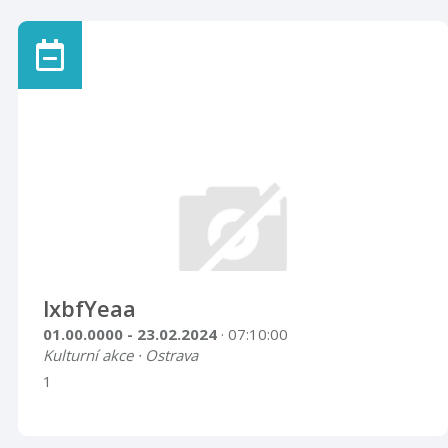
artefaktů partnerského muzea mimo hranice Polska
vůbec poprvé. Nikdo bezpochyby nemine Czmielów,
aniž by navštívil továrnu a přinejmenším sklad fajáns; je
totiž příjemné podívat se na tuto sbírku nádobí
tuzemské výroby, různorodých a krásných tvarů, a
také vynikající kvality. Tato továrna je známá také ve
Varšavě. Potýkala se s předsudky, musela zvládnout
těžké zkoušky, dokud se lidé nepřesvědč ...
lxbfYeaa
01.00.0000 - 23.02.2024
· 07:10:00
Kulturní akce · Ostrava
1