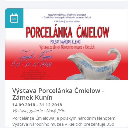
souvisejících s českou (československou) státností. Na
předním místě je to sté výročí vzniku Československé
republiky, současně konec 1. světové války a zánik
Rakousko-Uherska. Významnými jsou však i výročí
politických událostí let 1938 (přičlenění
československého území, tzv. Sudet, k nacistické Třetí
říši), 1948 (převrat komunistické strany), 19 ...
Výstava Porcelánka Ćmielow -
Zámek Kunín
14.09.2018 - 31.12.2018
Výstava, galerie · Nový Jičín
Porcelánze Ćmielowa je polským národním klenotem.
Výstava Národního muzea v Kielcích prezentuje 350