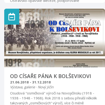
Ostravsko-opavské diecéze, podporované
Moravskoslezským krajem, s názvem Otevřené
chrámy. Jedná se o projekt, kdy jednotlivé farnosti
zpřístupní v daných měsících a dnech vybrané kostely. V
naší farnosti byl vybrán farní kostel Narození Panny
Marie. Otevírací doba bude od 1.5. 2018 do 31.10.
2018 a to vždy v sobotu od 9.00 do 12.00 a od 13.00
do 17.00 a v neděli od 13.00 do 17.00 hod. Po dobu
otevření kostela budou k dispozici proškolení průvodc
...
OD CÍSAŘE PÁNA K BOLŠEVIKOVI
21.06.2018 - 31.12.2018
Výstava, galerie · Nový Jičín
Osudová "osmičková" výročí na Novojičínsku (1918 -
1938 - 1948 - 1968). Rok 2018 s sebou přináší několik
takzvaných „osmičkových“ výročí, více či méně