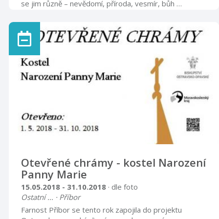
se jim různě – nevědomí, příroda, vesmír, bůh …
Výsledek prý v sobě nese léčivé či harmonizační
energie. Autorkou obrázků je paní PhDr. Libuše
Panáčová. Výstava je k vidění v hodinách určených
veřejnosti.
Otevřené chrámy - kostel Narození
Panny Marie
15.05.2018 - 31.10.2018
· dle foto
Ostatní ... · Příbor
Farnost Příbor se tento rok zapojila do projektu