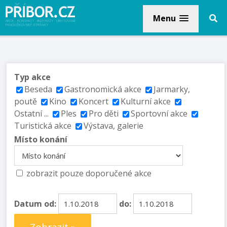
Menu
Typ akce
Beseda
Gastronomická akce
Jarmarky,
poutě
Kino
Koncert
Kulturní akce
Ostatní ...
Ples
Pro děti
Sportovní akce
Turistická akce
Výstava, galerie
Místo konání
zobrazit pouze doporučené akce
Datum od:
do: