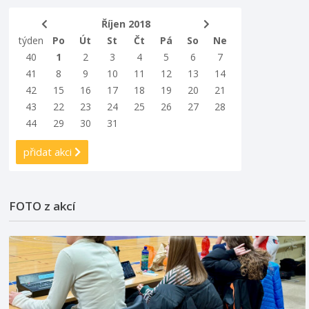
Říjen 2018
týden
Po
Út
St
Čt
Pá
So
Ne
40
1
2
3
4
5
6
7
41
8
9
10
11
12
13
14
42
15
16
17
18
19
20
21
43
22
23
24
25
26
27
28
44
29
30
31
přidat akci
FOTO z akcí