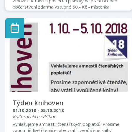
Zmožek. K tanci a poslechu písničky na přání Drobné
občerstvení zdarma Vstupné 50,- Kč - místenka
Týden knihoven
01.10.2018 - 05.10.2018
Kulturní akce · Příbor
Vyhlašujeme amnestii čtenářských poplatků! Prosíme
zapomnětlivé čtenáře, aby vrátili vypůjčené knihy!