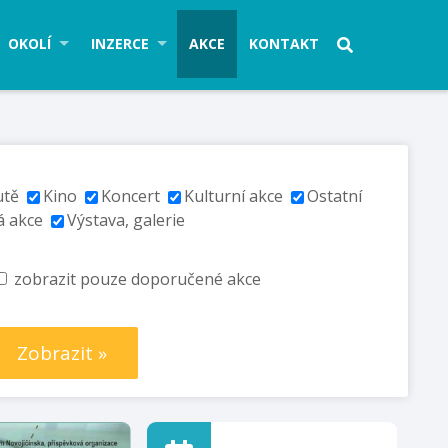
OKOLÍ
INZERCE
AKCE
KONTAKT
utě
Kino
Koncert
Kulturní akce
Ostatní
á akce
Výstava, galerie
zobrazit pouze doporučené akce
Zobrazit »