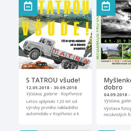
rób ze sbírek Muzea
módy 20. stol
Novojičínska obohacených
po 90. léta mi
dobovými doplňky (klobouky,
Několik desí
kabelky, rukavice, obuv a
šatů, kostýmů
šperky).
doplňují uká
doplňků - klo
rukavic, obuvi
Návštěvníci 
nahlédnout 
krejčovského
seznámit se s
návrhářek, šv
modistek. Ve
S TATROU všude!
Myšlenk
se uskuteční 
dobro
12.05.2018 - 30.09.2018
června 2018 v 
Výstava, galerie · Kopřivnice
04.09.2018 -
Výstava, galer
Letos uplynulo 120 let od
výroby prvního nákladního
Výstava fotog
automobilu v Kopřivnici a k
nezávislých f
této příležitosti bude v
názvem MYŠ
Technickém muzeu Tatra v
DOBRO spole