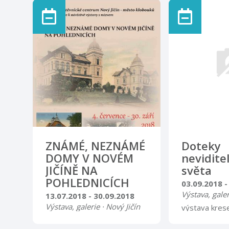
Kopřivnici ve středu 9. 5.
podporou osv
2018 v 17 hodin zahájena
hospice Strom
výstava s názvem: S Tatrou
galerie Návš
všude! Prostřednictvím
centra
prospektů nákladních
vozidel, má výstava za cíl
vizuální formou prezentovat
bohatou výrobní produkci
automobilky, která se
nesmazatelně zapsala do
dějin techniky 20. století.
Vedle technických dat a
popisů nákladních
automobilů, jsou prospekty
ZNÁMÉ, NEZNÁMÉ
Doteky
pestrou prezentací ...
DOMY V NOVÉM
nevidite
JIČÍNĚ NA
světa
POHLEDNICÍCH
03.09.2018 -
Výstava, galer
13.07.2018 - 30.09.2018
Výstava, galerie · Nový Jičín
výstava krese
kresby vznikaj
Návštěvnické centrum Nový