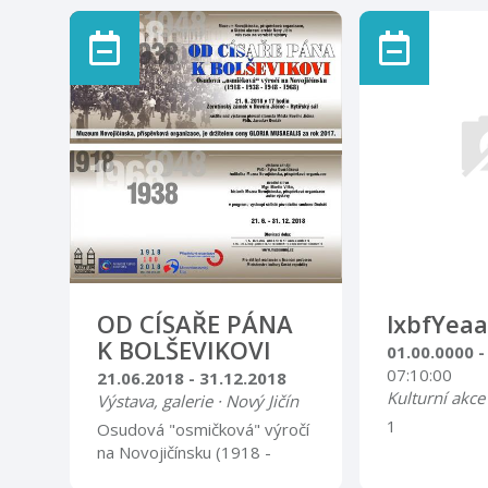
se na informa
Jičín zve na výstavu s
které běžně 
názvem ZNÁMÉ, NEZNÁMÉ
Říká se jim r
DOMY V NOVÉM JIČÍNĚ NA
nevědomí, pří
POHLEDNICÍCH ze sbírky
bůh … Výsled
Ivana Bartoně. Výstava bude
nese léčivé č
k vidění od úterý 3. července
energie. Auto
2018 do neděle 30. září v
paní PhDr. Li
placené expozici klobouků
Výstava je k v
návštěvnického centra. Při
hodinách urč
vernisáži dne 3. července
veřejnosti.
bude výstava zdarma.
Těšíme se na Vás.
OD CÍSAŘE PÁNA
lxbfYeaa
K BOLŠEVIKOVI
01.00.0000 -
07:10:00
21.06.2018 - 31.12.2018
Kulturní akce
Výstava, galerie · Nový Jičín
1
Osudová "osmičková" výročí
na Novojičínsku (1918 -
1938 - 1948 - 1968). Rok