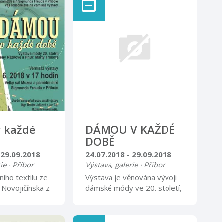
 každé
DÁMOU V KAŽDÉ
DOBĚ
 29.09.2018
24.07.2018 - 29.09.2018
ie · Příbor
Výstava, galerie · Příbor
ího textilu ze
Výstava je věnována vývoji
Novojičínska z
dámské módy ve 20. století,
eny Rážkové a
od secese po 90. léta.
Trnkové
Několik desítek dámských
voj dámské
šatů, kostýmů a večerních