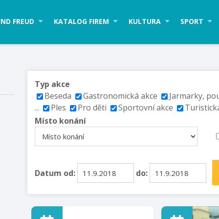
ND FREUD
KATALOG FIREM
KULTURA
SPORT
Typ akce
Beseda
Gastronomická akce
Jarmarky, po
...
Ples
Pro děti
Sportovní akce
Turistick
Místo konání
Datum od:
do: