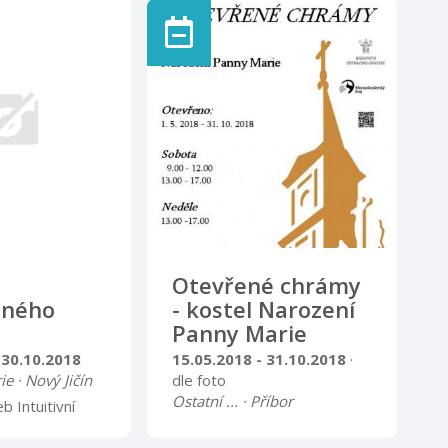
ěty mobilního
Svět rostlin v medicíně,
 Života. Místo
léčitelství lidí i zvířat, v
těvnického
kuchyni, v obyčejích a ve
společnosti Otevírací doba
úterý – pátek 9.00 – 12.00
13.00 – 16.00 sobota,
neděle, svátky 9.00 – 15.00
Otevřené chrámy
lného
- kostel Narození
Panny Marie
 30.10.2018
15.05.2018 - 31.10.2018
·
ie · Nový Jičín
dle foto
Ostatní ... · Příbor
b Intuitivní
í díky napojení
Farnost Příbor se tento rok