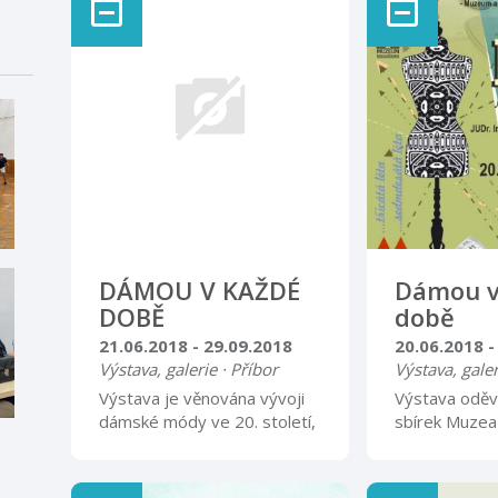
DÁMOU V KAŽDÉ
Dámou v
DOBĚ
době
21.06.2018 - 29.09.2018
20.06.2018 -
Výstava, galerie · Příbor
Výstava, galer
Výstava je věnována vývoji
Výstava oděvn
dámské módy ve 20. století,
sbírek Muzea 
od secese po 90. léta.
darů JUDr. Ir
Několik desítek dámských
PhDr. Marty 
šatů, kostýmů a večerních
přibližuje vý