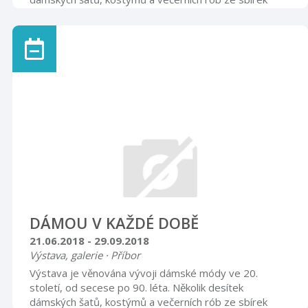
Muzea Novojičínska obohacených dobovými doplňky
(klobouky, kabelky, rukavice, obuv a šperky). Otevírací
doba úterý, středa, čtvrtek 8.00 – 12.00 13.00 – 16.00
sobota 9.00 – 17.00
DÁMOU V KAŽDÉ DOBĚ
21.06.2018 - 29.09.2018
Výstava, galerie · Příbor
Výstava je věnována vývoji dámské módy ve 20.
století, od secese po 90. léta. Několik desítek
dámských šatů, kostýmů a večerních rób ze sbírek