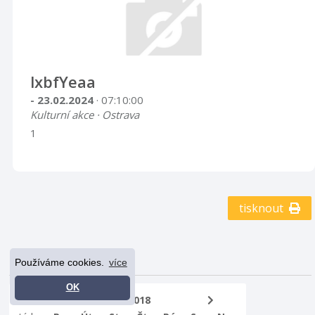
lxbfYeaa
- 23.02.2024
· 07:10:00
Kulturní akce · Ostrava
1
tisknout
Kalendář akcí
Používáme cookies.
více
OK
Září 2018