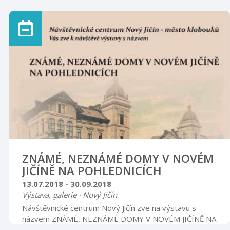
90. léta minulého století. Několik desítek dámských
šatů, kostýmů, večerních rob doplňují ukázky dobových
doplňků - klobouků, kabelek, rukavic, obuvi a šperků.
Návštěvníci budou moci nahlédnout do dámského
krejčovského salónu a seznámit se s prací návrhářek,
švadlen a modistek. Vernisáž výstavy se uskuteční ve
středu 20. června 2018 v ...
ZNÁMÉ, NEZNÁMÉ DOMY V NOVÉM
JIČÍNĚ NA POHLEDNICÍCH
13.07.2018 - 30.09.2018
Výstava, galerie · Nový Jičín
Návštěvnické centrum Nový Jičín zve na výstavu s
názvem ZNÁMÉ, NEZNÁMÉ DOMY V NOVÉM JIČÍNĚ NA
POHLEDNICÍCH ze sbírky Ivana Bartoně. Výstava bude