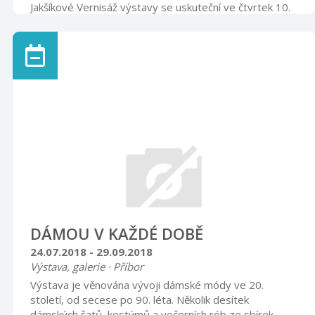
Jakšíkové Vernisáž výstavy se uskuteční ve čtvrtek 10.
května 2018 v 17.00 hodin Nová galerie
=============================================
Otevírací doba úterý – pátek 8.00 – 12.00 13.00 –
17.00 sobota, neděle, svátky 9.00 – 16.00
DÁMOU V KAŽDÉ DOBĚ
24.07.2018 - 29.09.2018
Výstava, galerie · Příbor
Výstava je věnována vývoji dámské módy ve 20.
století, od secese po 90. léta. Několik desítek
dámských šatů, kostýmů a večerních rób ze sbírek