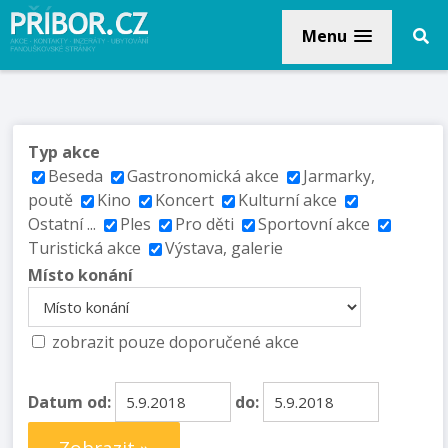
Menu
Typ akce
Beseda
Gastronomická akce
Jarmarky,
poutě
Kino
Koncert
Kulturní akce
Ostatní ...
Ples
Pro děti
Sportovní akce
Turistická akce
Výstava, galerie
Místo konání
zobrazit pouze doporučené akce
Datum od:
do: