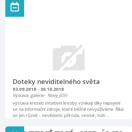
má výstava za cíl vizuální formou prezentovat bohatou
výrobní produkci automobilky, která se nesmazatelně
zapsala do dějin techniky 20. století. Vedle technických
dat a popisů nákladních automobilů, jsou prospekty
pestrou prezentací ...
Doteky neviditelného světa
03.09.2018 - 30.10.2018
Výstava, galerie · Nový Jičín
výstava kreseb Intuitivní kresby vznikají díky napojení
se na informační zdroje, které běžně nevyužíváme. Říká
se jim různě – nevědomí, příroda, vesmír, bůh …
Výsledek prý v sobě nese léčivé či harmonizační
energie. Autorkou obrázků je paní PhDr. Libuše