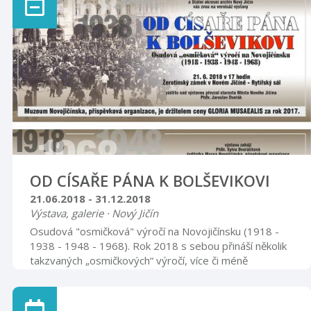
zpřístupní v daných měsících a dnech vybrané kostely. V
naší farnosti byl vybrán farní kostel Narození Panny
Marie. Otevírací doba bude od 1.5. 2018 do 31.10.
2018 a to vždy v sobotu od 9.00 do 12.00 a od 13.00
do 17.00 a v neděli od 13.00 do 17.00 hod. Po dobu
otevření kostela budou k dispozici proškolení průvodc
...
OD CÍSAŘE PÁNA K BOLŠEVIKOVI
21.06.2018 - 31.12.2018
Výstava, galerie · Nový Jičín
Osudová "osmičková" výročí na Novojičínsku (1918 -
1938 - 1948 - 1968). Rok 2018 s sebou přináší několik
takzvaných „osmičkových“ výročí, více či méně
souvisejících s českou (československou) státností. Na
předním místě je to sté výročí vzniku Československé
republiky, současně konec 1. světové války a zánik