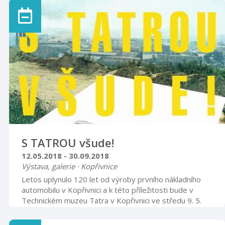
S TATROU všude!
12.05.2018 - 30.09.2018
Výstava, galerie · Kopřivnice
Letos uplynulo 120 let od výroby prvního nákladního
automobilu v Kopřivnici a k této příležitosti bude v
Technickém muzeu Tatra v Kopřivnici ve středu 9. 5.
2018 v 17 hodin zahájena výstava s názvem: S Tatrou
všude! Prostřednictvím prospektů nákladních vozidel,