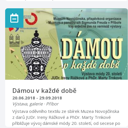
Muzea Novojičínska obohacených dobovými doplňky
(klobouky, kabelky, rukavice, obuv a šperky).
Dámou v každé době
20.06.2018 - 29.09.2018
Výstava, galerie · Příbor
Výstava oděvního textilu ze sbírek Muzea Novojičínska
z darů JUDr. Ireny Rážkové a PhDr. Marty Trnkové
přibližuje vývoj dámské módy 20. století, od secese po