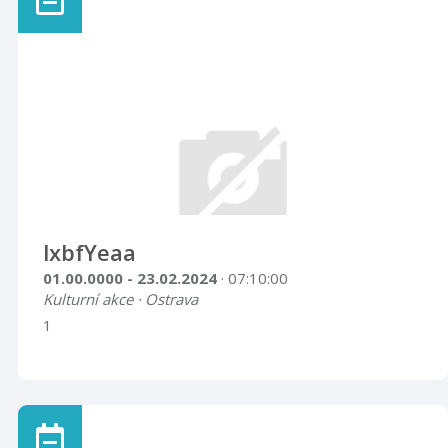
Rakousko-Uherska. Významnými jsou však i výročí
politických událostí let 1938 (přičlenění
československého území, tzv. Sudet, k nacistické Třetí
říši), 1948 (převrat komunistické strany), 19 ...
lxbfYeaa
01.00.0000 - 23.02.2024
· 07:10:00
Kulturní akce · Ostrava
1