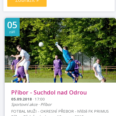
Zobrazit »
05
září
Příbor - Suchdol nad Odrou
05.09.2018
· 17:00
Sportovní akce · Příbor
FOTBAL MUŽI - OKRESNÍ PŘEBOR - hřiště FK PRIMUS