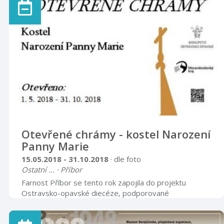
Panáčová. Výstava je k vidění v hodinách určených
veřejnosti.
Otevřené chrámy - kostel Narození
Panny Marie
15.05.2018 - 31.10.2018
· dle foto
Ostatní ... · Příbor
Farnost Příbor se tento rok zapojila do projektu
Ostravsko-opavské diecéze, podporované
Moravskoslezským krajem, s názvem Otevřené
chrámy. Jedná se o projekt, kdy jednotlivé farnosti