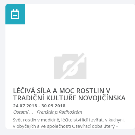
k vidění od úterý 3. července 2018 do neděle 30. září v
placené expozici klobouků návštěvnického centra. Při
vernisáži dne 3. července bude výstava zdarma.
Těšíme se na Vás.
LÉČIVÁ SÍLA A MOC ROSTLIN V
TRADIČNÍ KULTUŘE NOVOJIČÍNSKA
24.07.2018 - 30.09.2018
Ostatní ... · Frenštát p.Radhoštěm
Svět rostlin v medicíně, léčitelství lidí i zvířat, v kuchyni,
v obyčejích a ve společnosti Otevírací doba úterý –
pátek 9.00 – 12.00 13.00 – 16.00 sobota, neděle,