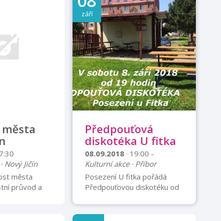
08
září
t města
Předpouťová
ín
diskotéka U fitka
 7:30
08.09.2018
· 19:00 -
· Nový Jičín
Kulturní akce · Příbor
nost města
Posezení U fitka pořádá
tní průvod a
Předpouťovou diskotéku od
ských trhů,
19 hodin vedle Fitcentra na
 Divokej Bill,
Štramberské ulici v
ude slavnostní
Příboře.Občerstvení