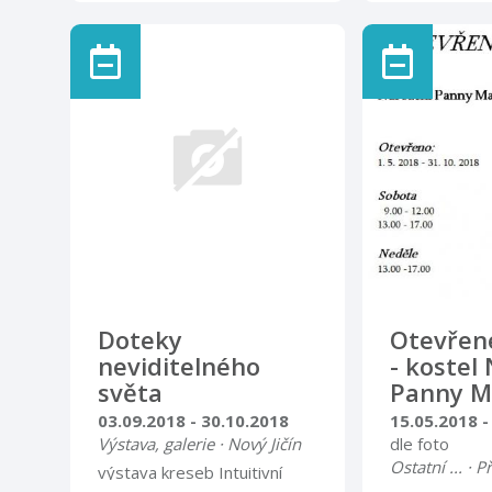
DOBRO spole
p.Radhoštěm
podporou osv
Svět rostlin v medicíně,
hospice Strom
léčitelství lidí i zvířat, v
galerie Návš
kuchyni, v obyčejích a ve
centra
společnosti Otevírací doba
úterý – pátek 9.00 – 12.00
13.00 – 16.00 sobota,
neděle, svátky 9.00 – 15.00
Doteky
Otevřen
neviditelného
- kostel
světa
Panny M
03.09.2018 - 30.10.2018
15.05.2018 -
Výstava, galerie · Nový Jičín
dle foto
Ostatní ... · P
výstava kreseb Intuitivní