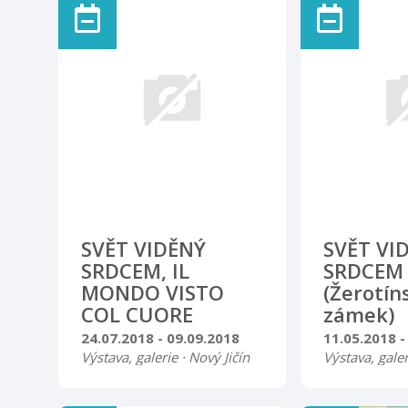
případě nepříznivého počasí
ohňostroj. Po
KD Příbor Vstupné 50,- Kč
program na w
DAZZER punk-rock-metal
propagačních 
SVĚT VIDĚNÝ
SVĚT VI
SRDCEM, IL
SRDCEM
MONDO VISTO
(Žerotín
COL CUORE
zámek)
24.07.2018 - 09.09.2018
11.05.2018 -
Výstava, galerie · Nový Jičín
Výstava, galer
Výstava maleb, grafik a
Výstava maleb
tapisérií Jitky Jakubcové
tapisérií Jitk