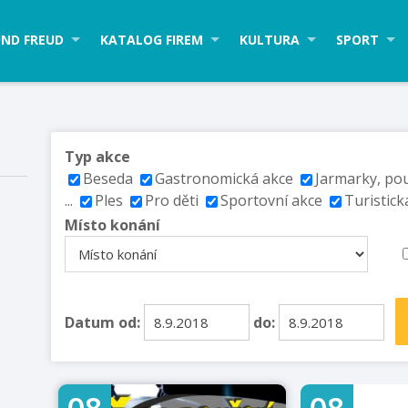
ND FREUD
KATALOG FIREM
KULTURA
SPORT
Typ akce
Beseda
Gastronomická akce
Jarmarky, po
...
Ples
Pro děti
Sportovní akce
Turistick
Místo konání
Datum od:
do: