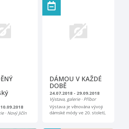
drobnější
zajištěno.
ebu mksnj.cz a
materiálech.
DĚNÝ
DÁMOU V KAŽDÉ
DOBĚ
ský
24.07.2018 - 29.09.2018
Výstava, galerie · Příbor
Výstava je věnována vývoji
 10.09.2018
dámské módy ve 20. století,
ie · Nový Jičín
od secese po 90. léta.
, grafik a
Několik desítek dámských
y Jakubcové