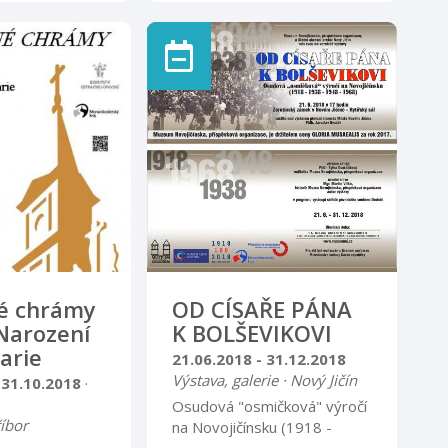
Technickém muzeu Tatra v
čně s
Kopřivnici ve středu 9. 5.
ěty mobilního
2018 v 17 hodin zahájena
 Života. Místo
výstava s názvem: S Tatrou
těvnického
všude! Prostřednictvím
prospektů nákladních
vozidel, má výstava za cíl
vizuální formou prezentovat
bohatou výrobní produkci
automobilky, která se
nesmazatelně zapsala do
dějin techniky 20. století.
Vedle technických dat a
popisů nákladních
automobilů, jsou prospekty
é chrámy
OD CÍSAŘE PÁNA
pestrou prezentací ...
 Narození
K BOLŠEVIKOVI
arie
21.06.2018 - 31.12.2018
Výstava, galerie · Nový Jičín
 31.10.2018
·
Osudová "osmičková" výročí
říbor
na Novojičínsku (1918 -