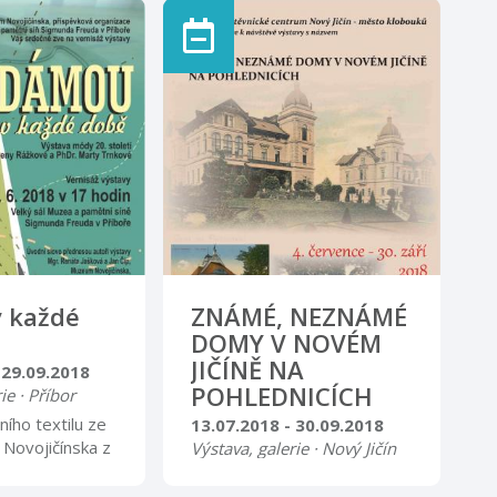
šatů, kostýmů a večerních
nisáž výstavy
rób ze sbírek Muzea
ve čtvrtek 10.
Novojičínska obohacených
v 17.00 hodin
dobovými doplňky (klobouky,
kabelky, rukavice, obuv a
==================================================
šperky). Otevírací doba
a úterý – pátek
úterý, středa, čtvrtek 8.00 –
13.00 – 17.00
12.00 13.00 – 16.00 sobota
e, svátky 9.00
9.00 – 17.00
 každé
ZNÁMÉ, NEZNÁMÉ
DOMY V NOVÉM
JIČÍNĚ NA
 29.09.2018
POHLEDNICÍCH
ie · Příbor
ího textilu ze
13.07.2018 - 30.09.2018
Novojičínska z
Výstava, galerie · Nový Jičín
eny Rážkové a
Návštěvnické centrum Nový
Trnkové