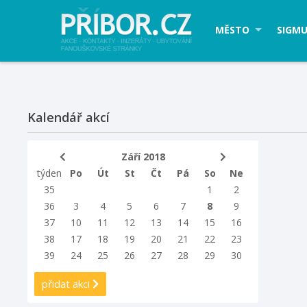
MĚSTO
SIGMU
Kalendář akcí
Září 2018
týden
Po
Út
St
Čt
Pá
So
Ne
35
1
2
36
3
4
5
6
7
8
9
37
10
11
12
13
14
15
16
38
17
18
19
20
21
22
23
39
24
25
26
27
28
29
30
přidat akci