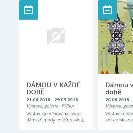
Jakšíkové Nová galerie
Jakšíkové Ver
se uskuteční 
května 2018 
Nová galerie
==========
Otevírací dob
8.00 – 12.00 
sobota, neděl
– 16.00
DÁMOU V KAŽDÉ
Dámou v
DOBĚ
době
21.06.2018 - 29.09.2018
20.06.2018 -
Výstava, galerie · Příbor
Výstava, galer
Výstava je věnována vývoji
Výstava oděvn
dámské módy ve 20. století,
sbírek Muzea 
od secese po 90. léta.
darů JUDr. Ir
Několik desítek dámských
PhDr. Marty 