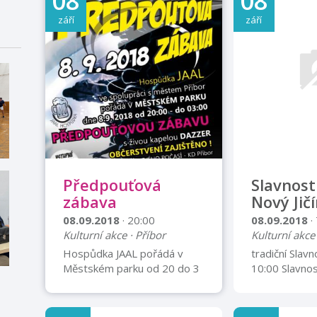
08
08
září
září
Předpouťová
Slavnos
zábava
Nový Jič
08.09.2018
· 20:00
08.09.2018
·
Kulturní akce · Příbor
Kulturní akce 
Hospůdka JAAL pořádá v
tradiční Slav
Městském parku od 20 do 3
10:00 Slavnos
hodin Předpouťovou zábavu
zahájení měst
s živou kapelou DAZZER.
Hlavní koncert
Občerstvení zajištěno V
následovat b