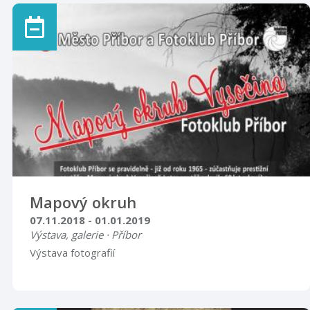
bude k vidění v galerii návštěvnického centra do 31.
prosince 2018. Vernisáž se uskuteční v úterý 4.
prosince v 17:00 hodin. Do pondělí 31. prosince 2018 –
placená expozice klobouků Návštěvnického centra -
výstava s názvem KRNOVSKÁ PALIČKOVANÁ KRAJKA –
práce studentek maturitního oboru Střední ...
Mapový okruh
07.11.2018 - 01.01.2019
Výstava, galerie · Příbor
Výstava fotografií