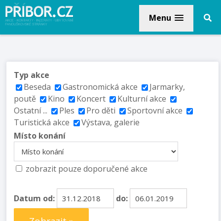
Menu
Typ akce
Beseda
Gastronomická akce
Jarmarky,
poutě
Kino
Koncert
Kulturní akce
Ostatní ...
Ples
Pro děti
Sportovní akce
Turistická akce
Výstava, galerie
Místo konání
zobrazit pouze doporučené akce
Datum od:
do: