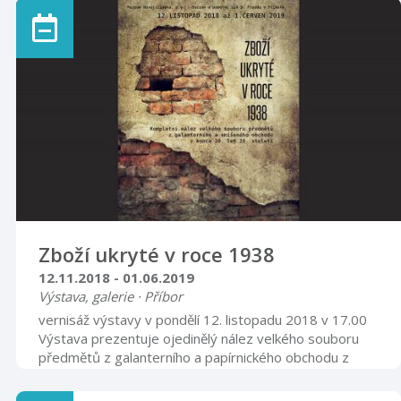
Zboží ukryté v roce 1938
12.11.2018 - 01.06.2019
Výstava, galerie · Příbor
vernisáž výstavy v pondělí 12. listopadu 2018 v 17.00
Výstava prezentuje ojedinělý nález velkého souboru
předmětů z galanterního a papírnického obchodu z
konce 30. let 20. století, který byl řadu let zazděný ve
sklepě domu č. 16 v Příboře. Majitelé obchodu se