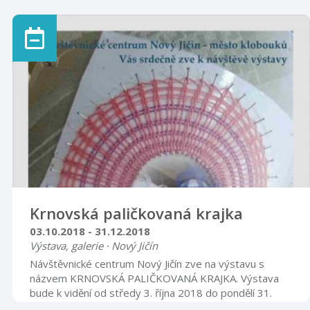
artefaktů partnerského muzea mimo hranice Polska
vůbec poprvé. Nikdo bezpochyby nemine Czmielów,
aniž by navštívil továrnu a přinejmenším sklad fajáns; je
totiž příjemné podívat se na tuto sbírku nádobí
tuzemské výroby, různorodých a krásných tvarů, a
také vynikající kvality. Tato továrna je známá také ve
Varšavě. Potýkala se s předsudky, musela zvládnout
těžké zkoušky, dokud se lidé nepřesvědč ...
Krnovská paličkovaná krajka
03.10.2018 - 31.12.2018
Výstava, galerie · Nový Jičín
Návštěvnické centrum Nový Jičín zve na výstavu s
názvem KRNOVSKÁ PALIČKOVANÁ KRAJKA. Výstava
bude k vidění od středy 3. října 2018 do pondělí 31.
prosince 2018 v placené expozici klobouků