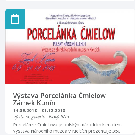
souvisejících s českou (československou) státností. Na
předním místě je to sté výročí vzniku Československé
republiky, současně konec 1. světové války a zánik
Rakousko-Uherska. Významnými jsou však i výročí
politických událostí let 1938 (přičlenění
československého území, tzv. Sudet, k nacistické Třetí
říši), 1948 (převrat komunistické strany), 19 ...
Výstava Porcelánka Ćmielow -
Zámek Kunín
14.09.2018 - 31.12.2018
Výstava, galerie · Nový Jičín
Porcelánze Ćmielowa je polským národním klenotem.
Výstava Národního muzea v Kielcích prezentuje 350