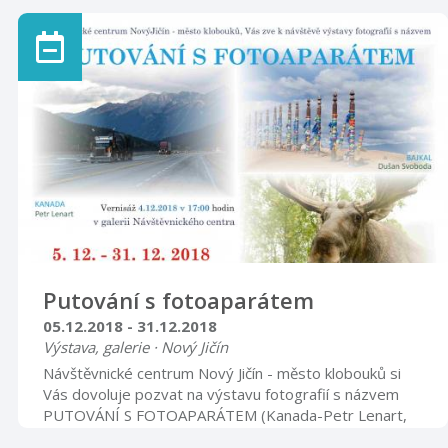
návštěvnického centra. Při vernisáži dne 3. října bude
výstava zpřístupněna zdarma. Těšíme se na Vás.
Putování s fotoaparátem
05.12.2018 - 31.12.2018
Výstava, galerie · Nový Jičín
Návštěvnické centrum Nový Jičín - město klobouků si
Vás dovoluje pozvat na výstavu fotografií s názvem
PUTOVÁNÍ S FOTOAPARÁTEM (Kanada-Petr Lenart,
Laponsko-Petr Pšenica, Bajkal-Dušan Svoboda), která