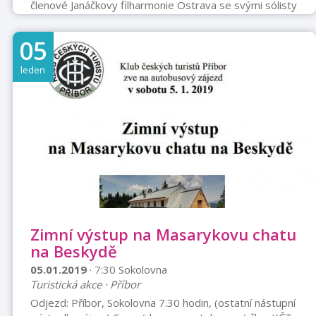
členové Janáčkovy filharmonie Ostrava se svými sólisty
Dirigent: Zdeněk Pukovec Moderuje: Pavel Handl
Vstupné 200,- Kč
05
leden
Zimní výstup na Masarykovu chatu
na Beskydě
05.01.2019
· 7:30 Sokolovna
Turistická akce · Příbor
Odjezd: Příbor, Sokolovna 7.30 hodin, (ostatní nástupní