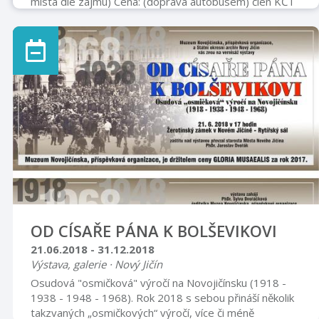
místa dle zájmu) Cena: (doprava autobusem) člen KČT
ostatní dospělý 250,- Kč 270,- Kč dítě (do 15 let) 230,-
Kč 250,- Kč Trasy: Bílá – Bumbálka 8 km, přes Beskyd
9,5 km, přes Bobek 13,3 km Bumbálka – chata Beskyd
– Bumbálka 3 km Bumbálka – chata Kmínek – Bumbálka
7 km Předpokládaný návrat: do 18:00 hodin Přihlášky
do: 31. 12. 2018 na e-mail: 1.kctprobor@email.cz nebo
u Vladimíra Bilského tel. č. 737 375 203 Platba: na ...
OD CÍSAŘE PÁNA K BOLŠEVIKOVI
21.06.2018 - 31.12.2018
Výstava, galerie · Nový Jičín
Osudová "osmičková" výročí na Novojičínsku (1918 -
1938 - 1948 - 1968). Rok 2018 s sebou přináší několik
takzvaných „osmičkových“ výročí, více či méně