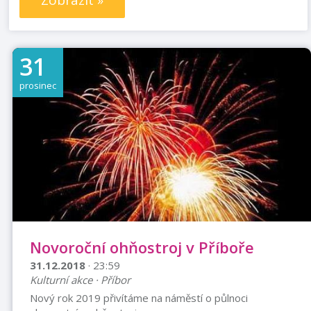
Zobrazit »
31
prosinec
Novoroční ohňostroj v Příboře
31.12.2018
· 23:59
Kulturní akce · Příbor
Nový rok 2019 přivítáme na náměstí o půlnoci