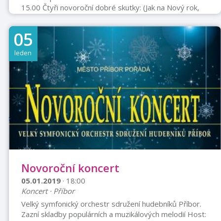
15.00 Čtyři novoroční dobré skutky: (Jak na Nový rok,
tak po celý rok – staré české přísloví) 1. Překonej svou
pohodlnost – jdi na Nový rok na výlet (procházku) 2.
05
Učiň něco pro své okolí – pozvi alespoň jednoho ze
svého okolí na tento výlet 3. Poznej, kde žiješ – projdi
leden
maličký kousek vlasti a poznej ho vlastními smysl 4.
Přispěj potřebným – částkou od 20 Kč výše na
sbírkové konto, vyhl ...
Novoroční koncert
05.01.2019
· 18:00
Koncert · Příbor
Velký symfonický orchestr sdružení hudebníků Příbor.
Zazní skladby populárních a muzikálových melodií Host: