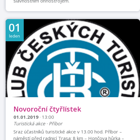
slavnostním ohňostrojem.
01
leden
Novoroční čtyřlístek
01.01.2019
· 13:00
Turistická akce · Příbor
Sraz účastníků turistické akce v 13.00 hod. Příbor –
náměstí před radnicí Trasa: 8 km – Hončova hůrka –