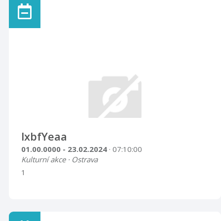
snažili tímto způsobem uchránit svůj majetek před
nacisty, následně po osvobození pak před
znárodněním. V roce 2014 se tyto předměty dostaly
do sbírek Muzea Novojičínska a část z nich byla v roce
2016 vystavena na jednodenní výstavě kona ...
lxbfYeaa
01.00.0000 - 23.02.2024
· 07:10:00
Kulturní akce · Ostrava
1