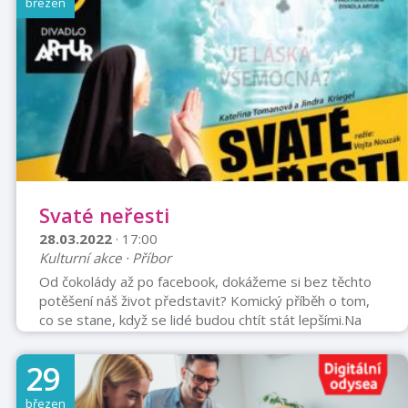
březen
Svaté neřesti
28.03.2022
· 17:00
Kulturní akce · Příbor
Od čokolády až po facebook, dokážeme si bez těchto
potěšení náš život představit? Komický příběh o tom,
co se stane, když se lidé budou chtít stát lepšími.​Na
poutním místě se u tajemného pana Gabriela postupně
vystřídají nespokojení manželé Peškovi – Marie, žena v
29
domácnosti, a Ivan, manažer velké firmy. Dále přijde
známý divadelní a filmový herec Petr Serafín a v
březen