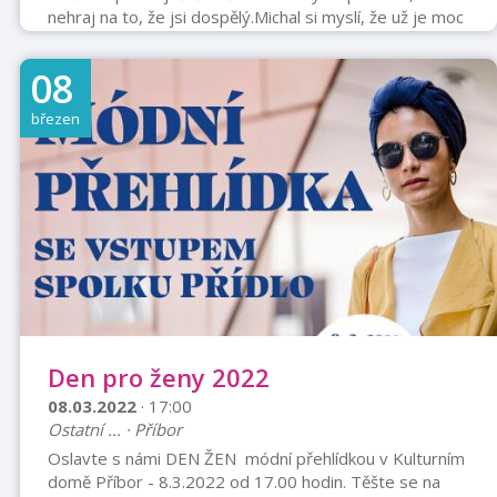
nehraj na to, že jsi dospělý.Michal si myslí, že už je moc
velký na to, aby si hrál s dětmi, ale jeho „plyšáci“,
největší mazlíčci, ho přesvědčí o tom, že z malého kluka
08
ještě nevyrostl a hrát si může klidně dál.V představení
uvidí děti skutečné hračky, oblíbené plyšáky, do kterých
březen
se zamilují nejen ony, ale také jejich rodiče.Po
vystoupení se Michal s dětmi fotí a
podepisuje.Vstupné:250 K ...
Den pro ženy 2022
08.03.2022
· 17:00
Ostatní ... · Příbor
Oslavte s námi DEN ŽEN módní přehlídkou v Kulturním
domě Příbor - 8.3.2022 od 17.00 hodin. Těšte se na