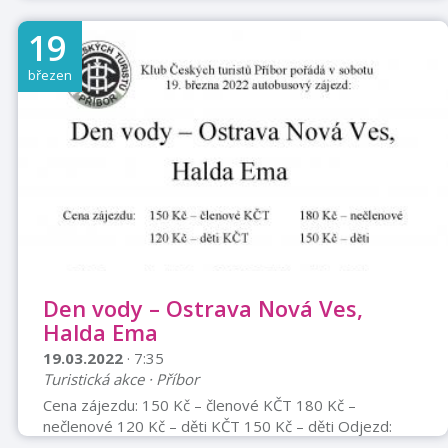
19
březen
Den vody – Ostrava Nová Ves,
Halda Ema
19.03.2022
· 7:35
Turistická akce · Příbor
Cena zájezdu: 150 Kč – členové KČT 180 Kč –
nečlenové 120 Kč – děti KČT 150 Kč – děti Odjezd:
Kopřivnice u KB 7:20 Příbor u Tatry 7:35 Příbor