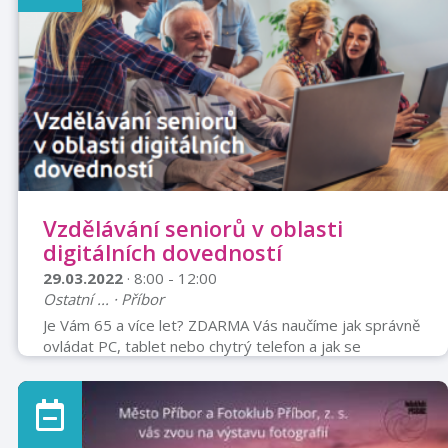
neposlední řadě mladá dívka Angelika Vodičková, která
nakonec zůstane na poutním místě jako úslužná
jeptiška. Všichni své lidské neř ...
Vzdělávání seniorů v oblasti
digitálních dovedností
29.03.2022
· 8:00 - 12:00
Ostatní ... · Příbor
Je Vám 65 a více let? ZDARMA Vás naučíme jak správně
ovládat PC, tablet nebo chytrý telefon a jak se
bezpečně pohybovat na internetu. Nahlaste svůj zájem
na tel: 556725037 nebo osobně v knihovně.
Čtyřhodinový seminář pro 15 účastníků. Akce proběhne
v Městské knihovně Příbor