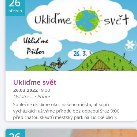
26
Nastříhejte staré trička na 2-3 cm široké proužky, s
sebou si vezměte háčky tenký i silný, bavlnky, nůžky.
březen
Ukážeme si dva způsoby výroby koberečků. Třináctý
ročník akce Březen - měsíc čtenářů je v roce 2022 o
„udržitelnosti“.
Ukliďme svět
26.03.2022
· 9:00
Ostatní ... · Příbor
Společně uklidíme okolí našeho města, ať si při
vycházkách užíváme přírodu bez odpadu! Sraz 9:00
před chatou skautů městský park na Lidické ulici S
sebou dobrou náladu, pracovní rukavice a pevnou obuv.
Pytle zajištěny.