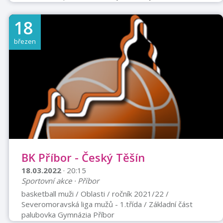
jednoduchým a zcela přírodním systémem léčení, který
harmonizuje emoce a myšlenky. Pomáhají vyrovnat se
18
s tím, co nás trápí, odkrývají to, kým skutečně jsme, a
pomáhají posilovat víru v sebe, radost a léčit naši duši.
březen
Přednáší Mgr. Martina Dvořáková, absolventka
mezinárodního certifikovaného vzdělávání BIEP Level 1
a 2 v oblasti Bachových esencí. Více o ...
BK Příbor - Český Těšín
18.03.2022
· 20:15
Sportovní akce · Příbor
basketball muži / Oblasti / ročník 2021/22 /
Severomoravská liga mužů - 1.třída / Základní část
palubovka Gymnázia Příbor