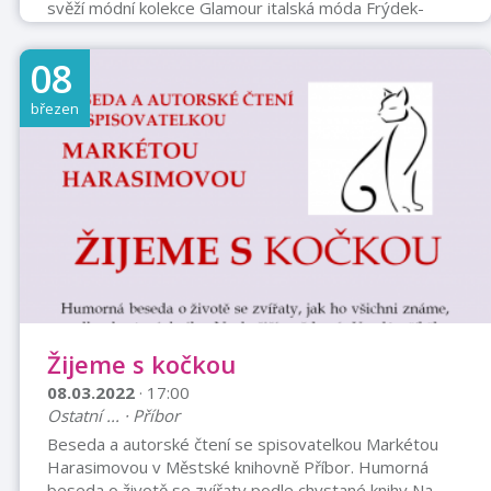
svěží módní kolekce Glamour italská móda Frýdek-
Místek, autorskou tvorbu Heleny Bedrnové, trendy
obruby Optika Libor Falhar, Falhar Optik Sro. Originální
08
módní přehlídku představí spolek Přídlo - PŘÍborské
divaDLO. Vlasový styling Lenka Blažková - PR Hair
březen
Style. Líčení modelek Eva Havranová. Partneři akce:
Fashion Industry CZ a Květiny LB Příbor. Cena
vstupenky 100,-- Kč a jsou k zakoupení ...
Žijeme s kočkou
08.03.2022
· 17:00
Ostatní ... · Příbor
Beseda a autorské čtení se spisovatelkou Markétou
Harasimovou v Městské knihovně Příbor. Humorná
beseda o životě se zvířaty podle chystané knihy Na