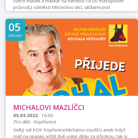
všech masek a maškar na náměstí 16:00 masopustní
průvod(z náměstí Místeckou ulicí, uličkami pod
kostelem sv. Kříže. přes Benátky, Vésku, Klokočov do
Kulturního domu Příbor). Za masku, či maškaru malá
05
pozornost.
březen
MICHALOVI MAZLÍČCI
05.03.2022
· 16:00
Pro děti · Kopřivnice
Velký sál KDK KopřivniceMichalovi mazlíčci aneb Když
máš na opasku ještě dvě volné dírky za přezkou, tak si