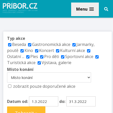
Menu
Typ akce
Beseda
Gastronomická akce
Jarmarky,
poutě
Kino
Koncert
Kulturní akce
Ostatní ...
Ples
Pro děti
Sportovní akce
Turistická akce
Výstava, galerie
Místo konání
zobrazit pouze doporučené akce
Datum od:
do: