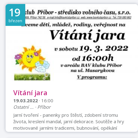
„Sokolovna“ 7:45 Návrat: Příbor „Sokolovna“ do 18:00
19
hod. Program: Úpravna vody, návštěva muzea
v Ostravě Nové Vsi, vycházka na Haldu Ema, Ostravský
březen
hrad Přihlášky a platba: nejpozději do 16. 3. 2022
Vladimír Bilský Email:1.kctpribor@email.cz Tel.: 737
375 203 Platit můžete po domluvě na kontaktní adrese
nebo n ...
Vítání jara
19.03.2022
· 16:00
Ostatní ... · Příbor
Jarní tvoření - panenky pro štěstí, zdobení stromu
života, kreslení mandal, jarní dekorace. Soutěže a hry
motivované jarními tradicemi, bubnování, opékání
klobás, trampolína, stolní tenis, streetball, skákací hrad