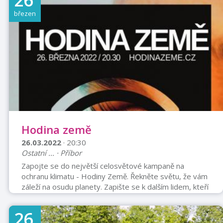
26
březen
Hodina země
26.03.2022
· 20:30
Ostatní ... · Příbor
Zapojte se do největší celosvětové kampaně na
ochranu klimatu - Hodiny Země. Řekněte světu, že vám
záleží na osudu planety. Zapište se k dalším lidem, kteří
si i v této složité době uvědomují, že změna klimatu je
problém, na jehož řešení se musíme všichni aktivně
26
podílet. Během akce na hodinu zhasnou veřejná