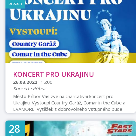
březen
KONCERT PRO UKRAJINU
26.03.2022
· 15:00
Koncert · Příbor
Město Příbor Vás zve na charitativní koncert pro
Ukrajinu. Vystoupí Country Garáž, Comar in the Cube a
EVAMORE. Výtěžek z dobrovolného vstupného bude
věnován na zakoupení potřebných věcí nad rámec
potřeb materiální sbírky. Městský park v Příboře
28
Začátek v 15 hodin