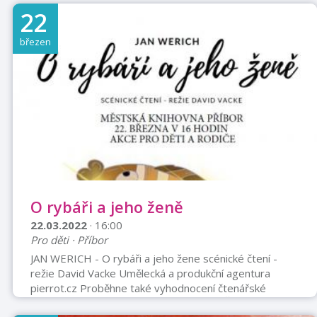
další. V 18 hodin rituální zapálení ohně čerty, tanec
22
kolem ohně- symbolu světla, vzdávání pocty matce
Zemi, otci Slunci. V 19:30 hodin vyšleme světelný signál
březen
a ohňostrojem se spojíme s celou českou zemí. Akce
se koná za každého počasí, budova k dispozici. Vstupné
40 Kč/ osoba.
O rybáři a jeho ženě
22.03.2022
· 16:00
Pro děti · Příbor
JAN WERICH - O rybáři a jeho žene scénické čtení -
režie David Vacke Umělecká a produkční agentura
pierrot.cz Proběhne také vyhodnocení čtenářské
soutěže LOVCI PEREL VSTUP VOLNÝ MĚSTSKÁ