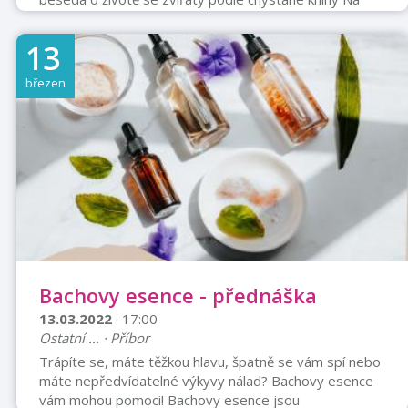
kočičí svědomí. Veselé příběhy ze života ab o tom, jak
nás chlupatí miláčci mají pod palcem...
13
březen
Bachovy esence - přednáška
13.03.2022
· 17:00
Ostatní ... · Příbor
Trápíte se, máte těžkou hlavu, špatně se vám spí nebo
máte nepředvídatelné výkyvy nálad? Bachovy esence
vám mohou pomoci! Bachovy esence jsou