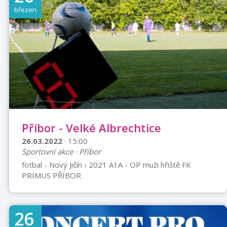
osvětlení v obcích, řada památek a dominant, připojí se
březen
i domácnosti. Zveme vás k přijetí dobrovolného
klimatického závazku. Při přihlášení najdete spoustu
tipů anebo si můžete stanovit ...
Příbor - Velké Albrechtice
26.03.2022
· 15:00
Sportovní akce · Příbor
fotbal - Nový Jičín › 2021 A1A - OP muži hřiště FK
PRIMUS PŘÍBOR
26