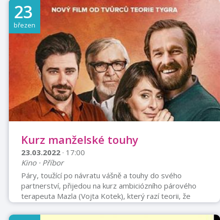
KNIHOVNA PŘÍBOR 22. BŘEZNA V 16 HODIN AKCE
23
PRO DĚTI A RODIČE
březen
Kurz manželské touhy
23.03.2022
· 17:00
Kino · Příbor
Páry, toužící po návratu vášně a touhy do svého
partnerství, přijedou na kurz ambiciózního párového
terapeuta Mazla (Vojta Kotek), který razí teorii, že
partnerské štěstí stojí na maximální blízkosti obou
partnerů, duševní i tělesné. Jenže velmi pevné objetí se