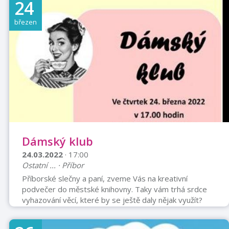
24
může snadno proměnit ve škrcení, škrcení v udušení,
terapie v touhu po vraždě. Zvlášť když se napětí
březen
hromadí celé roky. Helena (Lenka Vlasáková) tak dlouho
čelí výčitkám svého manžela (Stanislav Majer), že jej
tiskne málo, až ho jednou ob ...
Dámský klub
24.03.2022
· 17:00
Ostatní ... · Příbor
Příborské slečny a paní, zveme Vás na kreativní
podvečer do městské knihovny. Taky vám trhá srdce
vyhazování věcí, které by se ještě daly nějak využít?
Pak se vám bude líbit myšlenka upcyklace. Uháčkujeme
si základ koberečku z pruhů látek či teplákoviny.