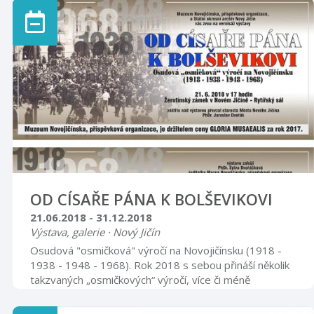
chrámy. Jedná se o projekt, kdy jednotlivé farnosti
zpřístupní v daných měsících a dnech vybrané kostely. V
naší farnosti byl vybrán farní kostel Narození Panny
Marie. Otevírací doba bude od 1.5. 2018 do 31.10.
2018 a to vždy v sobotu od 9.00 do 12.00 a od 13.00
do 17.00 a v neděli od 13.00 do 17.00 hod. Po dobu
otevření kostela budou k dispozici proškolení průvodc
...
OD CÍSAŘE PÁNA K BOLŠEVIKOVI
21.06.2018 - 31.12.2018
Výstava, galerie · Nový Jičín
Osudová "osmičková" výročí na Novojičínsku (1918 -
1938 - 1948 - 1968). Rok 2018 s sebou přináší několik
takzvaných „osmičkových“ výročí, více či méně
souvisejících s českou (československou) státností. Na
předním místě je to sté výročí vzniku Československé