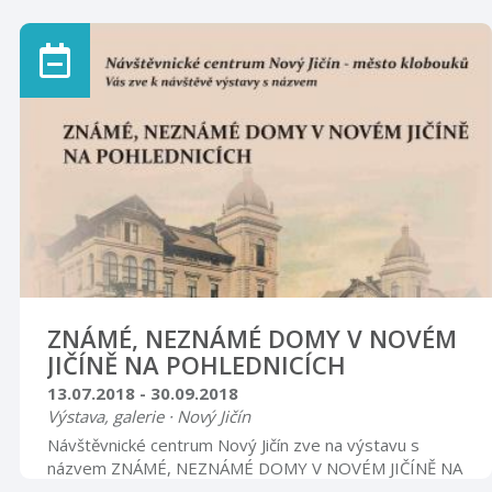
pátek 9.00 – 12.00 13.00 – 16.00 sobota, neděle,
svátky 9.00 – 15.00
ZNÁMÉ, NEZNÁMÉ DOMY V NOVÉM
JIČÍNĚ NA POHLEDNICÍCH
13.07.2018 - 30.09.2018
Výstava, galerie · Nový Jičín
Návštěvnické centrum Nový Jičín zve na výstavu s
názvem ZNÁMÉ, NEZNÁMÉ DOMY V NOVÉM JIČÍNĚ NA
POHLEDNICÍCH ze sbírky Ivana Bartoně. Výstava bude