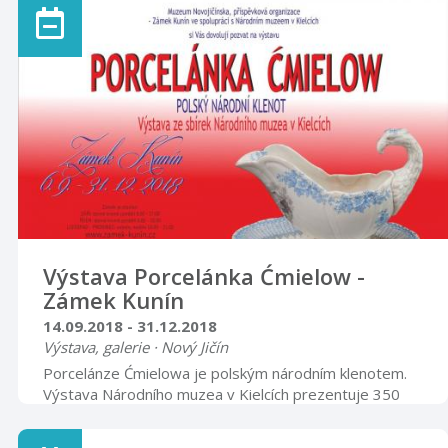
republiky, současně konec 1. světové války a zánik
Rakousko-Uherska. Významnými jsou však i výročí
politických událostí let 1938 (přičlenění
československého území, tzv. Sudet, k nacistické Třetí
říši), 1948 (převrat komunistické strany), 19 ...
Výstava Porcelánka Ćmielow -
Zámek Kunín
14.09.2018 - 31.12.2018
Výstava, galerie · Nový Jičín
Porcelánze Ćmielowa je polským národním klenotem.
Výstava Národního muzea v Kielcích prezentuje 350
artefaktů partnerského muzea mimo hranice Polska
vůbec poprvé. Nikdo bezpochyby nemine Czmielów,