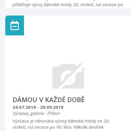
přibližuje vývoj dámské módy 20. století, od secese po
90. léta minulého století. Několik desítek dámských
šatů, kostýmů, večerních rob doplňují ukázky dobových
doplňků - klobouků, kabelek, rukavic, obuvi a šperků.
Návštěvníci budou moci nahlédnout do dámského
krejčovského salónu a seznámit se s prací návrhářek,
švadlen a modistek. Vernisáž výstavy se uskuteční ve
středu 20. června 2018 v ...
DÁMOU V KAŽDÉ DOBĚ
24.07.2018 - 29.09.2018
Výstava, galerie · Příbor
Výstava je věnována vývoji dámské módy ve 20.
století, od secese po 90. léta. Několik desítek