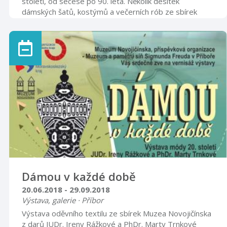
století, od secese po 90. léta. Několik desítek
dámských šatů, kostýmů a večerních rób ze sbírek
Muzea Novojičínska obohacených dobovými doplňky
(klobouky, kabelky, rukavice, obuv a šperky).
Dámou v každé době
20.06.2018 - 29.09.2018
Výstava, galerie · Příbor
Výstava oděvního textilu ze sbírek Muzea Novojičínska
z darů JUDr. Ireny Rážkové a PhDr. Marty Trnkové