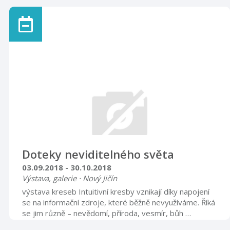
k vidění od úterý 3. července 2018 do neděle 30. září v
placené expozici klobouků návštěvnického centra. Při
vernisáži dne 3. července bude výstava zdarma.
Těšíme se na Vás.
Doteky neviditelného světa
03.09.2018 - 30.10.2018
Výstava, galerie · Nový Jičín
výstava kreseb Intuitivní kresby vznikají díky napojení
se na informační zdroje, které běžně nevyužíváme. Říká
se jim různě – nevědomí, příroda, vesmír, bůh …
Výsledek prý v sobě nese léčivé či harmonizační