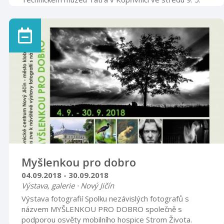
2018 v 17 hodin zahájena výstava s názvem: S Tatrou
všude! Prostřednictvím prospektů nákladních vozidel,
má výstava za cíl vizuální formou prezentovat bohatou
výrobní produkci automobilky, která se nesmazatelně
zapsala do dějin techniky 20. století. Vedle technických
dat a popisů nákladních automobilů, jsou prospekty
pestrou prezentací ...
Myšlenkou pro dobro
04.09.2018 - 30.09.2018
Výstava, galerie · Nový Jičín
Výstava fotografií Spolku nezávislých fotografů s
názvem MYŠLENKOU PRO DOBRO společně s
podporou osvěty mobilního hospice Strom Života.