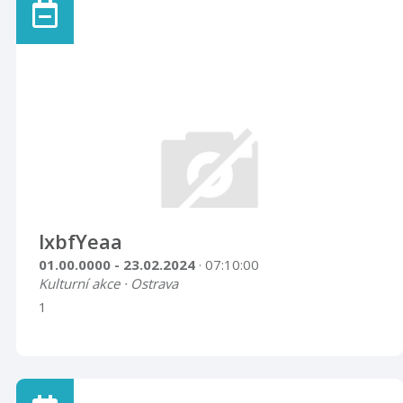
aniž by navštívil továrnu a přinejmenším sklad fajáns; je
totiž příjemné podívat se na tuto sbírku nádobí
tuzemské výroby, různorodých a krásných tvarů, a
také vynikající kvality. Tato továrna je známá také ve
Varšavě. Potýkala se s předsudky, musela zvládnout
těžké zkoušky, dokud se lidé nepřesvědč ...
lxbfYeaa
01.00.0000 - 23.02.2024
· 07:10:00
Kulturní akce · Ostrava
1