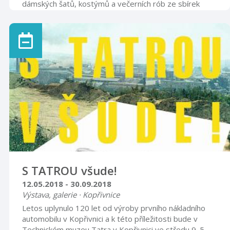
dámských šatů, kostýmů a večerních rób ze sbírek
Muzea Novojičínska obohacených dobovými doplňky
(klobouky, kabelky, rukavice, obuv a šperky). Otevírací
doba úterý, středa, čtvrtek 8.00 – 12.00 13.00 – 16.00
sobota 9.00 – 17.00
S TATROU všude!
12.05.2018 - 30.09.2018
Výstava, galerie · Kopřivnice
Letos uplynulo 120 let od výroby prvního nákladního
automobilu v Kopřivnici a k této příležitosti bude v
Technickém muzeu Tatra v Kopřivnici ve středu 9. 5.