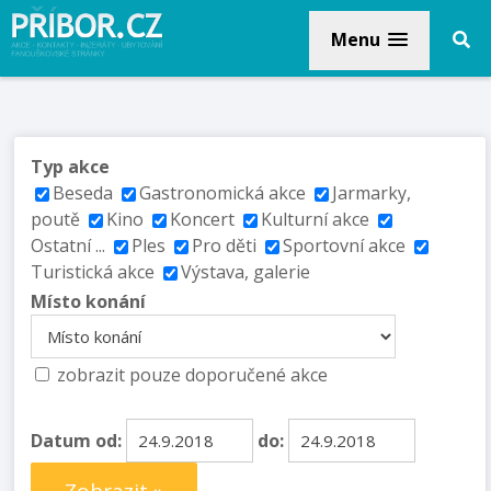
Menu
Typ akce
Beseda
Gastronomická akce
Jarmarky,
poutě
Kino
Koncert
Kulturní akce
Ostatní ...
Ples
Pro děti
Sportovní akce
Turistická akce
Výstava, galerie
Místo konání
zobrazit pouze doporučené akce
Datum od:
do: