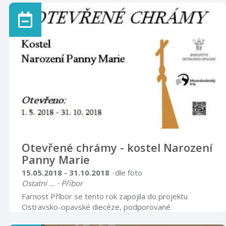
energie. Autorkou obrázků je paní PhDr. Libuše
Panáčová. Výstava je k vidění v hodinách určených
veřejnosti.
Otevřené chrámy - kostel Narození
Panny Marie
15.05.2018 - 31.10.2018
· dle foto
Ostatní ... · Příbor
Farnost Příbor se tento rok zapojila do projektu
Ostravsko-opavské diecéze, podporované
Moravskoslezským krajem, s názvem Otevřené