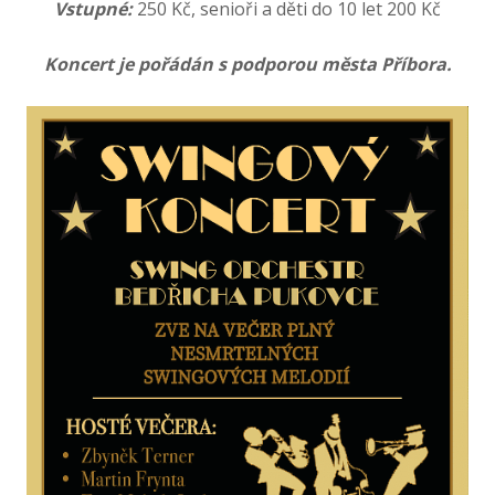
Vstupné:
250 Kč, senioři a děti do 10 let 200 Kč
Koncert je pořádán s podporou města Příbora.