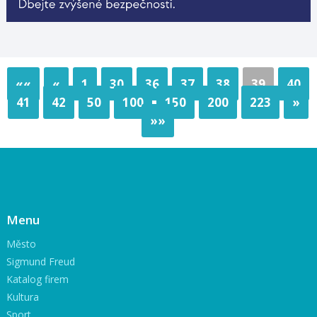
««
«
1
30
36
37
38
39
40
41
42
50
100
150
200
223
»
»»
Menu
Město
Sigmund Freud
Katalog firem
Kultura
Sport