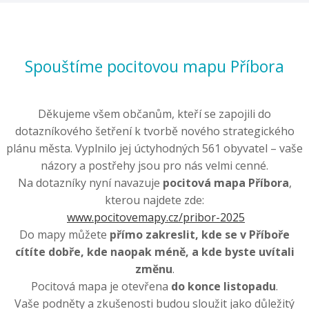
Spouštíme pocitovou mapu Příbora
Děkujeme všem občanům, kteří se zapojili do
dotazníkového šetření k tvorbě nového strategického
plánu města. Vyplnilo jej úctyhodných 561 obyvatel – vaše
názory a postřehy jsou pro nás velmi cenné.
Na dotazníky nyní navazuje
pocitová mapa Příbora
,
kterou najdete zde:
www.pocitovemapy.cz/pribor-2025
Do mapy můžete
přímo zakreslit, kde se v Příboře
cítíte dobře, kde naopak méně, a kde byste uvítali
změnu
.
Pocitová mapa je otevřena
do konce listopadu
.
Vaše podněty a zkušenosti budou sloužit jako důležitý