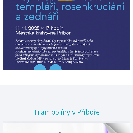
Trampolíny v Příboře