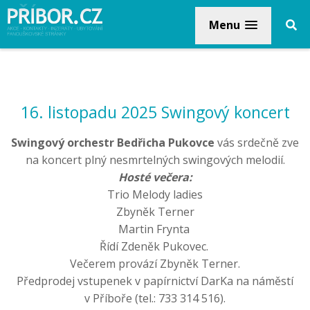
Menu
16. listopadu 2025 Swingový koncert
Swingový orchestr Bedřicha Pukovce
vás srdečně zve
na koncert plný nesmrtelných swingových melodií.
Hosté večera:
Trio Melody ladies
Zbyněk Terner
Martin Frynta
Řídí Zdeněk Pukovec.
Večerem provází Zbyněk Terner.
Předprodej vstupenek v papírnictví DarKa na náměstí
v Příboře (tel.: 733 314 516).