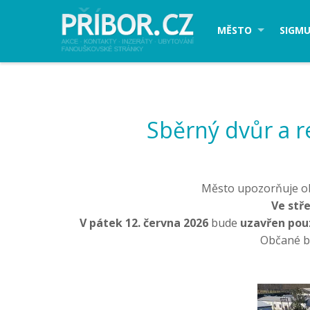
MĚSTO
SIGMU
Sběrný dvůr a r
Město upozorňuje ob
Ve stře
V pátek 12. června 2026
bude
uzavřen pou
Občané by