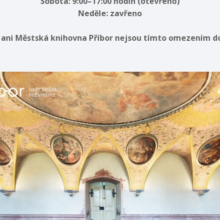
Sobota: 9:00–17:00 hodin (otevřeno)
Neděle: zavřeno
 ani Městská knihovna Příbor nejsou tímto omezením d