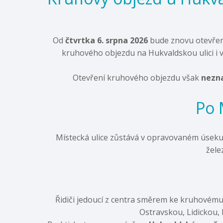
Od
čtvrtka 6. srpna 2026
bude znovu otevřeno
kruhového objezdu na Hukvaldskou ulici i
Otevření kruhového objezdu však
nezn
Po 
Místecká ulice zůstává v opravovaném úsek
žele
Řidiči jedoucí z centra směrem ke kruhovému
Ostravskou, Lidickou, 