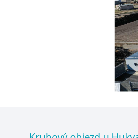
Kruhový objezd u Hukval