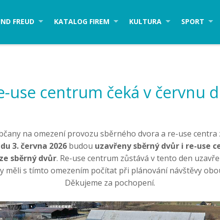
ND FREUD
KATALOG FIREM
KULTURA
SPORT
e-use centrum čeká v červnu 
čany na omezení provozu sběrného dvora a re-use centra 
du 3. června 2026
budou
uzavřeny sběrný dvůr i re-use 
ze sběrný dvůr
. Re-use centrum zůstává v tento den uzavř
 měli s tímto omezením počítat při plánování návštěvy obou
Děkujeme za pochopení.