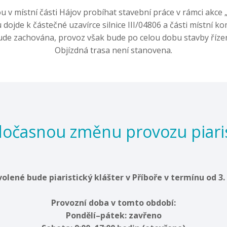
u v místní části Hájov probíhat stavební práce v rámci akce 
dojde k částečné uzavírce silnice III/04806 a části místní k
de zachována, provoz však bude po celou dobu stavby říze
Objízdná trasa není stanovena.
očasnou změnu provozu piaris
olené bude piaristický klášter v Příboře v termínu od 3.
Provozní doba v tomto období:
Pondělí–pátek: zavřeno