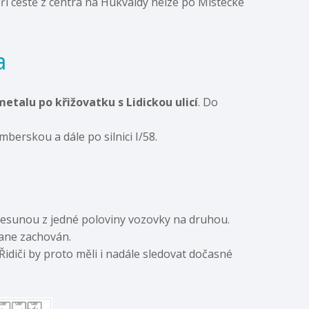
 při cestě z centra na Hukvaldy nelze po Místecké
a
talu po křižovatku s Lidickou ulicí
. Do
erskou a dále po silnici I/58.
přesunou z jedné poloviny vozovky na druhou.
ane zachován.
 Řidiči by proto měli i nadále sledovat dočasné