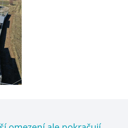
ší omezení ale pokračují