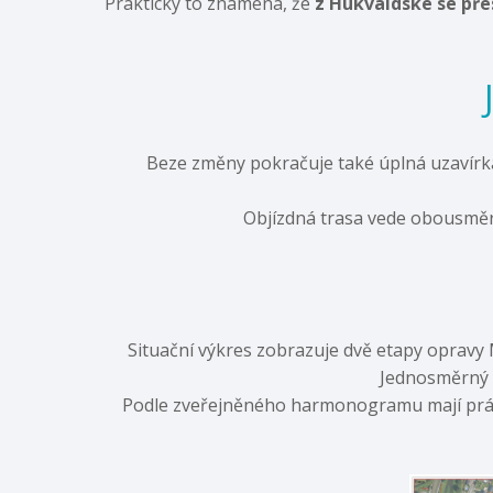
Prakticky to znamená, že
z Hukvaldské se pře
Beze změny pokračuje také úplná uzavírka 
Objízdná trasa vede obousměrn
Situační výkres zobrazuje dvě etapy opravy 
Jednosměrný 
Podle zveřejněného harmonogramu mají práce