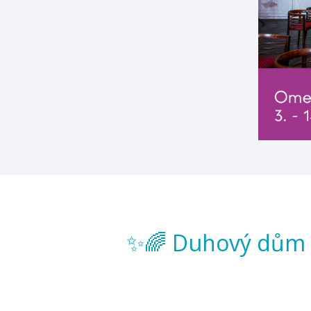
✨🌈 Duhový dům p