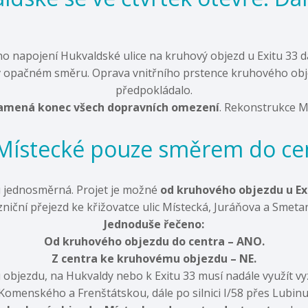
 napojení Hukvaldské ulice na kruhový objezd u Exitu 33 dál
 v opačném směru. Oprava vnitřního prstence kruhového obj
předpokládalo.
amená konec všech dopravních omezení
. Rekonstrukce Mí
Místecké pouze směrem do ce
u jednosměrná. Projet je možné
od kruhového objezdu u Ex
zniční přejezd ke křižovatce ulic Místecká, Juráňova a Smeta
Jednoduše řečeno:
Od kruhového objezdu do centra – ANO.
Z centra ke kruhovému objezdu – NE.
 objezdu, na Hukvaldy nebo k Exitu 33 musí nadále využít vy
Komenského a Frenštátskou, dále po silnici I/58 přes Lubin