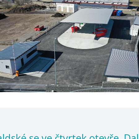
dské se ve čtvrtek otevře. Dal