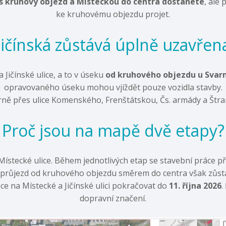
s kruhový objezd a Místeckou do centra dostanete
, ale
ke kruhovému objezdu projet.
Jičínská zůstává úplně uzavřen
Jičínské ulice, a to v úseku
od kruhového objezdu u Svarme
opravovaného úseku mohou vjíždět pouze vozidla stavby.
ě přes ulice Komenského, Frenštátskou, Čs. armády a Štramb
Proč jsou na mapě dvě etapy?
Místecké ulice. Během jednotlivých etap se stavební práce 
průjezd od kruhového objezdu směrem do centra však zůst
 na Místecké a Jičínské ulici pokračovat do
11. října 2026
.
dopravní značení.