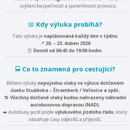
zvýšení bezpečnosti a spolehlivosti provozu.
📅
Kdy výluka probíhá?
Tato výluka je
naplánovaná každý den v týdnu
:
📍
20. – 23. duben 2026
⏰
Denně od 06:45 do 19:00 hodin
.
🚍
Co to znamená pro cestující?
Během výluky
nepojedou vlaky ve výluce dotčeném
úseku Studénka – Štramberk / Veřovice a zpět.
🔁
Všechny dotčené vlaky budou nahrazeny náhradní
autobusovou dopravou (NAD).
➡️ Autobusy jezdí podle
výlukového jízdního řádu
, který
obsahuje časy odjezdů a příjezdů.