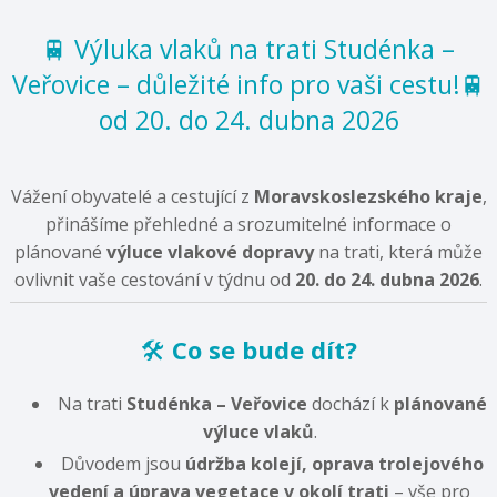
🚆 Výluka vlaků na trati Studénka –
Veřovice – důležité info pro vaši cestu!🚆
od 20. do 24. dubna 2026
Vážení obyvatelé a cestující z
Moravskoslezského kraje
,
přinášíme přehledné a srozumitelné informace o
plánované
výluce vlakové dopravy
na trati, která může
ovlivnit vaše cestování v týdnu od
20. do 24. dubna 2026
.
🛠️
Co se bude dít?
Na trati
Studénka – Veřovice
dochází k
plánované
výluce vlaků
.
Důvodem jsou
údržba kolejí, oprava trolejového
vedení a úprava vegetace v okolí trati
– vše pro