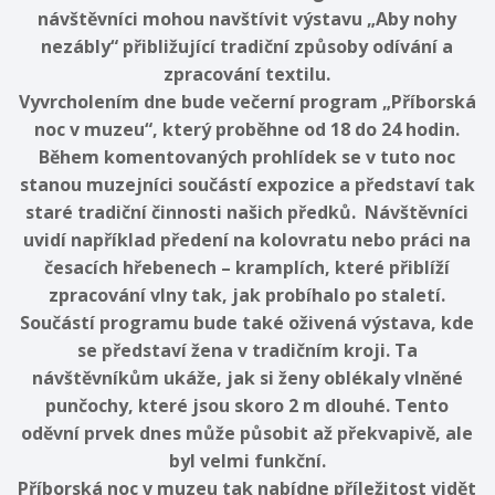
návštěvníci mohou navštívit výstavu „Aby nohy
nezábly“ přibližující tradiční způsoby odívání a
zpracování textilu.
Vyvrcholením dne bude večerní program „Příborská
noc v muzeu“, který proběhne od 18 do 24 hodin.
Během komentovaných prohlídek se v tuto noc
stanou muzejníci součástí expozice a představí tak
staré tradiční činnosti našich předků. Návštěvníci
uvidí například předení na kolovratu nebo práci na
česacích hřebenech – kramplích, které přiblíží
zpracování vlny tak, jak probíhalo po staletí.
Součástí programu bude také oživená výstava, kde
se představí žena v tradičním kroji. Ta
návštěvníkům ukáže, jak si ženy oblékaly vlněné
punčochy, které jsou skoro 2 m dlouhé. Tento
oděvní prvek dnes může působit až překvapivě, ale
byl velmi funkční.
Příborská noc v muzeu tak nabídne příležitost vidět