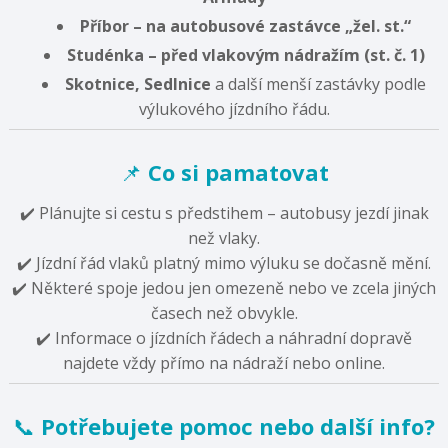
Příbor – na autobusové zastávce „žel. st.“
Studénka – před vlakovým nádražím (st. č. 1)
Skotnice, Sedlnice
a další menší zastávky podle
výlukového jízdního řádu.
📌
Co si pamatovat
✔️ Plánujte si cestu s předstihem – autobusy jezdí jinak
než vlaky.
✔️ Jízdní řád vlaků platný mimo výluku se dočasně mění.
✔️ Některé spoje jedou jen omezeně nebo ve zcela jiných
časech než obvykle.
✔️ Informace o jízdních řádech a náhradní dopravě
najdete vždy přímo na nádraží nebo online.
📞
Potřebujete pomoc nebo další info?