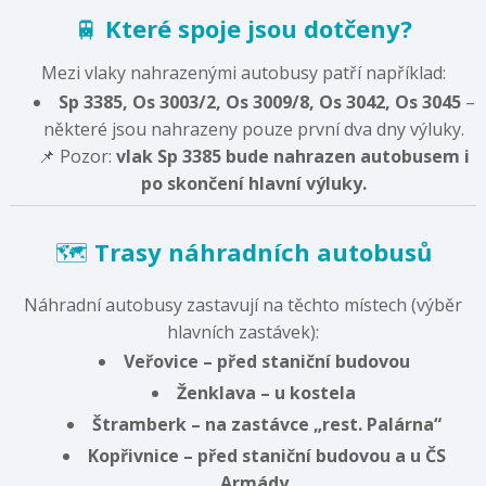
🚆
Které spoje jsou dotčeny?
Mezi vlaky nahrazenými autobusy patří například:
Sp 3385, Os 3003/2, Os 3009/8, Os 3042, Os 3045
–
některé jsou nahrazeny pouze první dva dny výluky.
📌 Pozor:
vlak Sp 3385 bude nahrazen autobusem i
po skončení hlavní výluky.
🗺️
Trasy náhradních autobusů
Náhradní autobusy zastavují na těchto místech (výběr
hlavních zastávek):
Veřovice – před staniční budovou
Ženklava – u kostela
Štramberk – na zastávce „rest. Palárna“
Kopřivnice – před staniční budovou a u ČS
Armády