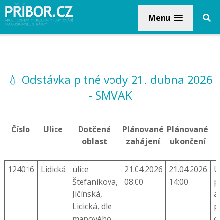
Menu
💧 Odstávka pitné vody 21. dubna 2026
- SMVAK
Číslo
Ulice
Dotčená
Plánované
Plánované
oblast
zahájení
ukončení
124016
Lidická
ulice
21.04.2026
21.04.2026
U
Štefanikova,
08:00
14:00
p
Jičínská,
a
Lidická, dle
p
mapového
c