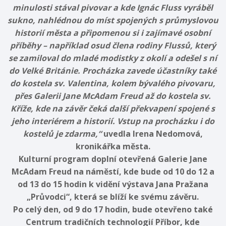
minulosti stával pivovar a kde Ignác Fluss vyráběl
sukno, nahlédnou do míst spojených s průmyslovou
historií města a připomenou si i zajímavé osobní
příběhy – například osud člena rodiny Flussů, který
se zamiloval do mladé modistky z okolí a odešel s ní
do Velké Británie. Procházka zavede účastníky také
do kostela sv. Valentina, kolem bývalého pivovaru,
přes Galerii Jane McAdam Freud až do kostela sv.
Kříže, kde na závěr čeká další překvapení spojené s
jeho interiérem a historií. Vstup na procházku i do
kostelů je zdarma,“
uvedla Irena Nedomová,
kronikářka města.
Kulturní program doplní otevřená Galerie Jane
McAdam Freud na náměstí, kde bude od 10 do 12 a
od 13 do 15 hodin k vidění výstava Jana Pražana
„Průvodci“, která se blíží ke svému závěru.
Po celý den, od 9 do 17 hodin, bude otevřeno také
Centrum tradičních technologií Příbor, kde