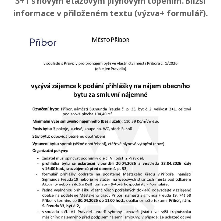
3+1 s novým etážovým plynovým topením. Bližší
informace v přiloženém textu (výzva+ formulář).