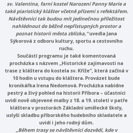
sv. Valentina, farní kostel Narození Panny Marie a
také piaristický klášter včetně přízemí s refektářem.
Návštěvníci tak budou mít jedinečnou příležitost
nahlédnout do běžně nepřístupných prostor a
poznat historii města zblízka,“
uvedla Jana
Sýkorová z odboru kultury, sportu a cestovního
ruchu.
Součástí programu je také komentovaná
procházka s názvem „Historické zajímavosti na
trase z kláštera do kostela sv. Kříže“, která začíná v
10 hodin u vstupu do kláštera. Provázet bude
kronikářka Irena Nedomová. Procházka nabídne
pestrý a živý pohled na historii Příbora – účastníci
uvidí nově objevené malby z 18. a 19. století v patře
kláštera v prostorách Základní umělecké školy,
uslyší skladbu příborského hudebního skladatele a
uvidí i jeho rodný dům.
„Během trasy se návštěvníci dozvědí, kde v