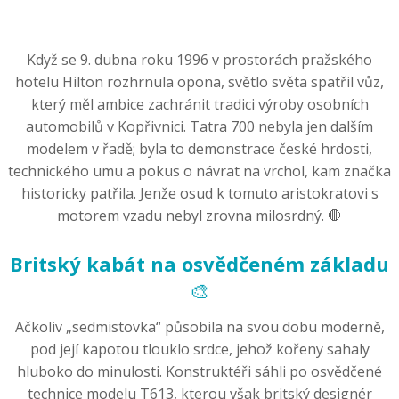
Když se 9. dubna roku 1996 v prostorách pražského
hotelu Hilton rozhrnula opona, světlo světa spatřil vůz,
který měl ambice zachránit tradici výroby osobních
automobilů v Kopřivnici. Tatra 700 nebyla jen dalším
modelem v řadě; byla to demonstrace české hrdosti,
technického umu a pokus o návrat na vrchol, kam značka
historicky patřila. Jenže osud k tomuto aristokratovi s
motorem vzadu nebyl zrovna milosrdný. 🛑
Britský kabát na osvědčeném základu
🎨
Ačkoliv „sedmistovka“ působila na svou dobu moderně,
pod její kapotou tlouklo srdce, jehož kořeny sahaly
hluboko do minulosti. Konstruktéři sáhli po osvědčené
technice modelu T613, kterou však britský designér