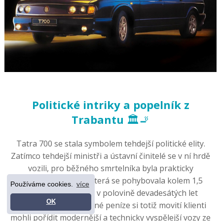
Politické intriky a popelník z
Trabantu
🏛️🚬
Tatra 700 se stala symbolem tehdejší politické elity.
Zatímco tehdejší ministři a ústavní činitelé se v ní hrdě
vozili, pro běžného smrtelníka byla prakticky
nedostupná. Cena, která se pohybovala kolem 1,5
Používáme cookies.
více
milionu korun, byla v polovině devadesátých let
OK
astronomická. Za stejné peníze si totiž movití klienti
mohli pořídit modernější a technicky vyspělejší vozy ze