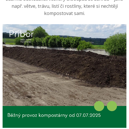
např. větve, trávu, listí či rostliny, které si nechtějí
kompostovat sami.