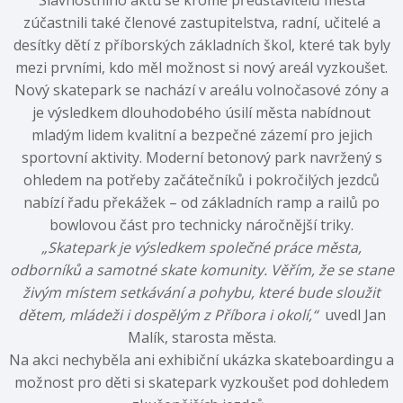
zúčastnili také členové zastupitelstva, radní, učitelé a
desítky dětí z příborských základních škol, které tak byly
mezi prvními, kdo měl možnost si nový areál vyzkoušet.
Nový skatepark se nachází v areálu volnočasové zóny a
je výsledkem dlouhodobého úsilí města nabídnout
mladým lidem kvalitní a bezpečné zázemí pro jejich
sportovní aktivity. Moderní betonový park navržený s
ohledem na potřeby začátečníků i pokročilých jezdců
nabízí řadu překážek – od základních ramp a railů po
bowlovou část pro technicky náročnější triky.
„Skatepark je výsledkem společné práce města,
odborníků a samotné skate komunity. Věřím, že se stane
živým místem setkávání a pohybu, které bude sloužit
dětem, mládeži i dospělým z Příbora i okolí,“
uvedl Jan
Malík, starosta města.
Na akci nechyběla ani exhibiční ukázka skateboardingu a
možnost pro děti si skatepark vyzkoušet pod dohledem