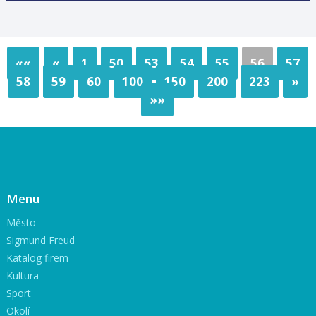
««
«
1
50
53
54
55
56
57
58
59
60
100
150
200
223
»
»»
Menu
Město
Sigmund Freud
Katalog firem
Kultura
Sport
Okolí