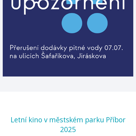
Letní kino v městském parku Příbor
2025