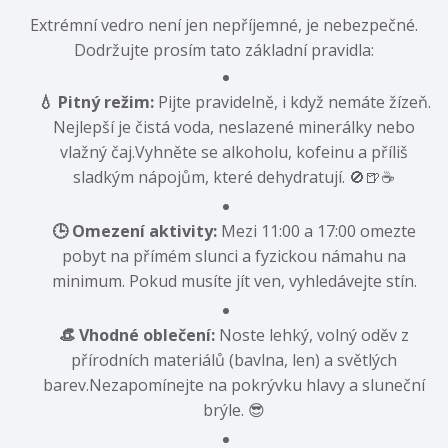
Extrémní vedro není jen nepříjemné,
je nebezpečné.
Dodržujte prosím tato základní pravidla:
💧 Pitný režim:
Pijte pravidelně,
i když nemáte žízeň.
Nejlepší je čistá voda,
neslazené minerálky nebo
vlažný čaj.
Vyhněte se alkoholu,
kofeinu a příliš
sladkým nápojům,
které dehydratují.
🚫🍺☕
🕒 Omezení aktivity:
Mezi 11:
00 a 17:
00 omezte
pobyt na přímém slunci a fyzickou námahu na
minimum.
Pokud musíte jít ven,
vyhledávejte stín.
👒 Vhodné oblečení:
Noste lehký,
volný oděv z
přírodních materiálů (bavlna,
len) a světlých
barev.
Nezapomínejte na pokrývku hlavy a sluneční
brýle.
😎