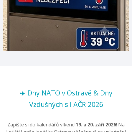
✈️ Dny NATO v Ostravě & Dny
Vzdušných sil AČR 2026
Zapište si do kalendářů víkend
19. a 20. září 2026
! Na