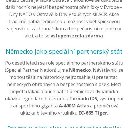
Letišti Leoše Janáčka Ostrava v Mošnově se uskuteční
další ročník největší bezpečnostní přehlídky v Evropě –
Dny NATO v Ostravě & Dny Vzdušných sil AČR. Akce
tradičně nabízí jedinečnou možnost vidět špičkovou
vojenskou, záchranářskou a bezpečnostní techniku v
akci, a to se
vstupem zcela zdarma
.
Německo jako speciální partnerský stát
Po deseti letech se role speciálního partnerského státu
(Special Partner Nation) ujme
Německo
. Návštěvníci se
mohou těšit na historicky nejrozsáhlejší prezentaci
německých obranných a bezpečnostních složek. Mezi
největší lákadla bude patřit premiérová dynamická
ukázka legendárního letounu
Tornado IDS
, vystoupení
transportního giganta
A-400M Atlas
a premiérová
ukázka bitevního vrtulníku
EC-665 Tiger
.