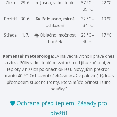
Zítra
29. 6.
☀️ Jasno, velmi teplo
37 °C –
22 °C
39 °C
Pozítří
30. 6.
🌤️ Polojasno, mírné
32 °C –
19 °C
ochlazení
34 °C
Středa
1. 7.
🌦️ Oblačno, možnost
28 °C –
17 °C
bouřek
30 °C
Komentář meteorologa:
„Vlna vedra vrcholí právě dnes
a zítra.
Příliv velmi teplého vzduchu od jihu způsobí,
že
teploty v nižších polohách okresu Nový Jičín překročí
hranici 40 °C.
Ochlazení očekáváme až v polovině týdne s
přechodem studené fronty,
která může přinést i silné
bouřky.
“
🛡️ Ochrana před teplem: Zásady pro
přežití