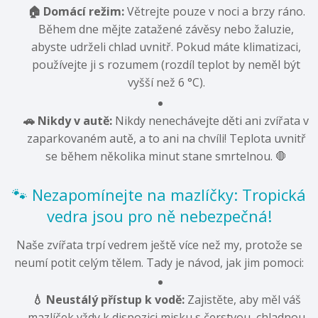
🏠 Domácí režim:
Větrejte pouze v noci a brzy ráno.
Během dne mějte zatažené závěsy nebo žaluzie,
abyste udrželi chlad uvnitř.
Pokud máte klimatizaci,
používejte ji s rozumem (rozdíl teplot by neměl být
vyšší než 6 °C).
🚗 Nikdy v autě:
Nikdy nenechávejte děti ani zvířata v
zaparkovaném autě,
a to ani na chvíli!
Teplota uvnitř
se během několika minut stane smrtelnou.
🛑
🐾 Nezapomínejte na mazlíčky: Tropická
vedra jsou pro ně nebezpečná!
Naše zvířata trpí vedrem ještě více než my,
protože se
neumí potit celým tělem.
Tady je návod,
jak jim pomoci:
💧 Neustálý přístup k vodě:
Zajistěte,
aby měl váš
mazlíček vždy k dispozici misku s čerstvou,
chladnou