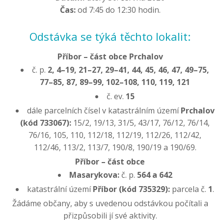
Čas:
od 7:45 do 12:30 hodin.
Odstávka se týká těchto lokalit:
Příbor – část obce Prchalov
č. p.
2, 4–19, 21–27, 29–41, 44, 45, 46, 47, 49–75,
77–85, 87, 89–99, 102–108, 110, 119, 121
č. ev.
15
dále parcelních čísel v katastrálním území
Prchalov
(kód 733067):
15/2, 19/13, 31/5, 43/17, 76/12, 76/14,
76/16, 105, 110, 112/18, 112/19, 112/26, 112/42,
112/46, 113/2, 113/7, 190/8, 190/19 a 190/69.
Příbor – část obce
Masarykova:
č. p.
564 a 642
katastrální území
Příbor (kód 735329):
parcela č.
1
.
Žádáme občany, aby s uvedenou odstávkou počítali a
přizpůsobili jí své aktivity.