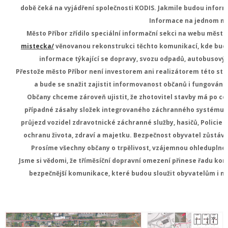
době čeká na vyjádření společnosti KODIS. Jakmile budou infor
Informace na jednom mí
Město Příbor zřídilo speciální informační sekci na webu měst
mistecka/
věnovanou rekonstrukci těchto komunikací, kde budo
informace týkající se dopravy, svozu odpadů, autobusovýc
Přestože město Příbor není investorem ani realizátorem této sta
a bude se snažit zajistit informovanost občanů i fungování
Občany chceme zároveň ujistit, že zhotovitel stavby má po ce
případné zásahy složek integrovaného záchranného systému. 
průjezd vozidel zdravotnické záchranné služby, hasičů, Policie Če
ochranu života, zdraví a majetku. Bezpečnost obyvatel zůstává
Prosíme všechny občany o trpělivost, vzájemnou ohleduplno
Jsme si vědomi, že tříměsíční dopravní omezení přinese řadu kom
bezpečnější komunikace, které budou sloužit obyvatelům i n