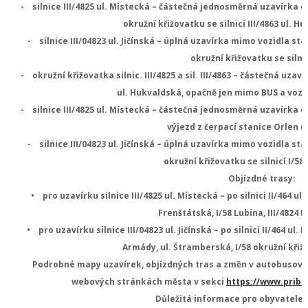
- silnice III/4825 ul. Místecká – částečná jednosměrná uzavírka o
okružní křižovatku se silnicí III/4863 ul. Hu
- silnice III/04823 ul. Jičínská – úplná uzavírka mimo vozidla stavb
okružní křižovatku se silnic
- okružní křižovatka silnic. III/4825 a sil. III/4863 – částečná uzav
ul. Hukvaldská, opačně jen mimo BUS a vozidl
- silnice III/4825 ul. Místecká – částečná jednosměrná uzavírka o
výjezd z čerpací stanice Orlen (v
- silnice III/04823 ul. Jičínská – úplná uzavírka mimo vozidla stavb
okružní křižovatku se silnicí I/58 
Objízdné trasy:
• pro uzavírku silnice III/4825 ul. Místecká – po silnici II/464 ul
Frenštátská, I/58 Lubina, III/4824 
• pro uzavírku silnice III/04823 ul. Jičínská – po silnici II/464 ul.
Armády, ul. Štramberská, I/58 okružní kři
Podrobné mapy uzavírek, objízdných tras a změn v autobusov
webových stránkách města v sekci
https://www.pribo
Důležitá informace pro obyvatele 