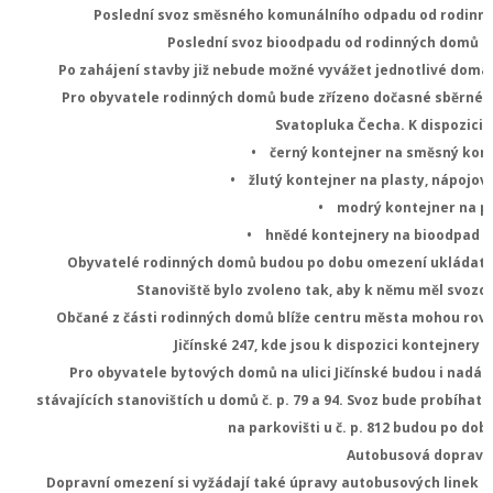
Poslední svoz směsného komunálního odpadu od rodinný
Poslední svoz bioodpadu od rodinných domů p
Po zahájení stavby již nebude možné vyvážet jednotlivé domá
Pro obyvatele rodinných domů bude zřízeno dočasné sběrné sta
Svatopluka Čecha. K dispozici 
• černý kontejner na směsný kom
• žlutý kontejner na plasty, nápojov
• modrý kontejner na pa
• hnědé kontejnery na bioodpad a
Obyvatelé rodinných domů budou po dobu omezení ukládat o
Stanoviště bylo zvoleno tak, aby k němu měl svozo
Občané z části rodinných domů blíže centru města mohou rovně
Jičínské 247, kde jsou k dispozici kontejnery
Pro obyvatele bytových domů na ulici Jičínské budou i nadá
stávajících stanovištích u domů č. p. 79 a 94. Svoz bude probíhat z
na parkovišti u č. p. 812 budou po dob
Autobusová doprava
Dopravní omezení si vyžádají také úpravy autobusových linek 