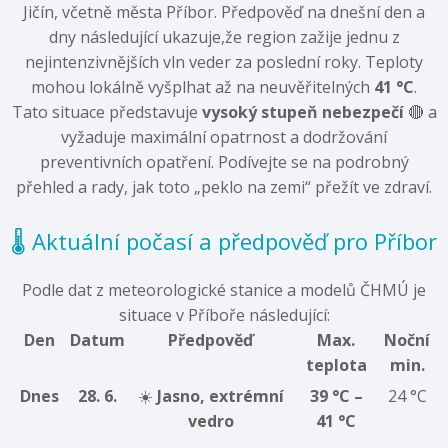
Jičín,
včetně města Příbor.
Předpověď na dnešní den a
dny následující ukazuje,
že region zažije jednu z
nejintenzivnějších vln veder za poslední roky.
Teploty
mohou lokálně vyšplhat až na neuvěřitelných
41 °C
.
Tato situace představuje
vysoký stupeň nebezpečí
🔴 a
vyžaduje maximální opatrnost a dodržování
preventivních opatření.
Podívejte se na podrobný
přehled a rady,
jak toto „peklo na zemi“ přežít ve zdraví.
🌡️ Aktuální počasí a předpověď pro Příbor
Podle dat z meteorologické stanice a modelů ČHMÚ je
situace v Příboře následující:
Den
Datum
Předpověď
Max.
Noční
teplota
min.
Dnes
28. 6.
☀️
Jasno, extrémní
39 °C –
24 °C
vedro
41 °C