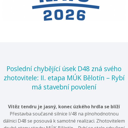
Poslední chybějící úsek D48 zná svého
zhotovitele: II. etapa MÚK Bělotín – Rybí
má stavební povolení
Vítěz tendru je jasný, konec úzkého hrdla se blíží
Přestavba současné silnice I/48 na plnohodnotnou
dálnici D48 se posouvá k samotné realizaci. Zhotovitelem