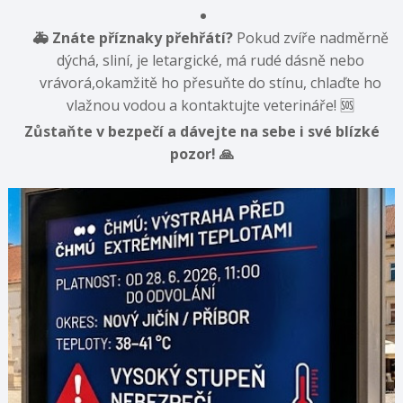
🚑 Znáte příznaky přehřátí?
Pokud zvíře nadměrně
dýchá,
sliní,
je letargické,
má rudé dásně nebo
vrávorá,
okamžitě ho přesuňte do stínu,
chlaďte ho
vlažnou vodou a kontaktujte veterináře!
🆘
Zůstaňte v bezpečí a dávejte na sebe i své blízké
pozor! 🙏