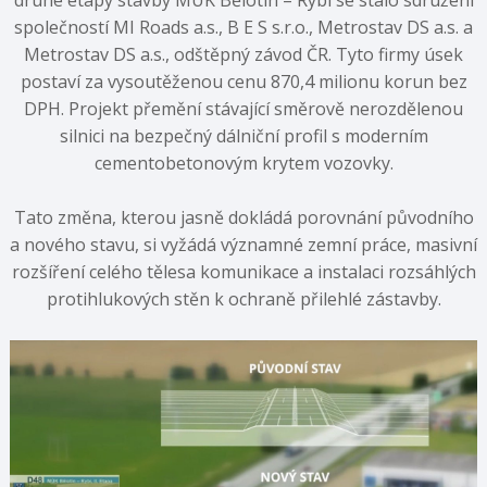
druhé etapy stavby MÚK Bělotín – Rybí se stalo sdružení
společností MI Roads a.s., B E S s.r.o., Metrostav DS a.s. a
Metrostav DS a.s., odštěpný závod ČR. Tyto firmy úsek
postaví za vysoutěženou cenu 870,4 milionu korun bez
DPH. Projekt přemění stávající směrově nerozdělenou
silnici na bezpečný dálniční profil s moderním
cementobetonovým krytem vozovky.
Tato změna, kterou jasně dokládá porovnání původního
a nového stavu, si vyžádá významné zemní práce, masivní
rozšíření celého tělesa komunikace a instalaci rozsáhlých
protihlukových stěn k ochraně přilehlé zástavby.