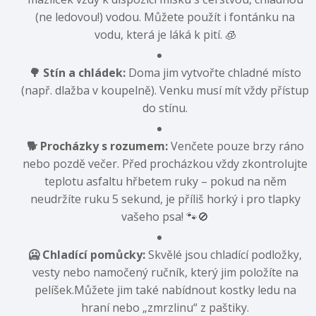
(ne ledovou!
) vodou.
Můžete použít i fontánku na
vodu,
která je láká k pití.
🧊
🌳 Stín a chládek:
Doma jim vytvořte chladné místo
(např.
dlažba v koupelně).
Venku musí mít vždy přístup
do stínu.
🐕 Procházky s rozumem:
Venčete pouze brzy ráno
nebo pozdě večer.
Před procházkou vždy zkontrolujte
teplotu asfaltu hřbetem ruky – pokud na něm
neudržíte ruku 5 sekund,
je příliš horký i pro tlapky
vašeho psa!
🐾🚫
🥶 Chladící pomůcky:
Skvělé jsou chladící podložky,
vesty nebo namočený ručník,
který jim položíte na
pelíšek.
Můžete jim také nabídnout kostky ledu na
hraní nebo „zmrzlinu“ z paštiky.