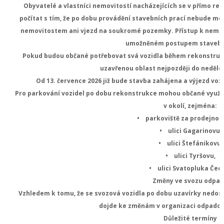
Obyvatelé a vlastníci nemovitostí nacházejících se v přímo re
počítat s tím, že po dobu provádění stavebních prací nebude možn
nemovitostem ani vjezd na soukromé pozemky. Přístup k nemov
umožněném postupem stavební
Pokud budou občané potřebovat svá vozidla během rekonstrukc
uzavřenou oblast nejpozději do neděle 
Od 13. července 2026 již bude stavba zahájena a výjezd vo
Pro parkování vozidel po dobu rekonstrukce mohou občané využít
v okolí, zejména:
• parkoviště za prodejnou
• ulici Gagarinovu,
• ulici Štefánikovu,
• ulici Tyršovu,
• ulici Svatopluka Čec
Změny ve svozu odpa
Vzhledem k tomu, že se svozová vozidla po dobu uzavírky nedo
dojde ke změnám v organizaci odpadov
Důležité termíny