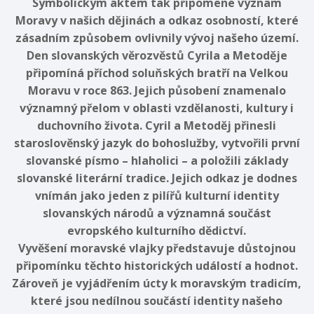
Symbolickým aktem tak připomene význam
Moravy v našich dějinách a odkaz osobností, které
zásadním způsobem ovlivnily vývoj našeho území.
Den slovanských věrozvěstů Cyrila a Metoděje
připomíná příchod soluňských bratří na Velkou
Moravu v roce 863. Jejich působení znamenalo
významný přelom v oblasti vzdělanosti, kultury i
duchovního života. Cyril a Metoděj přinesli
staroslověnský jazyk do bohoslužby, vytvořili první
slovanské písmo – hlaholici – a položili základy
slovanské literární tradice. Jejich odkaz je dodnes
vnímán jako jeden z pilířů kulturní identity
slovanských národů a významná součást
evropského kulturního dědictví.
Vyvěšení moravské vlajky představuje důstojnou
připomínku těchto historických událostí a hodnot.
Zároveň je vyjádřením úcty k moravským tradicím,
které jsou nedílnou součástí identity našeho