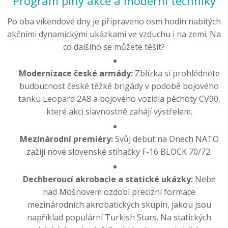
Program plný akce a moderní techniky
Po oba víkendové dny je připraveno osm hodin nabitých
akčními dynamickými ukázkami ve vzduchu i na zemi. Na
co dalšího se můžete těšit?
Modernizace české armády:
Zblízka si prohlédnete
budoucnost české těžké brigády v podobě bojového
tanku Leopard 2A8 a bojového vozidla pěchoty CV90,
které akci slavnostně zahájí výstřelem.
Mezinárodní premiéry:
Svůj debut na Dnech NATO
zažijí nové slovenské stíhačky F-16 BLOCK 70/72.
Dechberoucí akrobacie a statické ukázky:
Nebe
nad Mošnovem ozdobí precizní formace
mezinárodních akrobatických skupin, jakou jsou
například populární Turkish Stars. Na statických